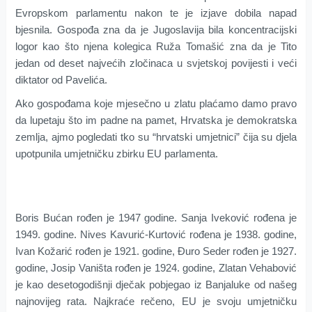
Evropskom parlamentu nakon te je izjave dobila napad
bjesnila. Gospođa zna da je Jugoslavija bila koncentracijski
logor kao što njena kolegica Ruža Tomašić zna da je Tito
jedan od deset najvećih zločinaca u svjetskoj povijesti i veći
diktator od Pavelića.
Ako gospođama koje mjesečno u zlatu plaćamo damo pravo
da lupetaju što im padne na pamet, Hrvatska je demokratska
zemlja, ajmo pogledati tko su “hrvatski umjetnici” čija su djela
upotpunila umjetničku zbirku EU parlamenta.
Boris Bućan rođen je 1947 godine. Sanja Iveković rođena je
1949. godine. Nives Kavurić-Kurtović rođena je 1938. godine,
Ivan Kožarić rođen je 1921. godine, Đuro Seder rođen je 1927.
godine, Josip Vaništa rođen je 1924. godine, Zlatan Vehabović
je kao desetogodišnji dječak pobjegao iz Banjaluke od našeg
najnovijeg rata. Najkraće rečeno, EU je svoju umjetničku