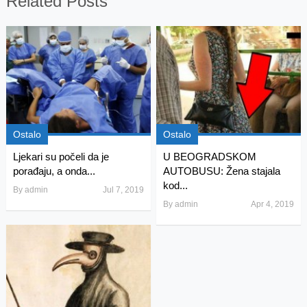
Related Posts
Ostalo
Ostalo
Ljekari su počeli da je
U BEOGRADSKOM
porađaju, a onda...
AUTOBUSU: Žena stajala
kod...
By
admin
Jul 7, 2019
By
admin
Apr 4, 2019