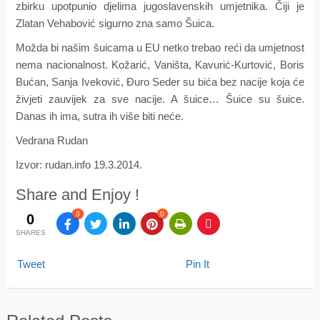
zbirku upotpunio djelima jugoslavenskih umjetnika. Čiji je
Zlatan Vehabović sigurno zna samo Šuica.
Možda bi našim šuicama u EU netko trebao reći da umjetnost
nema nacionalnost. Kožarić, Vaništa, Kavurić-Kurtović, Boris
Bućan, Sanja Iveković, Đuro Seder su bića bez nacije koja će
živjeti zauvijek za sve nacije. A šuice… Šuice su šuice.
Danas ih ima, sutra ih više biti neće.
Vedrana Rudan
Izvor: rudan.info 19.3.2014.
Share and Enjoy !
0
0
0
SHARES
Tweet
Pin It