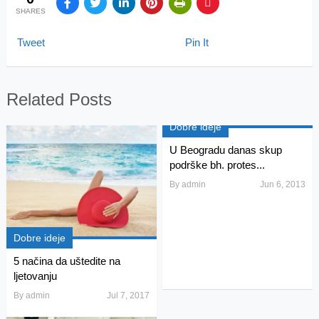
SHARES
Tweet
Pin It
Related Posts
Dobre ideje
U Beogradu danas skup
podrške bh. protes...
By
admin
Jun 6, 2013
Dobre ideje
5 načina da uštedite na
ljetovanju
By
admin
Jul 7, 2017