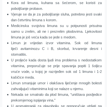
Kora od limuna, kuhana sa šećerom, se koristi za
poboljšanje probave.
Vjeruje se da je za poboljšanje sluha, potrebno jesti svaki
dan četvrtinu limuna s korom.
Medicinska svojstva limuna su u potpunosti prisutna
samo u zrelim, ali ne i prezrelim plodovima. Ljekovitost
limuna je još veća kada se jede s medom.
Limun je vrijedan izvor vitamina. Sok od limuna
liječi avitaminozu C i B, skorbut, krvarenje desni i
stomatitis.
U proljeće kada dosta ljudi ima problema s nedostatkom
vitamina, preporučuje se prije spavanja popiti 1 šoljicu
vruće vode, u kojoj je razrijeđen sok od 1 limuna i 1-2
kašičice meda.
Limun smanjuje umor i olakšava liječenje mnogih bolesti
zahvaljujući vitaminima koji se nalaze u njemu.
Nekada se smatralo da plod limuna, “uništava posljedice
prekomjernog ispijanja vina.”
U aromaterapiji za glavobolju se preporučuje utrljati na