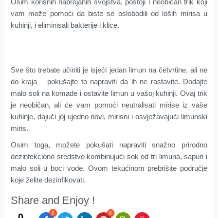
Osim korisnih nabrojanih svojstva, postoji i neobičan trik koji
vam može pomoći da biste se oslobodili od loših mirisa u
kuhinji, i eliminisali bakterije i klice.
Sve što trebate učiniti je isjeći jedan limun na četvrtine, ali ne
do kraja – pokušajte to napraviti da ih ne rastavite. Dodajte
malo soli na komade i ostavite limun u vašoj kuhinji. Ovaj trik
je neobičan, ali će vam pomoći neutralisati mirise iz vaše
kuhinje, dajući joj ujedno novi, mirisni i osvježavajući limunski
miris.
Osim toga, možete pokušati napraviti snažno prirodno
dezinfekciono sredstvo kombinujući sok od tri limuna, sapun i
malo soli u boci vode. Ovom tekućinom prebrišite područje
koje želite dezinfikovati.
Share and Enjoy !
0
0
0