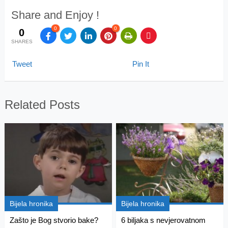
Share and Enjoy !
0
0
0
SHARES
Tweet
Pin It
Related Posts
Bijela hronika
Bijela hronika
Zašto je Bog stvorio bake?
6 biljaka s nevjerovatnom