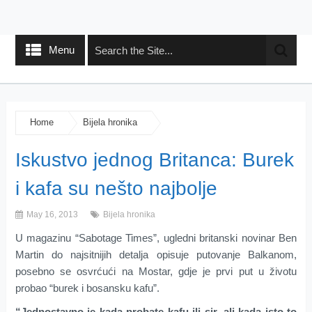
Menu
Home
Bijela hronika
Iskustvo jednog Britanca: Burek
i kafa su nešto najbolje
May 16, 2013
Bijela hronika
U magazinu “Sabotage Times”, ugledni britanski novinar Ben
Martin do najsitnijih detalja opisuje putovanje Balkanom,
posebno se osvrćući na Mostar, gdje je prvi put u životu
probao “burek i bosansku kafu”.
“Jednostavno je kada probate kafu ili sir, ali kada isto to