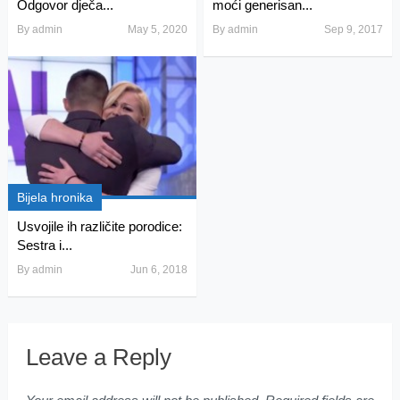
Odgovor dječa...
moći generisan...
By
admin
May 5, 2020
By
admin
Sep 9, 2017
Bijela hronika
Usvojile ih različite porodice:
Sestra i...
By
admin
Jun 6, 2018
Leave a Reply