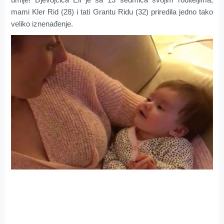
mami Kler Rid (28) i tati Grantu Ridu (32) priredila jedno tako
veliko iznenađenje.