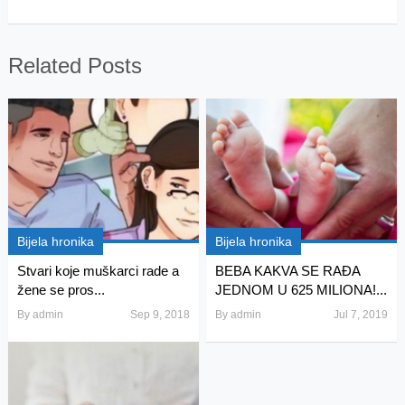
Related Posts
Bijela hronika
Bijela hronika
Stvari koje muškarci rade a
BEBA KAKVA SE RAĐA
žene se pros...
JEDNOM U 625 MILIONA!...
By
admin
Sep 9, 2018
By
admin
Jul 7, 2019