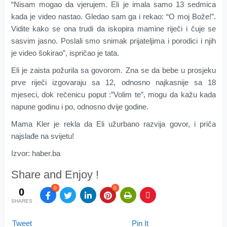
“Nisam mogao da vjerujem. Eli je imala samo 13 sedmica
kada je video nastao. Gledao sam ga i rekao: “O moj Bože!”.
Vidite kako se ona trudi da iskopira mamine riječi i čuje se
sasvim jasno. Poslali smo snimak prijateljima i porodici i njih
je video šokirao”, ispričao je tata.
Eli je zaista požurila sa govorom. Zna se da bebe u prosjeku
prve riječi izgovaraju sa 12, odnosno najkasnije sa 18
mjeseci, dok rečenicu poput :”Volim te”, mogu da kažu kada
napune godinu i po, odnosno dvije godine.
Mama Kler je rekla da Eli užurbano razvija govor, i priča
najslađe na svijetu!
Izvor: haber.ba
Share and Enjoy !
0
0
0
SHARES
Tweet
Pin It