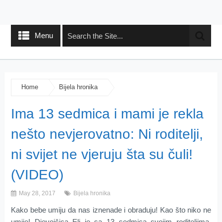
Menu
Home
Bijela hronika
Ima 13 sedmica i mami je rekla
nešto nevjerovatno: Ni roditelji,
ni svijet ne vjeruju šta su čuli!
(VIDEO)
May 28, 2017
Bijela hronika
Kako bebe umiju da nas iznenade i obraduju! Kao što niko ne
umije! Djevojčica Eli je sa 13 sedmica svojim roditeljima,