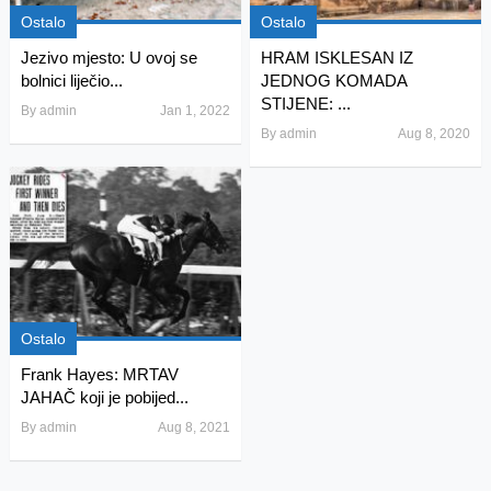
Ostalo
Ostalo
Jezivo mjesto: U ovoj se
HRAM ISKLESAN IZ
bolnici liječio...
JEDNOG KOMADA
STIJENE: ...
By
admin
Jan 1, 2022
By
admin
Aug 8, 2020
Ostalo
Frank Hayes: MRTAV
JAHAČ koji je pobijed...
By
admin
Aug 8, 2021