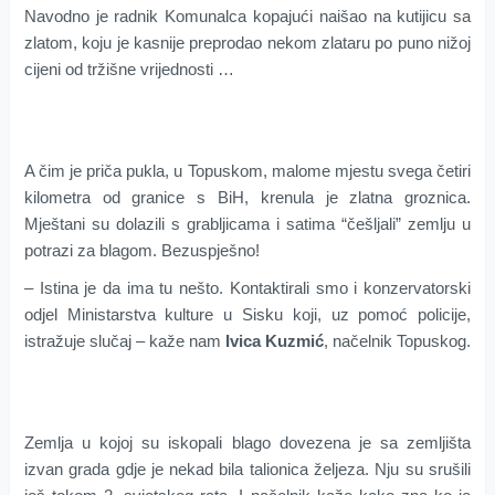
Navodno je radnik Komunalca kopajući
naišao na kutijicu sa
zlatom, koju je kasnije preprodao nekom zlataru po puno nižoj
cijeni od tržišne vrijednosti …
A čim je priča pukla, u Topuskom, malome mjestu svega četiri
kilometra od granice s BiH, krenula je zlatna groznica.
Mještani su dolazili s grabljicama i satima “češljali” zemlju u
potrazi za blagom. Bezuspješno!
– Istina je da ima tu nešto. Kontaktirali smo i konzervatorski
odjel Ministarstva kulture u Sisku koji, uz pomoć policije,
istražuje slučaj – kaže nam
Ivica Kuzmić
, načelnik Topuskog.
Zemlja u kojoj su iskopali blago dovezena je sa zemljišta
izvan grada gdje je nekad bila talionica željeza. Nju su srušili