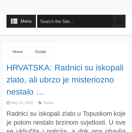
Menu
Home
Ostalo
HRVATSKA: Radnici su iskopali
zlato, ali ubrzo je misteriozno
nestalo …
May 16, 2020
Ostalo
Radnici su iskopali zlato u Topuskom koje
je potom nestalo brzinom svjetlosti. U sve
se uključila i policija, a dok ona obavlja