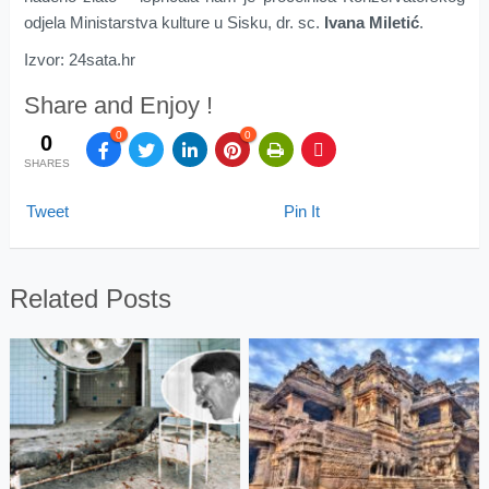
odjela Ministarstva kulture u Sisku, dr. sc.
Ivana Miletić
.
Izvor: 24sata.hr
Share and Enjoy !
0
0
0
SHARES
Tweet
Pin It
Related Posts