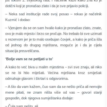
još tokom 2. svjetskog rata. I načelnik kaže kako zna ko je
dotični koji je pronašao zlato i da je sve prijavio policiji.
– Neka sad institucije rade svoj posao – rekao je načelnik
Kuzmić i dodao:
– Vjerujem da se on sam hvalio kako je pronašao zlato, znate,
ovo je malo mjesto i brzo se pročuje. No trebalo bi sve uzimati
s rezervom jer je to malo osebujan čovjek, a kako je priča išla
od jednog do drugog mještana, moguće je i da je cijela
situacija preuveličana.
‘Bolje vam se ne petljati u to’
A kako to već biva u malim mjestima – svi sve znaju, ali niko
se ne bi htio miješati. Većina mještana kroz smiješak
odmahuje glavom i škrtari s odgovorima.
– A što da vam kažem, čuo sam da se nešto priča ali nemojte
mene pitati, ne znam ništa više od vas – govori stariji
gospodin, dok njegova sumještanka dodaje:
– Čula sam nešto, ali …