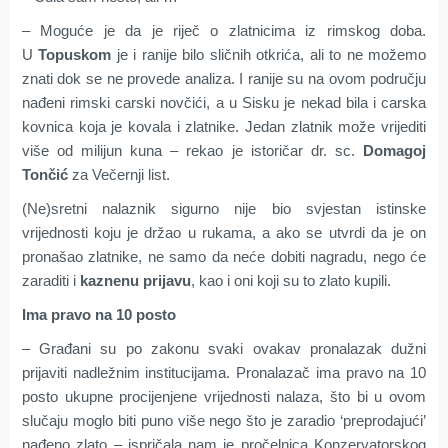
– Moguće je da je riječ o zlatnicima iz rimskog doba.
U
Topuskom
je i ranije bilo sličnih otkrića, ali to ne možemo
znati dok se ne provede analiza. I ranije su na ovom području
nađeni rimski carski novčići, a u Sisku je nekad bila i carska
kovnica koja je kovala i zlatnike. Jedan zlatnik može vrijediti
više od milijun kuna – rekao je istoričar dr. sc.
Domagoj
Tončić
za Večernji list.
(Ne)sretni nalaznik sigurno nije bio svjestan istinske
vrijednosti koju je držao u rukama, a ako se utvrdi da je on
pronašao zlatnike, ne samo da neće dobiti nagradu, nego će
zaraditi i
kaznenu prijavu
, kao i oni koji su to zlato kupili.
Ima pravo na 10 posto
– Građani su po zakonu svaki ovakav pronalazak dužni
prijaviti nadležnim institucijama. Pronalazač ima pravo na 10
posto ukupne procijenjene vrijednosti nalaza, što bi u ovom
slučaju moglo biti puno više nego što je zaradio ‘preprodajući’
nađeno zlato – ispričala nam je pročelnica Konzervatorskog