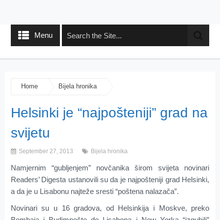
Menu
Home
Bijela hronika
Helsinki je “najpošteniji” grad na
svijetu
September 27, 2013
Bijela hronika
Namjernim “gubljenjem” novčanika širom svijeta novinari
Readers’ Digesta ustanovili su da je najpošteniji grad Helsinki,
a da je u Lisabonu najteže sresti “poštena nalazača”.
Novinari su u 16 gradova, od Helsinkija i Moskve, preko
Bombaja i Budimpešte do Lisabona i New Yorka “izgubili”