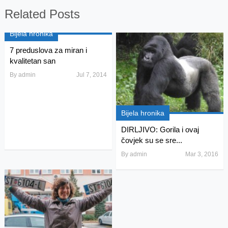
Related Posts
Bijela hronika
7 preduslova za miran i
kvalitetan san
By
admin
Jul 7, 2014
Bijela hronika
DIRLJIVO: Gorila i ovaj
čovjek su se sre...
By
admin
Mar 3, 2016