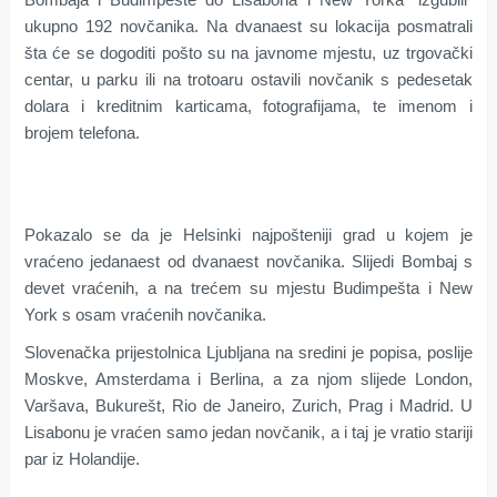
ukupno 192 novčanika. Na dvanaest su lokacija posmatrali
šta će se dogoditi pošto su na javnome mjestu, uz trgovački
centar, u parku ili na trotoaru ostavili novčanik s pedesetak
dolara i kreditnim karticama, fotografijama, te imenom i
brojem telefona.
Pokazalo se da je Helsinki najpošteniji grad u kojem je
vraćeno jedanaest od dvanaest novčanika. Slijedi Bombaj s
devet vraćenih, a na trećem su mjestu Budimpešta i New
York s osam vraćenih novčanika.
Slovenačka prijestolnica Ljubljana na sredini je popisa, poslije
Moskve, Amsterdama i Berlina, a za njom slijede London,
Varšava, Bukurešt, Rio de Janeiro, Zurich, Prag i Madrid. U
Lisabonu je vraćen samo jedan novčanik, a i taj je vratio stariji
par iz Holandije.