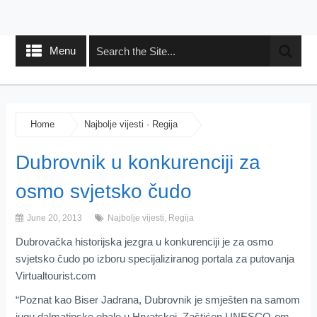
Menu
Home
Najbolje vijesti
·
Regija
Dubrovnik u konkurenciji za
osmo svjetsko čudo
June 20, 2013
Najbolje vijesti
,
Regija
Dubrovačka historijska jezgra u konkurenciji je za osmo
svjetsko čudo po izboru specijaliziranog portala za putovanja
Virtualtourist.com
“Poznat kao Biser Jadrana, Dubrovnik je smješten na samom
jugu dalmatinske obale u Hrvatskoj. Zaštićen UNESCO-om,