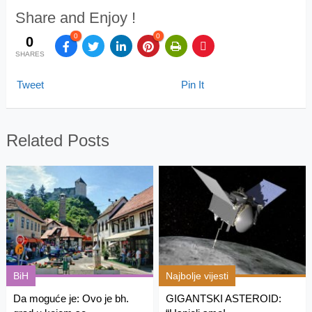
Share and Enjoy !
0
0
0
SHARES
Tweet
Pin It
Related Posts
BiH
Najbolje vijesti
Da moguće je: Ovo je bh.
GIGANTSKI ASTEROID: