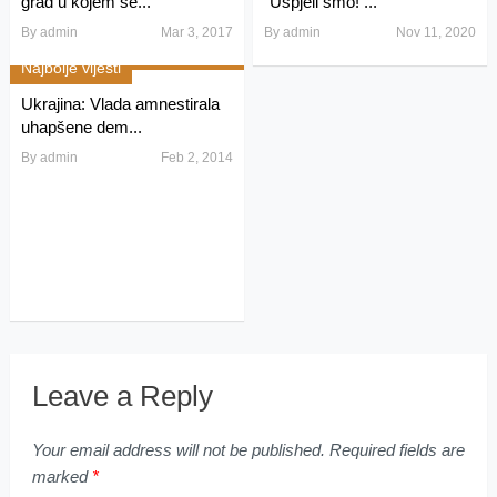
grad u kojem se...
“Uspjeli smo! ...
By
admin
Mar 3, 2017
By
admin
Nov 11, 2020
Najbolje vijesti
Ukrajina: Vlada amnestirala
uhapšene dem...
By
admin
Feb 2, 2014
Leave a Reply
Your email address will not be published.
Required fields are
marked
*