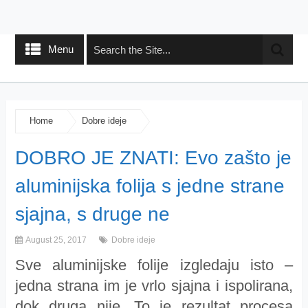
Menu
Home
Dobre ideje
DOBRO JE ZNATI: Evo zašto je
aluminijska folija s jedne strane
sjajna, s druge ne
August 25, 2017
Dobre ideje
Sve aluminijske folije izgledaju isto –
jedna strana im je vrlo sjajna i ispolirana,
dok druga nije. To je rezultat procesa