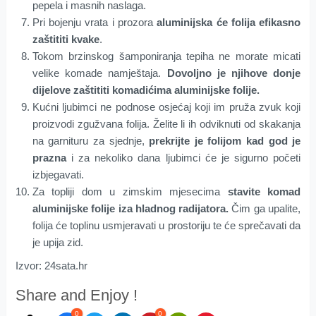
pepela i masnih naslaga.
Pri bojenju vrata i prozora
aluminijska će folija efikasno
zaštititi kvake
.
Tokom brzinskog šamponiranja tepiha ne morate micati
velike komade namještaja.
Dovoljno je njihove donje
dijelove zaštititi komadićima aluminijske folije.
Kućni ljubimci ne podnose osjećaj koji im pruža zvuk koji
proizvodi zgužvana folija. Želite li ih odviknuti od skakanja
na garnituru za sjednje,
prekrijte je folijom kad god je
prazna
i za nekoliko dana ljubimci će je sigurno početi
izbjegavati.
Za topliji dom u zimskim mjesecima
stavite komad
aluminijske folije iza hladnog radijatora.
Čim ga upalite,
folija će toplinu usmjeravati u prostoriju te će sprečavati da
je upija zid.
Izvor: 24sata.hr
Share and Enjoy !
0
0