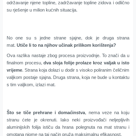
održavanje njene topline, zadržavanje topline zidova i odlično
su rješenje u milion kućnih situacija.
No one su s jedne strane sjajne, dok je druga strana
mat.
Utiče li to na njihov učinak prilikom korištenja?
Ova razlika nastaje zbog procesa proizvodnje. To znači da u
finalnom procesu,
dva sloja folije prolaze kroz valjak u isto
vrijeme
. Strana koja dolazi u dodir s visoko poliranim čeličnim
valjkom postaje sjajna. Druga strana, koja ne bude u kontaktu
s tim valjkom, izlazi mat.
Što se tiče prehrane i domaćinstva
, nema veze na koju
stranu ćete je okrenuti. Iako neki proizvođači neljepljivih
aluminijskih folija ističu da hrana polegnuta na mat stranu i
omotana njome na taj način pruža maksimalnu efikasnost.