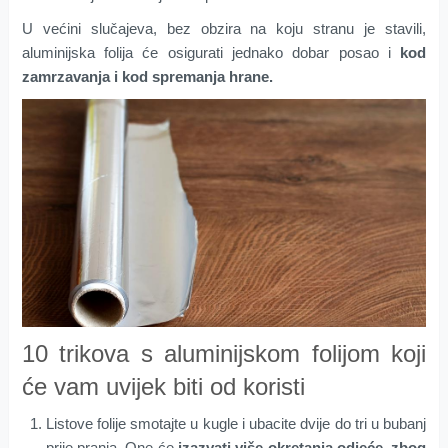
U većini slučajeva, bez obzira na koju stranu je stavili,
aluminijska folija će osigurati jednako dobar posao i
kod
zamrzavanja i kod spremanja hrane.
10 trikova s aluminijskom folijom koji
će vam uvijek biti od koristi
Listove folije smotajte u kugle i ubacite dvije do tri u bubanj
prije pranja. One će
izazvati više okretanja odjeće, zbog