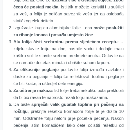
čega će postati mekša
. Isti trik možete koristiti i u sušilici
za veš, a folija je odličan saveznik veša jer ga oslobađa
statičkog elektriciteta.
Izgužvajte kuglicu aluminijske folije i ona
može poslužiti
za ribanje lonaca i posuđa umjesto žice.
Alu-folija čisti srebrninu prema sljedećem receptu
: U
zdjelu stavite foliju na dno, naspite vodu i dodajte malu
kašiku soli te stavite srebrne predmete unutra. Ostavite da
se namače desetak minuta i obrišite suhom krpom.
Za efikasnije peglanje
postavite foliju između navlake i
daske za peglanje – folija će reflektovati toplinu i peglanje
će biti kraće, a uštedjet ćete energiju.
Za oštrenje makaza
list folije treba nekoliko puta preklopiti
da bi bio ravan te naprosto rezati foliju makazama.
Da biste
spriječili velik gubitak topline pri pečenju na
roštilju
, prekrijte rešetku komadom folije te je držite 10
min. Odstranite foliju netom prije početka pečenja. Nakon
pečenja istim komadićem lako ćete očistiti rešetku od