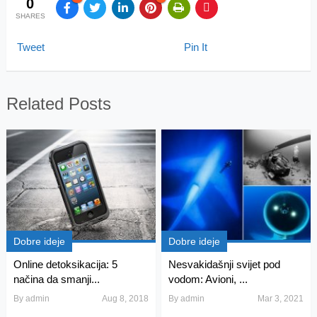
0
SHARES
Tweet
Pin It
Related Posts
Dobre ideje
Dobre ideje
Online detoksikacija: 5
Nesvakidašnji svijet pod
načina da smanji...
vodom: Avioni, ...
By
admin
Aug 8, 2018
By
admin
Mar 3, 2021