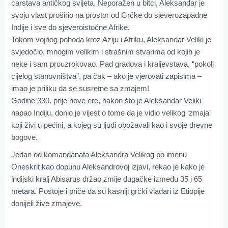
carstava antičkog svijeta. Neporažen u bitci, Aleksandar je
svoju vlast proširio na prostor od Grčke do sjeverozapadne
Indije i sve do sjeveroistočne Afrike.
Tokom vojnog pohoda kroz Aziju i Afriku, Aleksandar Veliki je
svjedočio, mnogim velikim i strašnim stvarima od kojih je
neke i sam prouzrokovao. Pad gradova i kraljevstava, “pokolj
cijelog stanovništva”, pa čak – ako je vjerovati zapisima –
imao je priliku da se susretne sa zmajem!
Godine 330. prije nove ere, nakon što je Aleksandar Veliki
napao Indiju, donio je vijest o tome da je vidio velikog ‘zmaja’
koji živi u pećini, a kojeg su ljudi obožavali kao i svoje drevne
bogove.
Jedan od komandanata Aleksandra Velikog po imenu
Oneskrit kao dopunu Aleksandrovoj izjavi, rekao je kako je
indijski kralj Abisarus držao zmije dugačke između 35 i 65
metara. Postoje i priče da su kasniji grčki vladari iz Etiopije
donijeli žive zmajeve.