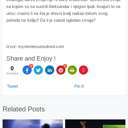
sa kojom su se suočili Aleksandar i njegovi ljudi. Imajući to na
umu: znamo li na šta je drevni kralj naišao tokom svog
pohoda na Indiju? Da li je zaista ugledao zmaja?
Izvor: mysteriesrunsolved.com
Share and Enjoy !
0
0
0
SHARES
Tweet
Pin It
Related Posts