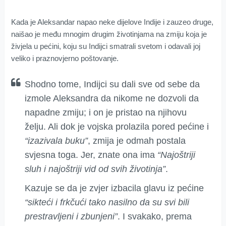
Kada je Aleksandar napao neke dijelove Indije i zauzeo druge,
naišao je među mnogim drugim životinjama na zmiju koja je
živjela u pećini, koju su Indijci smatrali svetom i odavali joj
veliko i praznovjerno poštovanje.
Shodno tome, Indijci su dali sve od sebe da
izmole Aleksandra da nikome ne dozvoli da
napadne zmiju; i on je pristao na njihovu
želju. Ali dok je vojska prolazila pored pećine i
“izazivala buku”
, zmija je odmah postala
svjesna toga. Jer, znate ona ima
“Najoštriji
sluh i najoštriji vid od svih životinja”
.
Kazuje se da je zvjer izbacila glavu iz pećine
“sikteći i frkčući tako nasilno da su svi bili
prestravljeni i zbunjeni”
. I svakako, prema