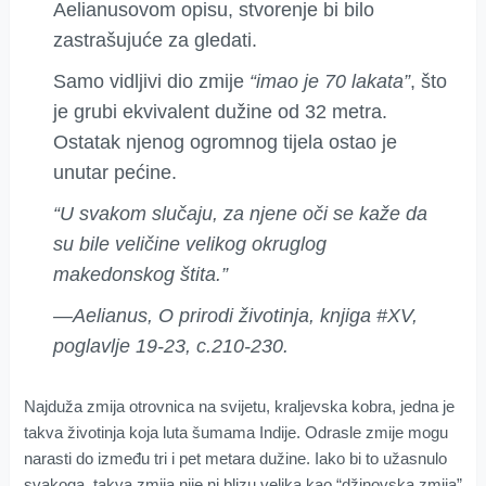
Aelianusovom opisu, stvorenje bi bilo
zastrašujuće za gledati.
Samo vidljivi dio zmije
“imao je 70 lakata”
, što
je grubi ekvivalent dužine od 32 metra.
Ostatak njenog ogromnog tijela ostao je
unutar pećine.
“U svakom slučaju, za njene oči se kaže da
su bile veličine velikog okruglog
makedonskog štita.”
―Aelianus, O prirodi životinja, knjiga #XV,
poglavlje 19-23, c.210-230.
Najduža zmija otrovnica na svijetu, kraljevska kobra, jedna je
takva životinja koja luta šumama Indije. Odrasle zmije mogu
narasti do između tri i pet metara dužine. Iako bi to užasnulo
svakoga, takva zmija nije ni blizu velika kao “džinovska zmija”