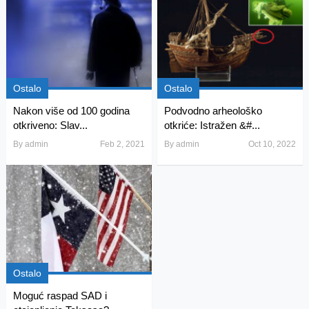
Ostalo
Ostalo
Nakon više od 100 godina
Podvodno arheološko
otkriveno: Slav...
otkriće: Istražen &#...
By
admin
Feb 2, 2021
By
admin
Oct 10, 2022
Ostalo
Moguć raspad SAD i