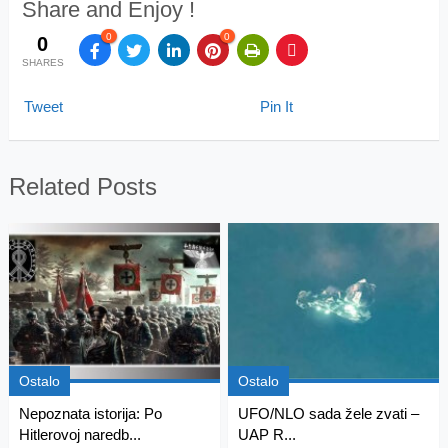
Share and Enjoy !
0
0
0
SHARES
Tweet
Pin It
Related Posts
Ostalo
Ostalo
Nepoznata istorija: Po
UFO/NLO sada žele zvati –
Hitlerovoj naredb...
UAP R...