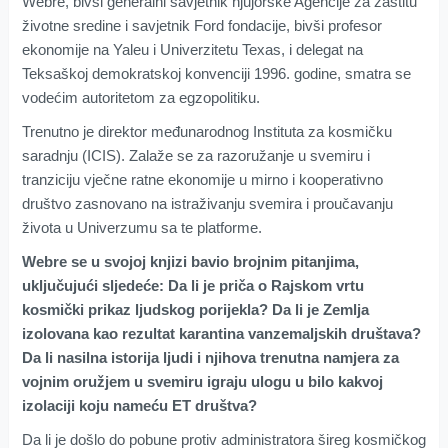
Webre, bivši generalni savjetnik njujorške Agencije za zaštitu
životne sredine i savjetnik Ford fondacije, bivši profesor
ekonomije na Yaleu i Univerzitetu Texas, i delegat na
Teksaškoj demokratskoj konvenciji 1996. godine, smatra se
vodećim autoritetom za egzopolitiku.
Trenutno je direktor međunarodnog Instituta za kosmičku
saradnju (ICIS). Zalaže se za razoružanje u svemiru i
tranziciju vječne ratne ekonomije u mirno i kooperativno
društvo zasnovano na istraživanju svemira i proučavanju
života u Univerzumu sa te platforme.
Webre se u svojoj knjizi bavio brojnim pitanjima,
uključujući sljedeće: Da li je priča o Rajskom vrtu
kosmički prikaz ljudskog porijekla? Da li je Zemlja
izolovana kao rezultat karantina vanzemaljskih društava?
Da li nasilna istorija ljudi i njihova trenutna namjera za
vojnim oružjem u svemiru igraju ulogu u bilo kakvoj
izolaciji koju nameću ET društva?
Da li je došlo do pobune protiv administratora šireg kosmičkog