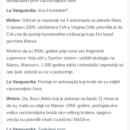
ambasadori prve vanzemaljske rase.
La Vanguardia:
Ima li kontakte?
Webre:
Održan je sastanak sa 3 astronauta sa planete Mars.
U januaru 2009. službenica CIA-e Virginia Olds potvrdila je da
CIA zna da postoji humanoidna civilizacija koja živi ispod
površine Marsa.
Mislimo da su 9500. godine prije nove ere fragmenti
supernove Vela ušli u Sunčev sistem i uništili ekologiju na
Marsu. Marsovci, 1.500 godina etički i tehnološki napredniji od
nas ljudi, sklonili su se u podzemlje.
La Vanguardia:
Postoje tri astronauta koji tvrde da su vidjeli
vanzemaljski život.
Webre:
Da, Buzz Aldrin koji je putovao na Apolo 11 rekao je
da su, kada su stigli na Mjesec 1969. godine, postojala dva
velika vanzemaljska broda oko velikog kratera, njegovu
verziju su potvrdili visoki zvaničnici NASA-e.
La Vanguardia:
Zadivljeni smo.