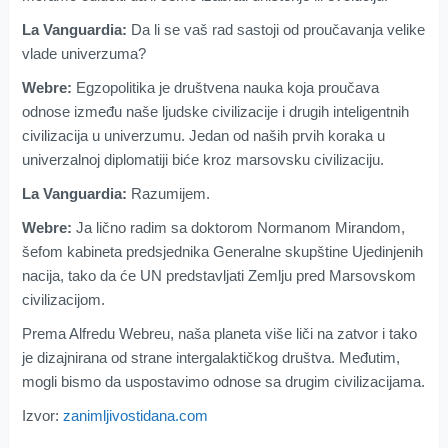
La Vanguardia:
Da li se vaš rad sastoji od proučavanja velike
vlade univerzuma?
Webre:
Egzopolitika je društvena nauka koja proučava
odnose između naše ljudske civilizacije i drugih inteligentnih
civilizacija u univerzumu. Jedan od naših prvih koraka u
univerzalnoj diplomatiji biće kroz marsovsku civilizaciju.
La Vanguardia:
Razumijem.
Webre:
Ja lično radim sa doktorom Normanom Mirandom,
šefom kabineta predsjednika Generalne skupštine Ujedinjenih
nacija, tako da će UN predstavljati Zemlju pred Marsovskom
civilizacijom.
Prema Alfredu Webreu, naša planeta više liči na zatvor i tako
je dizajnirana od strane intergalaktičkog društva. Međutim,
mogli bismo da uspostavimo odnose sa drugim civilizacijama.
Izvor:
zanimljivostidana.com