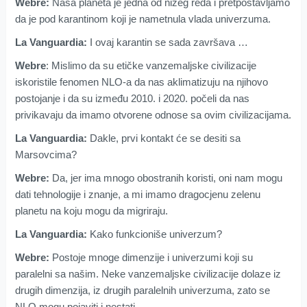
Webre:
Naša planeta je jedna od nižeg reda i pretpostavljamo
da je pod karantinom koji je nametnula vlada univerzuma.
La Vanguardia:
I ovaj karantin se sada završava …
Webre
: Mislimo da su etičke vanzemaljske civilizacije
iskoristile fenomen NLO-a da nas aklimatizuju na njihovo
postojanje i da su između 2010. i 2020. počeli da nas
privikavaju da imamo otvorene odnose sa ovim civilizacijama.
La Vanguardia:
Dakle, prvi kontakt će se desiti sa
Marsovcima?
Webre:
Da, jer ima mnogo obostranih koristi, oni nam mogu
dati tehnologije i znanje, a mi imamo dragocjenu zelenu
planetu na koju mogu da migriraju.
La Vanguardia:
Kako funkcioniše univerzum?
Webre:
Postoje mnoge dimenzije i univerzumi koji su
paralelni sa našim. Neke vanzemaljske civilizacije dolaze iz
drugih dimenzija, iz drugih paralelnih univerzuma, zato se
NLO mogu pojaviti i nestati.