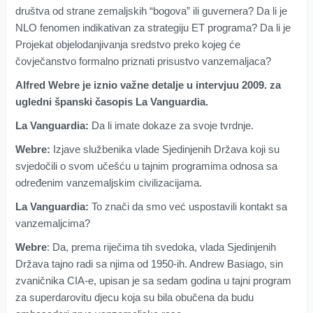
društva od strane zemaljskih “bogova” ili guvernera? Da li je
NLO fenomen indikativan za strategiju ET programa? Da li je
Projekat objelodanjivanja sredstvo preko kojeg će
čovječanstvo formalno priznati prisustvo vanzemaljaca?
Alfred Webre je iznio važne detalje u intervjuu 2009. za
ugledni španski časopis La Vanguardia.
La Vanguardia:
Da li imate dokaze za svoje tvrdnje.
Webre:
Izjave službenika vlade Sjedinjenih Država koji su
svjedočili o svom učešću u tajnim programima odnosa sa
određenim vanzemaljskim civilizacijama.
La Vanguardia:
To znači da smo već uspostavili kontakt sa
vanzemaljcima?
Webre
: Da, prema riječima tih svedoka, vlada Sjedinjenih
Država tajno radi sa njima od 1950-ih. Andrew Basiago, sin
zvaničnika CIA-e, upisan je sa sedam godina u tajni program
za superdarovitu djecu koja su bila obučena da budu