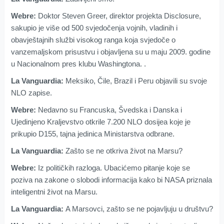
Webre:
Doktor Steven Greer, direktor projekta Disclosure,
sakupio je više od 500 svjedočenja vojnih, vladinih i
obavještajnih službi visokog ranga koja svjedoče o
vanzemaljskom prisustvu i objavljena su u maju 2009. godine
u Nacionalnom pres klubu Washingtona. .
La Vanguardia:
Meksiko, Čile, Brazil i Peru objavili su svoje
NLO zapise.
Webre:
Nedavno su Francuska, Švedska i Danska i
Ujedinjeno Kraljevstvo otkrile 7.200 NLO dosijea koje je
prikupio D155, tajna jedinica Ministarstva odbrane.
La Vanguardia:
Zašto se ne otkriva život na Marsu?
Webre:
Iz političkih razloga. Ubacićemo pitanje koje se
poziva na zakone o slobodi informacija kako bi NASA priznala
inteligentni život na Marsu.
La Vanguardia:
A Marsovci, zašto se ne pojavljuju u društvu?