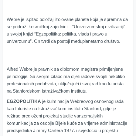
Webre je ispitao položaj izolovane planete koja je spremna da
se pridruži kosmičkoj zajednici – “Univerzumskoj civilizaciji” –
u svojoj knjizi “Egzopolitika: politika, vlada i pravo u
univerzumu”. On tvrdi da postoji međuplanetarno društvo.
Alfred Webre je pravnik sa diplomom magistra primijenjene
psihologije. Sa svojim čitaocima dijeli radove svojih nekoliko
profesionalnih poduhvata, uključujući i svoj rad kao futurista
na Stanfordskom istraživačkom institutu.
EGZOPOLITIKA
je kulminacija Webreovog osnovnog rada
kao futuriste na Istraživačkom institutu Stanford, gdje je
režirao predloženi projekat studije vanzemaljskih
komunikacija za osoblje Bijele kuće za vrijeme administracije
predsjednika Jimmy Cartera 1977. i svjedočio u projektu