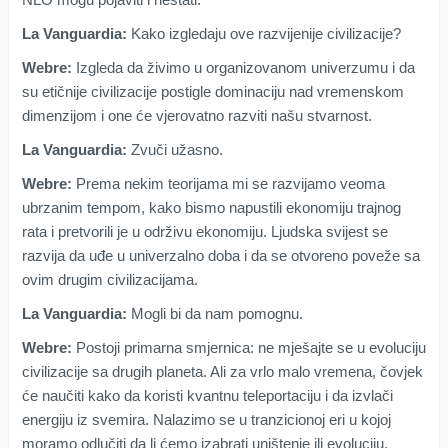
La Vanguardia:
Kako izgledaju ove razvijenije civilizacije?
Webre:
Izgleda da živimo u organizovanom univerzumu i da
su etičnije civilizacije postigle dominaciju nad vremenskom
dimenzijom i one će vjerovatno razviti našu stvarnost.
La Vanguardia:
Zvuči užasno.
Webre:
Prema nekim teorijama mi se razvijamo veoma
ubrzanim tempom, kako bismo napustili ekonomiju trajnog
rata i pretvorili je u održivu ekonomiju. Ljudska svijest se
razvija da uđe u univerzalno doba i da se otvoreno poveže sa
ovim drugim civilizacijama.
La Vanguardia:
Mogli bi da nam pomognu.
Webre:
Postoji primarna smjernica: ne mješajte se u evoluciju
civilizacije sa drugih planeta. Ali za vrlo malo vremena, čovjek
će naučiti kako da koristi kvantnu teleportaciju i da izvlači
energiju iz svemira. Nalazimo se u tranzicionoj eri u kojoj
moramo odlučiti da li ćemo izabrati uništenje ili evoluciju.