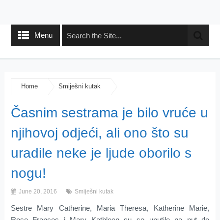
Menu
Home
Smiješni kutak
Časnim sestrama je bilo vruće u
njihovoj odjeći, ali ono što su
uradile neke je ljude oborilo s
nogu!
June 20, 2016
Smiješni kutak
Sestre Mary Catherine, Maria Theresa, Katherine Marie,
Rose Frances i Mary Kathleen su se uputile na put do