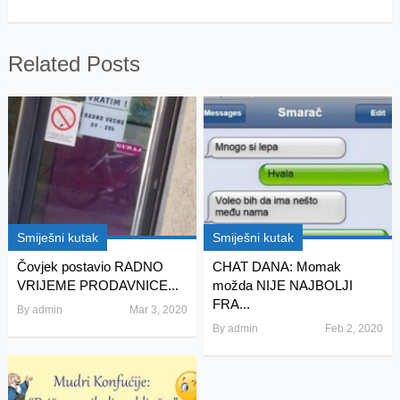
Related Posts
Smiješni kutak
Smiješni kutak
Čovjek postavio RADNO
CHAT DANA: Momak
VRIJEME PRODAVNICE...
možda NIJE NAJBOLJI
FRA...
By
admin
Mar 3, 2020
By
admin
Feb 2, 2020