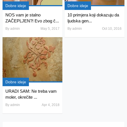
Dobre ideje
Dobre ideje
NOS vam je stalno
10 primjera koji dokazuju da
ZAČEPLJEN?! Evo zbog č...
ljudska gen...
By
admin
May 5, 2017
By
admin
Oct 10, 2016
Dobre ideje
URADI SAM: Ne treba vam
moler, okrečite ...
By
admin
Apr 4, 2018