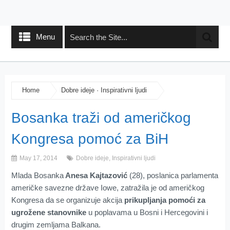
Menu
Home
Dobre ideje
·
Inspirativni ljudi
Bosanka traži od američkog
Kongresa pomoć za BiH
May 17, 2014
Dobre ideje
,
Inspirativni ljudi
Mlada Bosanka
Anesa Kajtazović
(28), poslanica parlamenta
američke savezne države Iowe, zatražila je od američkog
Kongresa da se organizuje akcija
prikupljanja pomoći za
ugrožene stanovnike
u poplavama u Bosni i Hercegovini i
drugim zemljama Balkana.