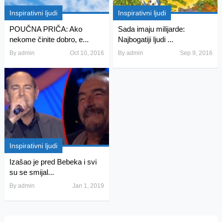
Inspirativni ljudi
Inspirativni ljudi
POUČNA PRIČA: Ako
Sada imaju milijarde:
nekome činite dobro, e...
Najbogatiji ljudi ...
By
admin
Oct 10, 2016
By
admin
Sep 9, 2016
Inspirativni ljudi
Izašao je pred Bebeka i svi
su se smijal...
By
admin
Jan 1, 2019