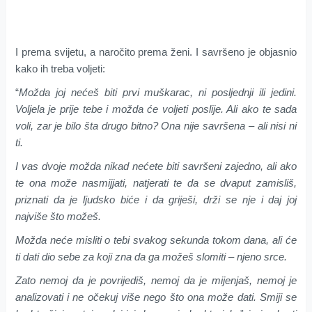
I prema svijetu, a naročito prema ženi. I savršeno je objasnio
kako ih treba voljeti:
“
Možda joj nećeš biti prvi muškarac, ni posljednji ili jedini.
Voljela je prije tebe i možda će voljeti poslije. Ali ako te sada
voli, zar je bilo šta drugo bitno? Ona nije savršena – ali nisi ni
ti.
I vas dvoje možda nikad nećete biti savršeni zajedno, ali ako
te ona može nasmijjati, natjerati te da se dvaput zamisliš,
priznati da je ljudsko biće i da griješi, drži se nje i daj joj
najviše što možeš.
Možda neće misliti o tebi svakog sekunda tokom dana, ali će
ti dati dio sebe za koji zna da ga možeš slomiti – njeno srce.
Zato nemoj da je povrijediš, nemoj da je mijenjaš, nemoj je
analizovati i ne očekuj više nego što ona može dati. Smiji se