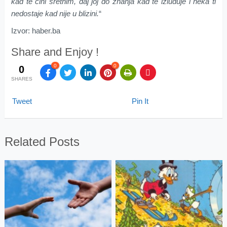
kad te čini sretnim, daj joj do znanja kad te izluđuje i neka ti
nedostaje kad nije u blizini.
“
Izvor: haber.ba
Share and Enjoy !
0
0
0
SHARES
Tweet
Pin It
Related Posts