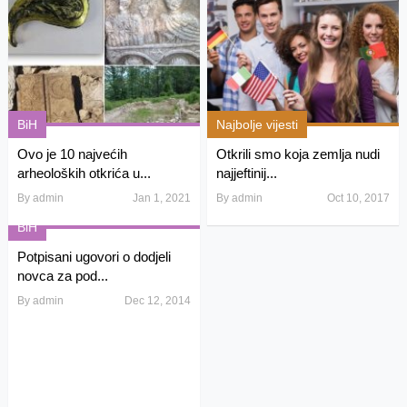
BiH
Najbolje vijesti
Ovo je 10 najvećih
Otkrili smo koja zemlja nudi
arheoloških otkrića u...
najjeftinij...
By
admin
Jan 1, 2021
By
admin
Oct 10, 2017
BiH
Potpisani ugovori o dodjeli
novca za pod...
By
admin
Dec 12, 2014