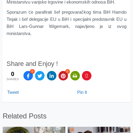
Ministarstvu vanjske trgovine i ekonomskih odnosa BiH.
Sporazum će parafirati šef pregovaračkog tima BiH Hamdo
Tinjak i šef delegacije EU u BiH i specijalni predstavnik EU u
BiH Lars-Gunnar Wigemark, najavljeno je iz ovog
ministarstva.
Share and Enjoy !
0
0
0
SHARES
Tweet
Pin It
Related Posts