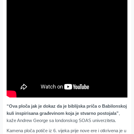
“Ova ploča jak je dokaz da je biblijska priča o Babilonskoj
kuli inspirisana građevinom koja je stvarno postojala”
,
kaže Andrew George sa londonskog SOAS univerziteta.
Kamena ploča potiče iz 6. vijeka prije nove ere i otkrivena je u