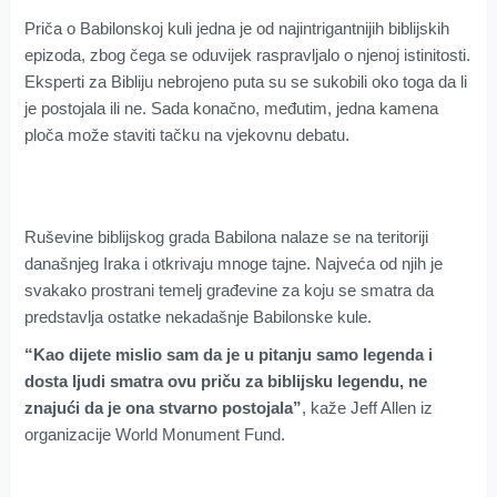
Priča o Babilonskoj kuli jedna je od najintrigantnijih biblijskih
epizoda, zbog čega se oduvijek raspravljalo o njenoj istinitosti.
Eksperti za Bibliju nebrojeno puta su se sukobili oko toga da li
je postojala ili ne. Sada konačno, međutim, jedna kamena
ploča može staviti tačku na vjekovnu debatu.
Ruševine biblijskog grada Babilona nalaze se na teritoriji
današnjeg Iraka i otkrivaju mnoge tajne. Najveća od njih je
svakako prostrani temelj građevine za koju se smatra da
predstavlja ostatke nekadašnje Babilonske kule.
“Kao dijete mislio sam da je u pitanju samo legenda i
dosta ljudi smatra ovu priču za biblijsku legendu, ne
znajući da je ona stvarno postojala”
, kaže Jeff Allen iz
organizacije World Monument Fund.