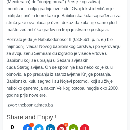
(Mediterana) do “donjeg mora” (Persijskog zaliva)
mobilisani u cilju gradnje ove kule. Ovaj tekst identičan je
biblijskoj priči o tome kako je Babilonska kula sagrađena i za
stručnjake ova ploča je čvrst dokaz da kula nije samo plod
mašte već antička građevina koja je stvarno postojala.
Poznato je da je Nabukodonosor II (630-561. p. n. e.) bio
najmoćniji vladar Novog babilonskog carstva, i po vjerovanju,
za svoju ženu Semiramidu izgradio je viseće vrtove u
Babilonu koji se ubrajaju u Sedam svjetskih
čuda Starog svijeta. On se spominje kao neko ko je kulu
obnovio, a po predanju iz starozavjetne Knjige postanja,
Babilonsku kulu sagradili su Nojevi potomci, koji su živjeli
nekoliko generacija nakon Velikog potopa, negdje oko 2000.
godine prije nove ere.
Izvor: thebosniatimes.ba
Share and Enjoy !
0
0
0