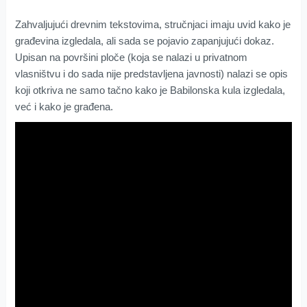
Zahvaljujući drevnim tekstovima, stručnjaci imaju uvid kako je
građevina izgledala, ali sada se pojavio zapanjujući dokaz.
Upisan na površini ploče (koja se nalazi u privatnom
vlasništvu i do sada nije predstavljena javnosti) nalazi se opis
koji otkriva ne samo tačno kako je Babilonska kula izgledala,
već i kako je građena.