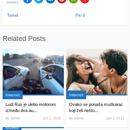
SHARES
Tweet
Pin It
Related Posts
Internet
Internet
Ludi Rus je uletio motorom
Ovako se ponaša muškarac
između dva au...
koji želi nešto...
By
admin
Jan 1, 2020
By
admin
Jan 1, 2017
Muzika