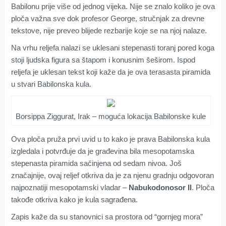
Babilonu prije više od jednog vijeka. Nije se znalo koliko je ova
ploča važna sve dok profesor George, stručnjak za drevne
tekstove, nije preveo blijede rezbarije koje se na njoj nalaze.
Na vrhu reljefa nalazi se uklesani stepenasti toranj pored koga
stoji ljudska figura sa štapom i konusnim šeširom. Ispod
reljefa je uklesan tekst koji kaže da je ova terasasta piramida
u stvari Babilonska kula.
Borsippa Ziggurat, Irak – moguća lokacija Babilonske kule
Ova ploča pruža prvi uvid u to kako je prava Babilonska kula
izgledala i potvrđuje da je građevina bila mesopotamska
stepenasta piramida sačinjena od sedam nivoa. Još
značajnije, ovaj reljef otkriva da je za njenu gradnju odgovoran
najpoznatiji mesopotamski vladar –
Nabukodonosor II
. Ploča
takođe otkriva kako je kula sagrađena.
Zapis kaže da su stanovnici sa prostora od “gornjeg mora”