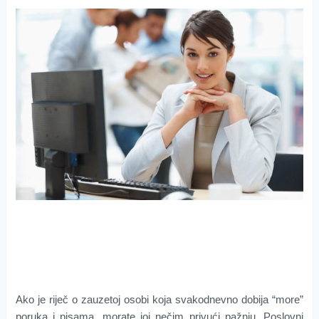
Ako je riječ o zauzetoj osobi koja svakodnevno dobija “more”
poruka i pisama, morate joj nečim privući pažnju. Poslovni