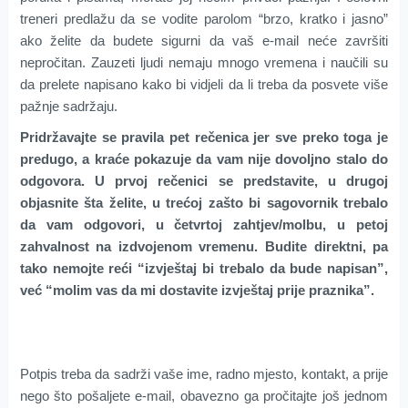
treneri predlažu da se vodite parolom “brzo, kratko i jasno”
ako želite da budete sigurni da vaš e-mail neće završiti
nepročitan. Zauzeti ljudi nemaju mnogo vremena i naučili su
da prelete napisano kako bi vidjeli da li treba da posvete više
pažnje sadržaju.
Pridržavajte se pravila pet rečenica jer sve preko toga je
predugo, a kraće pokazuje da vam nije dovoljno stalo do
odgovora. U prvoj rečenici se predstavite, u drugoj
objasnite šta želite, u trećoj zašto bi sagovornik trebalo
da vam odgovori, u četvrtoj zahtjev/molbu, u petoj
zahvalnost na izdvojenom vremenu. Budite direktni, pa
tako nemojte reći “izvještaj bi trebalo da bude napisan”,
već “molim vas da mi dostavite izvještaj prije praznika”.
Potpis treba da sadrži vaše ime, radno mjesto, kontakt, a prije
nego što pošaljete e-mail, obavezno ga pročitajte još jednom