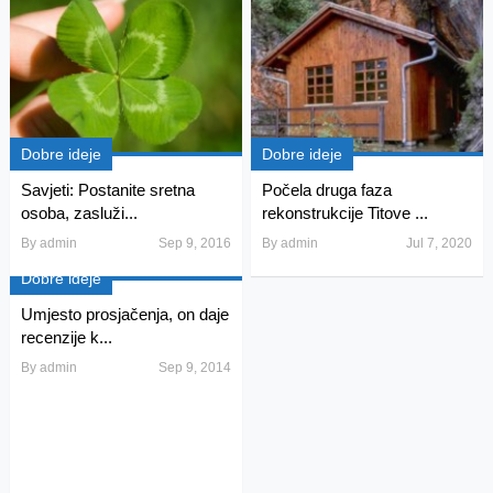
Dobre ideje
Dobre ideje
Savjeti: Postanite sretna
Počela druga faza
osoba, zasluži...
rekonstrukcije Titove ...
By
admin
Sep 9, 2016
By
admin
Jul 7, 2020
Dobre ideje
Umjesto prosjačenja, on daje
recenzije k...
By
admin
Sep 9, 2014