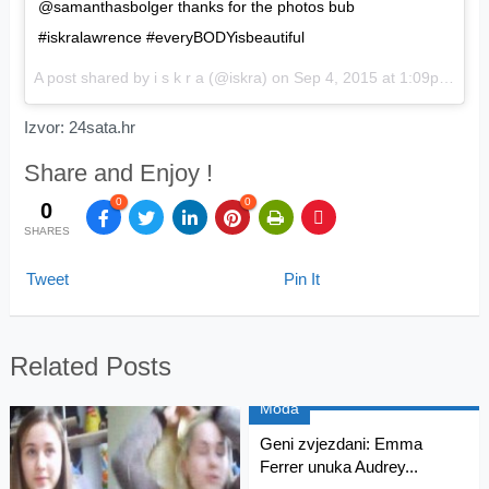
@samanthasbolger thanks for the photos bub
#iskralawrence #everyBODYisbeautiful
A post shared by i s k r a (@iskra) on
Sep 4, 2015 at 1:09pm PDT
Izvor: 24sata.hr
Share and Enjoy !
0
0
0
SHARES
Tweet
Pin It
Related Posts
Moda
Geni zvjezdani: Emma
Ferrer unuka Audrey...