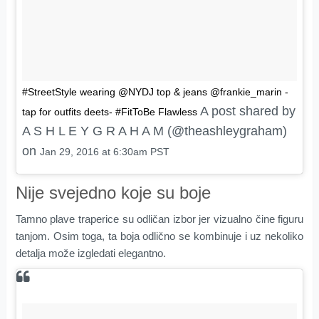
#StreetStyle wearing @NYDJ top & jeans @frankie_marin -
A post shared by
tap for outfits deets- #FitToBe Flawless
A S H L E Y G R A H A M (@theashleygraham)
on
Jan 29, 2016 at 6:30am PST
Nije svejedno koje su boje
Tamno plave traperice su odličan izbor jer vizualno čine figuru
tanjom. Osim toga, ta boja odlično se kombinuje i uz nekoliko
detalja može izgledati elegantno.