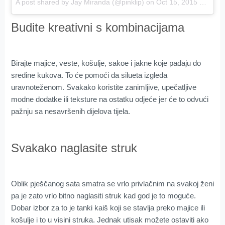
A post shared by Jay Miranda (@pinklip) on
Oct 15, 2015 at 8:50am PDT
Budite kreativni s kombinacijama
Birajte majice, veste, košulje, sakoe i jakne koje padaju do
sredine kukova. To će pomoći da silueta izgleda
uravnoteženom. Svakako koristite zanimljive, upečatljive
modne dodatke ili teksture na ostatku odjeće jer će to odvući
pažnju sa nesavršenih dijelova tijela.
Svakako naglasite struk
Oblik pješčanog sata smatra se vrlo privlačnim na svakoj ženi
pa je zato vrlo bitno naglasiti struk kad god je to moguće.
Dobar izbor za to je tanki kaiš koji se stavlja preko majice ili
košulje i to u visini struka. Jednak utisak možete ostaviti ako