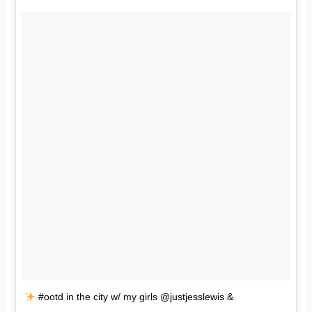
#ootd in the city w/ my girls @justjesslewis &