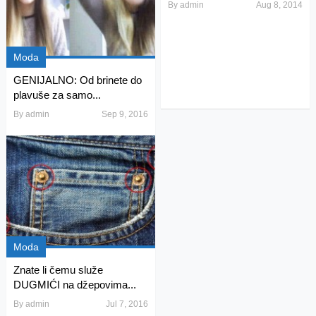
By
admin
Aug 8, 2014
Moda
GENIJALNO: Od brinete do
plavuše za samo...
By
admin
Sep 9, 2016
Moda
Znate li čemu služe
DUGMIĆI na džepovima...
By
admin
Jul 7, 2016