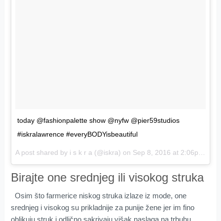
today @fashionpalette show @nyfw @pier59studios
#iskralawrence #everyBODYisbeautiful
A post shared by i s k r a (@iskra) on
Sep 8, 2016 at 2:06pm PDT
Birajte one srednjeg ili visokog struka
Osim što farmerice niskog struka izlaze iz mode, one
srednjeg i visokog su prikladnije za punije žene jer im fino
oblikuju struk i odlično sakrivaju višak naslaga na trbuhu.