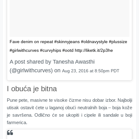
Fave denim on repeat #skinnyjeans #oldnavystyle #plussize
#girlwithcurves #curvyhips #ootd http://liketk.it/2p3he
A post shared by Tanesha Awasthi
(@girlwithcurves) on
Aug 23, 2016 at 8:50pm PDT
I obuća je bitna
Pune pete, masivne te visoke čizme nisu dobar izbor. Najbolji
utisak ostavit ćete u laganoj obući neutralnih boja – boja kože
je savršena. Odlično će se ukopiti i cipele ili sandale u boji
farmerica.