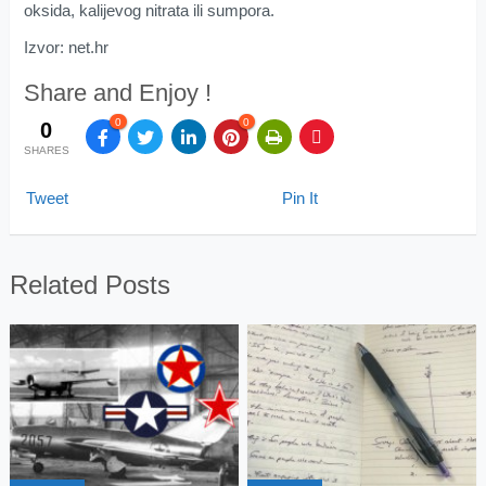
oksida, kalijevog nitrata ili sumpora.
Izvor: net.hr
Share and Enjoy !
0
0
0
SHARES
Tweet
Pin It
Related Posts