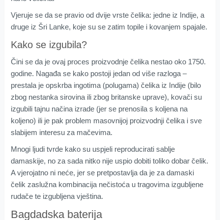
Vjeruje se da se pravio od dvije vrste čelika: jedne iz Indije, a
druge iz Šri Lanke, koje su se zatim topile i kovanjem spajale.
Kako se izgubila?
Čini se da je ovaj proces proizvodnje čelika nestao oko 1750.
godine. Nagađa se kako postoji jedan od više razloga –
prestala je opskrba ingotima (polugama) čelika iz Indije (bilo
zbog nestanka sirovina ili zbog britanske uprave), kovači su
izgubili tajnu načina izrade (jer se prenosila s koljena na
koljeno) ili je pak problem masovnijoj proizvodnji čelika i sve
slabijem interesu za mačevima.
Mnogi ljudi tvrde kako su uspjeli reproducirati sablje
damaskije, no za sada nitko nije uspio dobiti toliko dobar čelik.
A vjerojatno ni neće, jer se pretpostavlja da je za damaski
čelik zaslužna kombinacija nečistoća u tragovima izgubljene
rudače te izgubljena vještina.
Bagdadska baterija