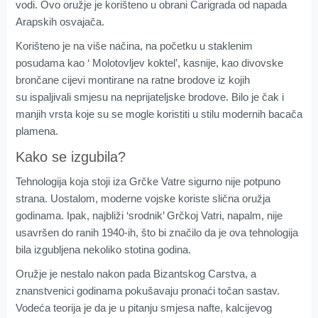
vodi. Ovo oružje je korišteno u obrani Carigrada od napada
Arapskih osvajača.
Korišteno je na više načina, na početku u staklenim
posudama kao ‘ Molotovljev koktel’, kasnije, kao divovske
brončane cijevi montirane na ratne brodove iz kojih
su ispaljivali smjesu na neprijateljske brodove. Bilo je čak i
manjih vrsta koje su se mogle koristiti u stilu modernih bacača
plamena.
Kako se izgubila?
Tehnologija koja stoji iza Grčke Vatre sigurno nije potpuno
strana. Uostalom, moderne vojske koriste slična oružja
godinama. Ipak, najbliži ‘srodnik’ Grčkoj Vatri, napalm, nije
usavršen do ranih 1940-ih, što bi značilo da je ova tehnologija
bila izgubljena nekoliko stotina godina.
Oružje je nestalo nakon pada Bizantskog Carstva, a
znanstvenici godinama pokušavaju pronaći točan sastav.
Vodeća teorija je da je u pitanju smjesa nafte, kalcijevog