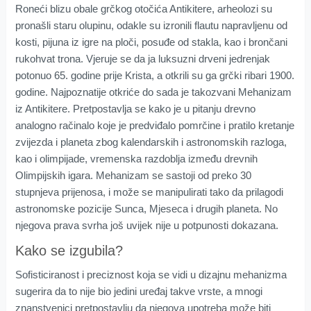
Roneći blizu obale grčkog otočića Antikitere, arheolozi su
pronašli staru olupinu, odakle su izronili flautu napravljenu od
kosti, pijuna iz igre na ploči, posuđe od stakla, kao i brončani
rukohvat trona. Vjeruje se da ja luksuzni drveni jedrenjak
potonuo 65. godine prije Krista, a otkrili su ga grčki ribari 1900.
godine. Najpoznatije otkriće do sada je takozvani Mehanizam
iz Antikitere. Pretpostavlja se kako je u pitanju drevno
analogno račinalo koje je predviđalo pomrčine i pratilo kretanje
zvijezda i planeta zbog kalendarskih i astronomskih razloga,
kao i olimpijade, vremenska razdoblja između drevnih
Olimpijskih igara. Mehanizam se sastoji od preko 30
stupnjeva prijenosa, i može se manipulirati tako da prilagodi
astronomske pozicije Sunca, Mjeseca i drugih planeta. No
njegova prava svrha još uvijek nije u potpunosti dokazana.
Kako se izgubila?
Sofisticiranost i preciznost koja se vidi u dizajnu mehanizma
sugerira da to nije bio jedini uređaj takve vrste, a mnogi
znanstvenici pretpostavlju da njegova upotreba može biti