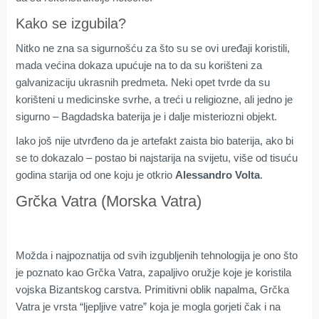
Kako se izgubila?
Nitko ne zna sa sigurnošću za što su se ovi uređaji koristili,
mada većina dokaza upućuje na to da su korišteni za
galvanizaciju ukrasnih predmeta. Neki opet tvrde da su
korišteni u medicinske svrhe, a treći u religiozne, ali jedno je
sigurno – Bagdadska baterija je i dalje misteriozni objekt.
Iako još nije utvrđeno da je artefakt zaista bio baterija, ako bi
se to dokazalo – postao bi najstarija na svijetu, više od tisuću
godina starija od one koju je otkrio
Alessandro Volta
.
Grčka Vatra (Morska Vatra)
Možda i najpoznatija od svih izgubljenih tehnologija je ono što
je poznato kao Grčka Vatra, zapaljivo oružje koje je koristila
vojska Bizantskog carstva. Primitivni oblik napalma, Grčka
Vatra je vrsta “ljepljive vatre” koja je mogla gorjeti čak i na