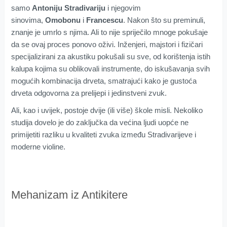
samo
Antoniju Stradivariju
i njegovim
sinovima,
Omobonu
i
Francescu
. Nakon što su preminuli,
znanje je umrlo s njima. Ali to nije spriječilo mnoge pokušaje
da se ovaj proces ponovo oživi. Inženjeri, majstori i fizičari
specijalizirani za akustiku pokušali su sve, od korištenja istih
kalupa kojima su oblikovali instrumente, do iskušavanja svih
mogućih kombinacija drveta, smatrajući kako je gustoća
drveta odgovorna za prelijepi i jedinstveni zvuk.
Ali, kao i uvijek, postoje dvije (ili više) škole misli. Nekoliko
studija dovelo je do zaključka da većina ljudi uopće ne
primijetiti razliku u kvaliteti zvuka između Stradivarijeve i
moderne violine.
Mehanizam iz Antikitere