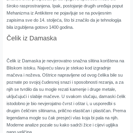
široko rasprostranjena. Ipak, postojanje drugih uređaja poput
Mehanizma iz Antikitere ne pojavljuje se na povijesnim
zapisima sve do 14. stoljeća, što bi značilo da je tehnologija
bila izgubljena gotovo 1400 godina.
Čelik iz Damaska
Čelik iz Damaska je nevjerovatno snažna slitina korištena na
Bliskom istoku. Najveću slavu je stekao kod izgradnje
mačeva i noževa. Oštrice napravljene od ovog čelika bile su
poznate po svojoj čudesnoj snazi i sposobnosti rezanja, a za
njih se tvrdilo da su mogle rezati kamenje i druge metale,
uključujući i slabije mačeve. U svakom slučaju, damaski čelik
istodobno je bio nevjerojatno čvrst i oštar i, u usporedbi s
drugim čeličnim slitinama, prilično elastičan i plastičan. Prema
legendama mogle su čak presjeći vlas koja bi pala na njih.
Moderne analize pozale su kako sadrži žice i cijevi ugljika
nano veličina.