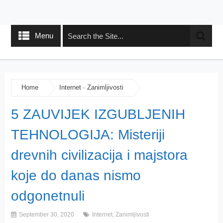
Menu
Home
Internet
·
Zanimljivosti
5 ZAUVIJEK IZGUBLJENIH
TEHNOLOGIJA: Misteriji
drevnih civilizacija i majstora
koje do danas nismo
odgonetnuli
September 30, 2020
Internet
,
Zanimljivosti