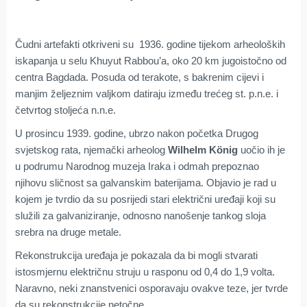
Čudni artefakti otkriveni su 1936. godine tijekom arheoloških
iskapanja u selu Khuyut Rabbou’a, oko 20 km jugoistočno od
centra Bagdada. Posuda od terakote, s bakrenim cijevi i
manjim željeznim valjkom datiraju između trećeg st. p.n.e. i
četvrtog stoljeća n.n.e.
U prosincu 1939. godine, ubrzo nakon početka Drugog
svjetskog rata, njemački arheolog
Wilhelm König
uočio ih je
u podrumu Narodnog muzeja Iraka i odmah prepoznao
njihovu sličnost sa galvanskim baterijama. Objavio je rad u
kojem je tvrdio da su posrijedi stari električni uređaji koji su
služili za galvaniziranje, odnosno nanošenje tankog sloja
srebra na druge metale.
Rekonstrukcija uređaja je pokazala da bi mogli stvarati
istosmjernu električnu struju u rasponu od 0,4 do 1,9 volta.
Naravno, neki znanstvenici osporavaju ovakve teze, jer tvrde
da su rekonstrukcije netočne.