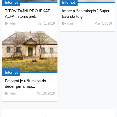
Internet
Internet
TITOV TAJNI PROJEKAT
Imate ružan rukopis? Super!
ALFA: Istorija preb...
Evo šta to g...
By
admin
Jan 1, 2019
By
admin
May 5, 2019
Internet
Fotograf je u šumi otkrio
decenijama nap...
By
admin
Oct 10, 2018