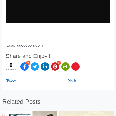
Izvor: ludodobola.com
Share and Enjoy !
0
0
0
SHARES
Tweet
Pin It
Related Posts