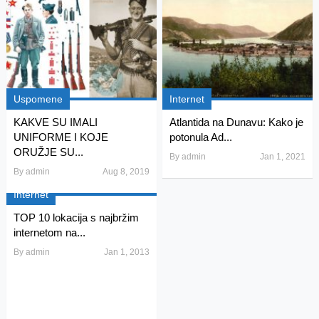
Uspomene
Internet
KAKVE SU IMALI
Atlantida na Dunavu: Kako je
UNIFORME I KOJE
potonula Ad...
ORUŽJE SU...
By
admin
Jan 1, 2021
By
admin
Aug 8, 2019
Internet
TOP 10 lokacija s najbržim
internetom na...
By
admin
Jan 1, 2013