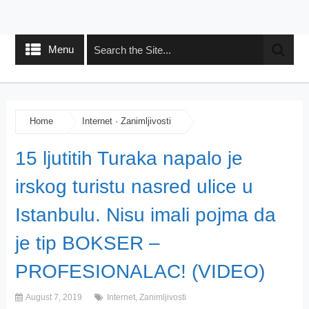
Menu
Home
Internet
·
Zanimljivosti
15 ljutitih Turaka napalo je
irskog turistu nasred ulice u
Istanbulu. Nisu imali pojma da
je tip BOKSER –
PROFESIONALAC! (VIDEO)
August 7, 2019
Internet
,
Zanimljivosti