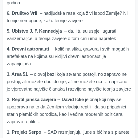
godina …
6. Društvo Vril
– nadljudska rasa koja živi ispod Zemlje? Ni
to nije nemoguće, kažu teorije zavjere
5. Ubistvo J. F. Kennedyja
– da, i tu su uspjeli ugurati
vanzemaljce, a teorija zavjere o tom činu ima napretek
4. Drevni astronauti
– količina slika, gravura i svih mogućih
artefakata na kojima su vidljivi drevni astronauti je
zapanjujuća.
3. Area 51
– o ovoj bazi koja stvarno postoji, no zapravo ne
postoji, ali možete doći do nje, ali ne možete ući … napisano
je vjerovatno najviše članaka i razvijeno najviše teorija zavjere
2. Reptilijanska zavjera
--
David Icke
je onaj koji najviše
upozorava na to da Zemljom vladaju reptili i da su pripadnici
starih plemićkih porodica, kao i većina modernih političara,
zapravo reptili …
1. Projekt Serpo
– SAD razmjenjuju ljude s bićima s planete