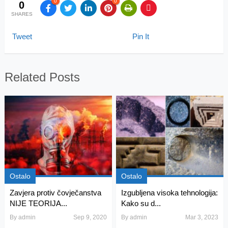
0
0
0
SHARES
Tweet
Pin It
Related Posts
Ostalo
Ostalo
Zavjera protiv čovječanstva
Izgubljena visoka tehnologija:
NIJE TEORIJA...
Kako su d...
By
admin
Sep 9, 2020
By
admin
Mar 3, 2023