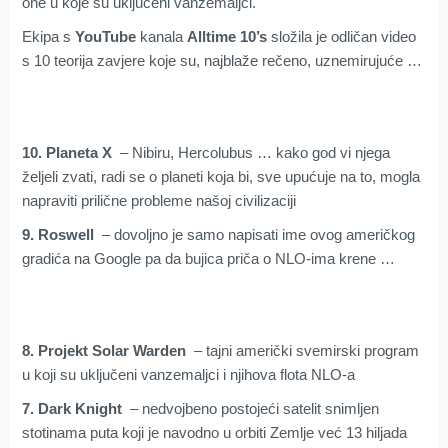
one u koje su uključeni vanzemaljci.
Ekipa s
YouTube
kanala
Alltime 10’s
složila je odličan video
s 10 teorija zavjere koje su, najblaže rečeno, uznemirujuće …
10. Planeta X
– Nibiru, Hercolubus … kako god vi njega
željeli zvati, radi se o planeti koja bi, sve upućuje na to, mogla
napraviti prilične probleme našoj civilizaciji
9. Roswell
– dovoljno je samo napisati ime ovog američkog
gradića na Google pa da bujica priča o NLO-ima krene …
8. Projekt Solar Warden
– tajni američki svemirski program
u koji su uključeni vanzemaljci i njihova flota NLO-a
7. Dark Knight
– nedvojbeno postojeći satelit snimljen
stotinama puta koji je navodno u orbiti Zemlje već 13 hiljada