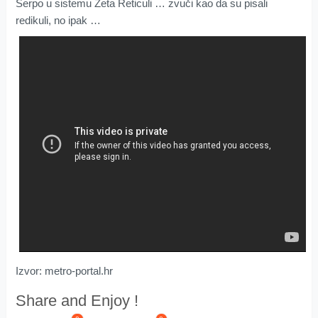
Serpo u sistemu Zeta Reticuli … zvuči kao da su pisali
redikuli, no ipak …
Izvor: metro-portal.hr
Share and Enjoy !