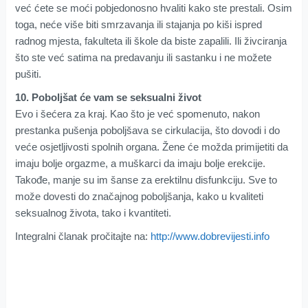
već ćete se moći pobjedonosno hvaliti kako ste prestali. Osim
toga, neće više biti smrzavanja ili stajanja po kiši ispred
radnog mjesta, fakulteta ili škole da biste zapalili. Ili živciranja
što ste već satima na predavanju ili sastanku i ne možete
pušiti.
10. Poboljšat će vam se seksualni život
Evo i šećera za kraj. Kao što je već spomenuto, nakon
prestanka pušenja poboljšava se cirkulacija, što dovodi i do
veće osjetljivosti spolnih organa. Žene će možda primijetiti da
imaju bolje orgazme, a muškarci da imaju bolje erekcije.
Takođe, manje su im šanse za erektilnu disfunkciju. Sve to
može dovesti do značajnog poboljšanja, kako u kvaliteti
seksualnog života, tako i kvantiteti.
Integralni članak pročitajte na:
http://www.dobrevijesti.info