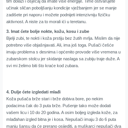
tim dolazi i osjećaj da imate više energije. Time ostvarujete
učinak sličan poboljšanju kondicije vježbanjem jer se manje
zadišete pri naporu i možete podnijeti intenzivniju fizičku
aktivnost. A niste za to morali ići u teretanu.
3. Imat ćete bolje nokte, kožu, kosu i zube
Bjelji zubi, te nokti i koža prstiju bez žutih mrlja. Mislim da nije
potrebno više objašnjavati. Ali, ima još toga. Pušači češće
imaju problema s desnima i općenito provode više vremena u
zubarskom stolcu jer skidanje naslaga sa zubiju traje duže. A
svi mi želimo biti što kraće kod zubara.
4. Dulje ćete izgledati mlađi
Koža pušača brže stari i brže dobiva bore, po nekim
podacima čak do 3 puta brže. Pušenje tako može dodati
vašem licu i 10 do 20 godina. A osim boljeg izgleda kože, za
mlađahan izgled bitna je i kosa. Nepušači imaju 3 do 6 puta
manju šansu da će prerano osijediti, a muškarci nepušači dva