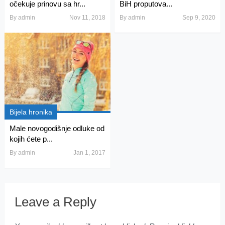
očekuje prinovu sa hr...
BiH proputova...
By
admin
Nov 11, 2018
By
admin
Sep 9, 2020
Bijela hronika
Male novogodišnje odluke od
kojih ćete p...
By
admin
Jan 1, 2017
Leave a Reply