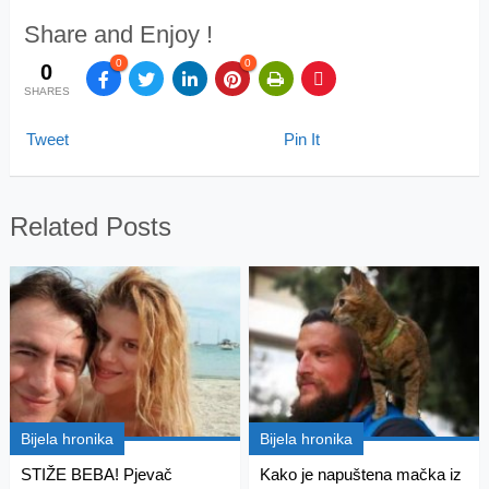
Share and Enjoy !
0
0
0
SHARES
Tweet
Pin It
Related Posts
Bijela hronika
Bijela hronika
STIŽE BEBA! Pjevač
Kako je napuštena mačka iz