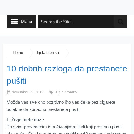
Menu
Home
Bijela hronika
10 dobrih razloga da prestanete
pušiti
November 29, 2012
Bijela hronika
Možda vas sve ono pozitivno što vas čeka bez cigarete
potakne da konačno prestanete pušiti!
1. Živjet ćete duže
Po svim provedenim istraživanjima, ljudi koji prestanu pušiti
žive duže. Čak i ako prestanu pušiti sa 60 godina, kada mnogi