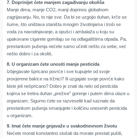
7. Doprinijet ćete manjem zagađivanju okoliša
Manje dima, manje CO2, manji doprinos globalnom
zagrijavanju. No, to nije sve. Da bi se uzgojio duhan, krče se
šume, što uništava staništa mnogim životinjama i troši se
voda za navodnjavanje, a opušci i ambalaža u koju su
upakovane cigarete gomilaju se na odlagalištima otpada. Pa,
prestankom pušenja nećete samo učiniti nešto za sebe, već
nešto dobro i za okoliš.
8. U organizam ćete unositi manje pesticida
Izbjegavate špricano povrće i sve kupujete od svoje
provjerene bakice na tržnici? Ili uzgajate svoje povrće kako
biste jeli nešpricano? Dobro je znati da neki od pesticida
kojima se tretira duhan „prežive” gorenje i putem dima ulaze u
organizam. Sigurno ćete se razveseliti kad saznate da
prestankom pušenja smanjujete i količinu unesenih pesticida
u organizam.
9. Imat ćete manje gnjavaže u svakodnevnom životu
Nećete morati konstantno slušati da morate prestati pušiti,