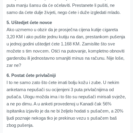
puta manju šansu da će oćelaviti. Prestanete li pušiti, ne
samo da ćete dulje živjeti, nego ćete i duže izgledati mlado.
5. Uštedjet ćete novce
Ako uzmemo u obzir da je prosječna cijena kutije cigareta
3,20 KM i ako pušite jednu kutiju na dan, prestankom pušenja
u jednoj godini uštedjet ćete 1.168 KM. Zamislite što sve
možete s tim novcem. Otići na putovanje, kompletno obnoviti
garderobu ili jednostavno smanjiti minus na računu. Nije loše,
zar ne?
6. Postat ćete privlačniji
I to ne samo zato što ćete imati bolju kožu i zube. U nekim
anketama nepušači su ocijenjeni 3 puta privlačnijima od
pušača. Ulogu možda ima i to što su nepušači mirisali svježe,
a ne po dimu. A u anketi provedenoj u Kanadi čak 56%
ispitanika izjavilo je da ne bi željelo hodati s pušačem, a 20%
ljudi poznaje nekoga tko je prekinuo vezu s pušačem baš
zbog pušenja.