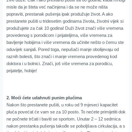
misle da je šteta već načinjena i da se ne može ništa
popraviti, prestanak pušenja ipak produžuje život. A ako
prestanete pušiti u tridesetim godinama života, životni vijek si
produžujete za čak 10 godina! Duži život znači više vremena
provedenog s porodicom i prijateljima, više vremena za
bavljenje hobijima i više vremena da učinite nešto o čemu ste
oduvijek sanjali. Pored toga, nepušači manje obolijevaju od
raznih bolesti, što znači i manje vremena provedenog kod
doktora i u bolnici. Znači, još više vremena za porodicu,
prijatelje, hobije!
2. Moći ćete udahnuti punim plućima
Nakon što prestanete pušiti, u roku od 9 mjeseci kapacitet
pluća povećat će vam se za 10 posto. To nećete primijetiti dok
ne počnete trčati i baviti se sportom. Unutar 2 – 12 sedmica
nakon prestanka pušenja takođe se poboljšava cirkulacija, a s