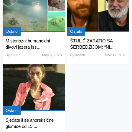
Ostalo
Ostalo
Misteriozni humanoidni
ŠTULIĆ ZARATIO SA
divovi jezera Iss...
ŠERBEDŽIJOM: “Ni...
By
admin
May 5, 2023
By
admin
Nov 11, 2018
Ostalo
Sjećate li se anoreksične
glumice od 19 ...