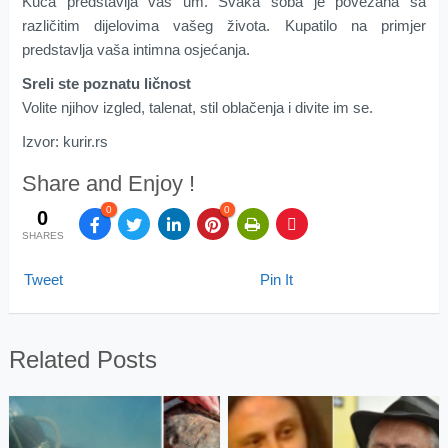
Kuća predstavlja vaš um. Svaka soba je povezana sa
različitim dijelovima vašeg života. Kupatilo na primjer
predstavlja vaša intimna osjećanja.
Sreli ste poznatu ličnost
Volite njihov izgled, talenat, stil oblačenja i divite im se.
Izvor: kurir.rs
Share and Enjoy !
0
0
0
SHARES
Tweet
Pin It
Related Posts