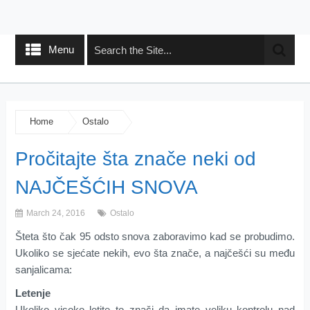
Menu
Home
Ostalo
Pročitajte šta znače neki od
NAJČEŠĆIH SNOVA
March 24, 2016
Ostalo
Šteta što čak 95 odsto snova zaboravimo kad se probudimo.
Ukoliko se sjećate nekih, evo šta znače, a najčešći su među
sanjalicama:
Letenje
Ukoliko visoko letite to znači da imate veliku kontrolu nad