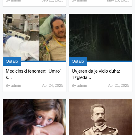
By
admin
Sep 21, 2025
By
admin
May 25, 2025
Ostalo
Ostalo
Medicinski fenomen: ‘Umro’
Uvjeren da je vidio duha:
s...
“Izgleda...
By
admin
Apr 24, 2025
By
admin
Apr 21, 2025