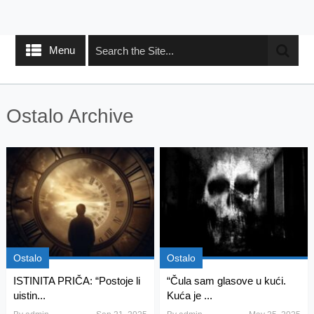
Menu
Ostalo Archive
Ostalo
Ostalo
ISTINITA PRIČA: “Postoje li
“Čula sam glasove u kući.
uistin...
Kuća je ...