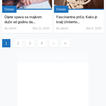
Ostalo
Ostalo
Dijete spava sa majkom
Fascinantna priča: Kako je
duže od godinu da...
kralj Umberto...
By
admin
Mar 22, 2025
By
admin
Mar 8, 2025
1
2
3
4
PLIZ LAJK AS ON FEJSBUK