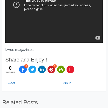
Izvor: magazin.ba
Share and Enjoy !
0
0
0
SHARES
Tweet
Pin It
Related Posts