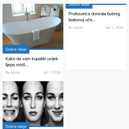
Dobre ideje
Profesorica donirala bubreg
bolesnoj uče...
By
admin
Jan 1, 2014
Dobre ideje
Kako da vam kupatilo uvijek
lijepo miriš...
By
admin
Jul 7, 2018
Dobre ideje