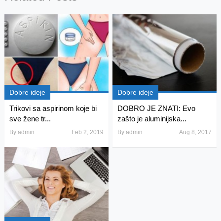
Dobre ideje
Dobre ideje
Trikovi sa aspirinom koje bi
DOBRO JE ZNATI: Evo
sve žene tr...
zašto je aluminijska...
By
admin
Feb 2, 2019
By
admin
Aug 8, 2017