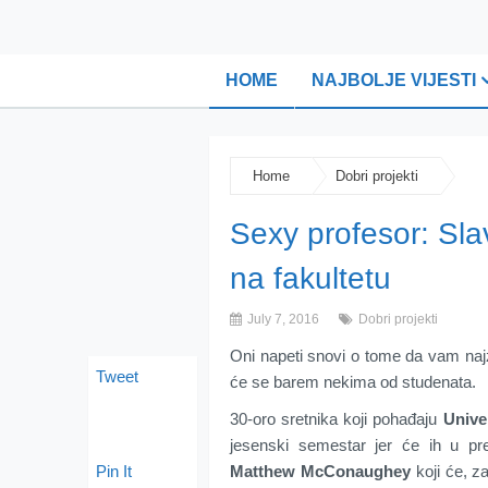
HOME
NAJBOLJE VIJESTI
Home
Dobri projekti
Sexy profesor: Sla
na fakultetu
July 7, 2016
Dobri projekti
Oni napeti snovi o tome da vam najzgo
Tweet
će se barem nekima od studenata.
30-oro sretnika koji pohađaju
Univer
jesenski semestar jer će ih u pre
Pin It
Matthew McConaughey
koji će, z