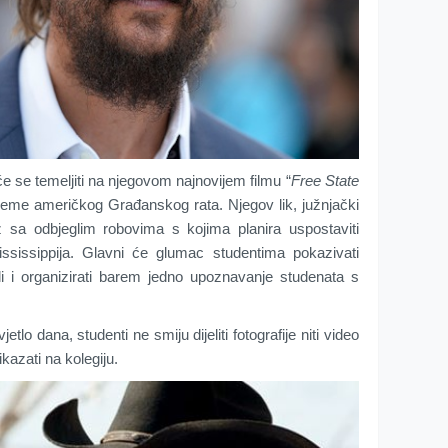
se temeljiti na njegovom najnovijem filmu “
Free State
rijeme američkog Građanskog rata. Njegov lik, južnjački
 sa odbjeglim robovima s kojima planira uspostaviti
issippija. Glavni će glumac studentima pokazivati
i i organizirati barem jedno upoznavanje studenata s
etlo dana, studenti ne smiju dijeliti fotografije niti video
azati na kolegiju.