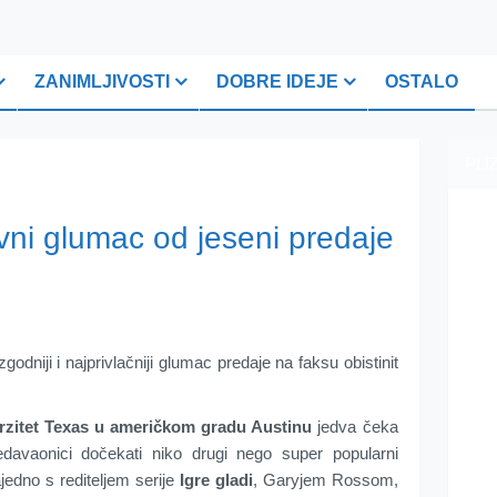
ZANIMLJIVOSTI
DOBRE IDEJE
OSTALO
PLI
vni glumac od jeseni predaje
dniji i najprivlačniji glumac predaje na faksu obistinit
zitet Texas u američkom gradu Austinu
jedva čeka
davaonici dočekati niko drugi nego super popularni
ajedno s rediteljem serije
Igre gladi
, Garyjem Rossom,