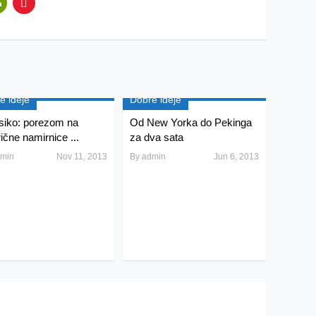
e ideje
Dobre ideje
iko: porezom na
Od New Yorka do Pekinga
ične namirnice ...
za dva sata
min
Nov 11, 2013
By
admin
Jun 6, 2013