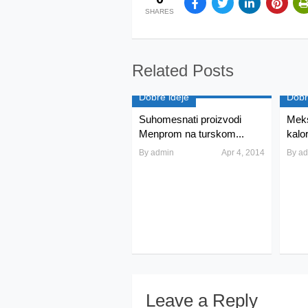
SHARES
Related Posts
Dobre ideje
Dobr
Suhomesnati proizvodi
Meks
Menprom na turskom...
kalor
By
admin
Apr 4, 2014
By
ad
Leave a Reply