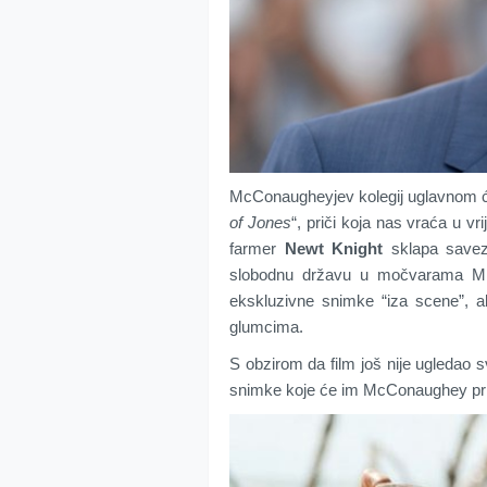
McConaugheyjev kolegij uglavnom će 
of Jones
“, priči koja nas vraća u v
farmer
Newt Knight
sklapa savez
slobodnu državu u močvarama Miss
ekskluzivne snimke “iza scene”, al
glumcima.
S obzirom da film još nije ugledao svj
snimke koje će im McConaughey prik