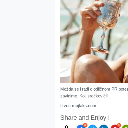
Možda se i radi o odličnom PR potez
zavidimo. Koji srećkovići!
Izvor: mojfaks.com
Share and Enjoy !
0
0
0