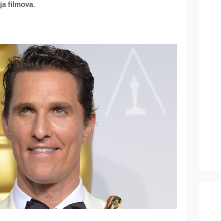
nja filmova
.