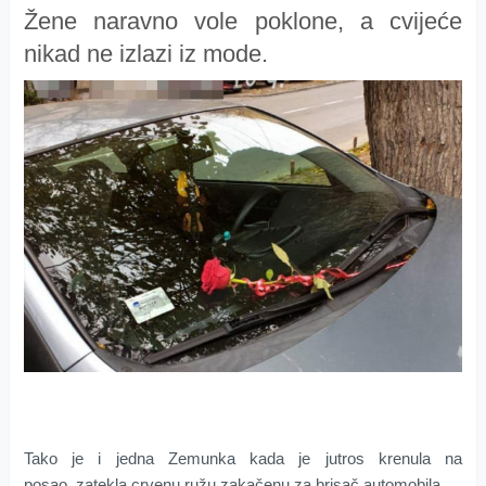
Žene naravno vole poklone, a cvijeće
nikad ne izlazi iz mode.
Tako je i jedna Zemunka kada je jutros krenula na
posao, zatekla crvenu ružu zakačenu za brisač automobila.