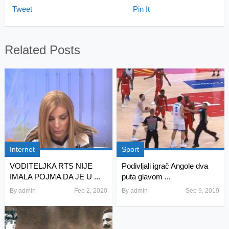
Tweet
Pin It
Related Posts
Internet
Sport
VODITELJKA RTS NIJE
Podivljali igrač Angole dva
IMALA POJMA DA JE U ...
puta glavom ...
By
admin
Feb 2, 2020
By
admin
Sep 9, 2019