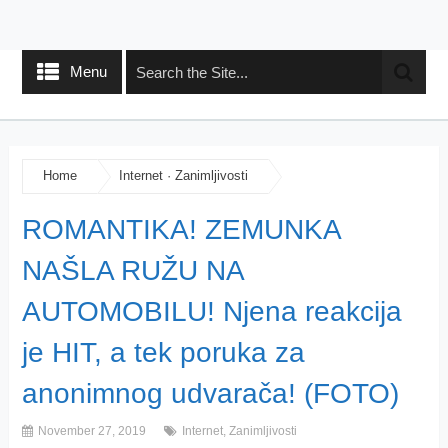
Menu
Home
Internet
·
Zanimljivosti
ROMANTIKA! ZEMUNKA
NAŠLA RUŽU NA
AUTOMOBILU! Njena reakcija
je HIT, a tek poruka za
anonimnog udvarača! (FOTO)
November 27, 2019
Internet
,
Zanimljivosti