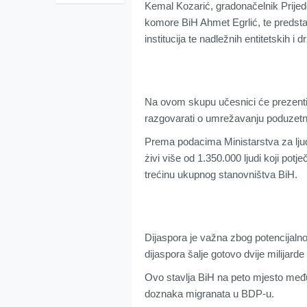
Kemal Kozarić, gradonačelnik Prije
komore BiH Ahmet Egrlić, te predst
institucija te nadležnih entitetskih i d
Na ovom skupu učesnici će prezentira
razgovarati o umrežavanju poduzetnik
Prema podacima Ministarstva za ljud
żivi više od 1.350.000 ljudi koji potj
trećinu ukupnog stanovništva BiH.
Dijaspora je važna zbog potencijalnog 
dijaspora šalje gotovo dvije milijard
Ovo stavlja BiH na peto mjesto me
doznaka migranata u BDP-u.