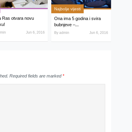
Najbolje vijesti
 Ras otvara novu
Ona ima 5 godina i svira
ku!
bubnjeve –...
min
Jun 6, 2016
By
admin
Jun 6, 2016
shed.
Required fields are marked
*