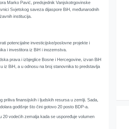
dora Marko Pavić, predsjednik Vanjskotrgovinske
avnici Svjetskog saveza dijaspore BiH, međunarodnih
rżavnih institucija.
ti potencijalne investicijske/poslovne projekte i
a i investitora iz BiH i inozemstva.
ska prava i izbjeglice Bosne i Hercegovine, izvan BiH
eču iz BiH, a u odnosu na broj stanovnika to predstavlja
priliva finansijskih i ljudskih resursa u zemlji. Sada,
e dolara godišnje što čini gotovo 20 posto BDP-a.
đu 20 vodećih zemalja kada se uspoređuje volumen