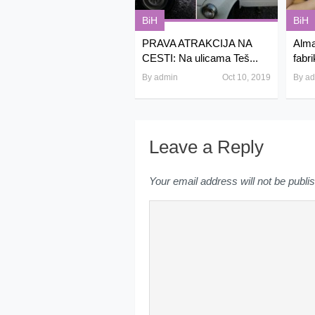
BiH
BiH
PRAVA ATRAKCIJA NA
Alma
CESTI: Na ulicama Teš...
fabri
By
admin
Oct 10, 2019
By
ad
Leave a Reply
Your email address will not be publi