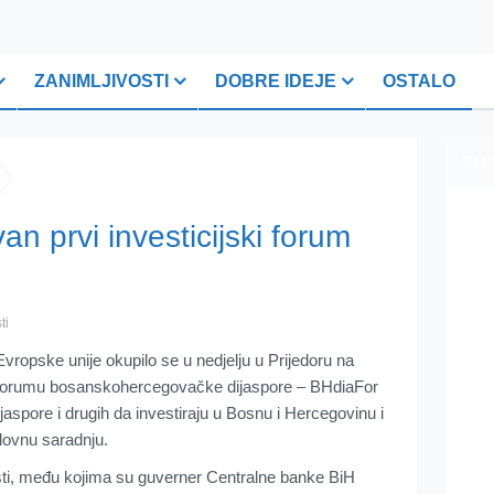
ZANIMLJIVOSTI
DOBRE IDEJE
OSTALO
PLI
an prvi investicijski forum
ti
Evropske unije okupilo se u nedjelju u Prijedoru na
forumu bosanskohercegovačke dijaspore – BHdiaFor
jaspore i drugih da investiraju u Bosnu i Hercegovinu i
slovnu saradnju.
sti, među kojima su guverner Centralne banke BiH