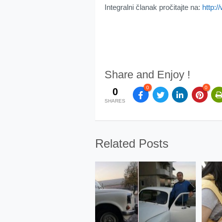
Integralni članak pročitajte na:
http:/
Share and Enjoy !
0
0
0
SHARES
Related Posts