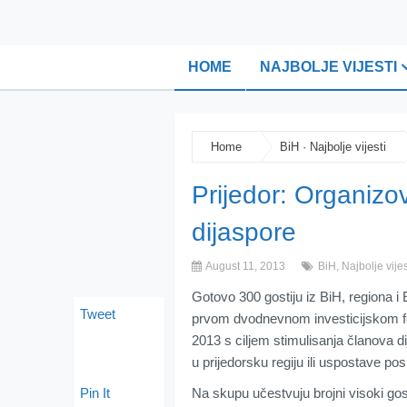
HOME
NAJBOLJE VIJESTI
Home
BiH
·
Najbolje vijesti
Prijedor: Organizov
dijaspore
August 11, 2013
BiH
,
Najbolje vijes
Gotovo 300 gostiju iz BiH, regiona i 
Tweet
prvom dvodnevnom investicijskom 
2013 s ciljem stimulisanja članova di
u prijedorsku regiju ili uspostave po
Pin It
Na skupu učestvuju brojni visoki go