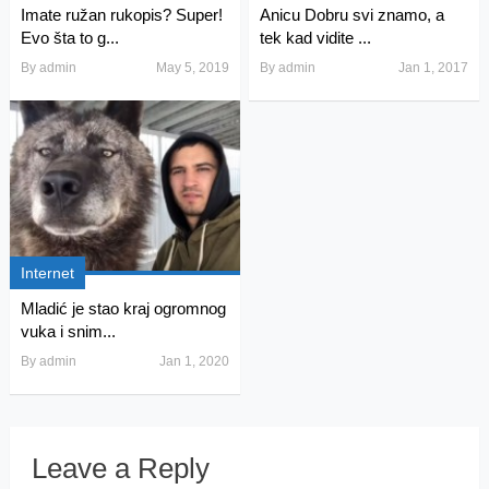
Imate ružan rukopis? Super!
Anicu Dobru svi znamo, a
Evo šta to g...
tek kad vidite ...
By
admin
May 5, 2019
By
admin
Jan 1, 2017
Internet
Mladić je stao kraj ogromnog
vuka i snim...
By
admin
Jan 1, 2020
Leave a Reply