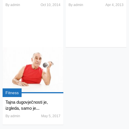
By
admin
Oct 10, 2014
By
admin
Apr 4, 2013
Fitness
Tajna dugovječnosti je,
izgleda, samo je...
By
admin
May 5, 2017