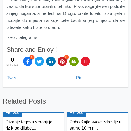
važno da koristite pravilnu tehniku. Prvo, saginjite se i podižite
snijeg nogama, a ne leđima. Drugo, držite lopatu blizu tijela i
hodajte do mjesta na koje ćete baciti snijeg umjesto da se
istežete kako biste to uradili.
Izvor: telegraf.rs
Share and Enjoy !
0
0
0
SHARES
Tweet
Pin It
Related Posts
Fitness
Fitness
Dizanje tegova smanjuje
Poboljšajte svoje zdravlje u
rizik od dijabet...
samo 10 min...