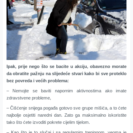
Ipak, prije nego što se bacite u akciju, obavezno morate
da obratite pažnju na slijedeće stvari kako bi sve proteklo
bez povreda i većih problema:
– Nemojte se baviti napornim aktivnostima ako imate
zdravstvene probleme,
– Čišćenje snijega pogađa gotovo sve grupe mišića, a to ćete
najbolje osjetiti naredni dan. Zato ga maksimalno iskoristite
tako što ćete izvoditi pokrete cijelim tijelom.
– Kao što je to slučaj i sa regularnim treningom, veoma je