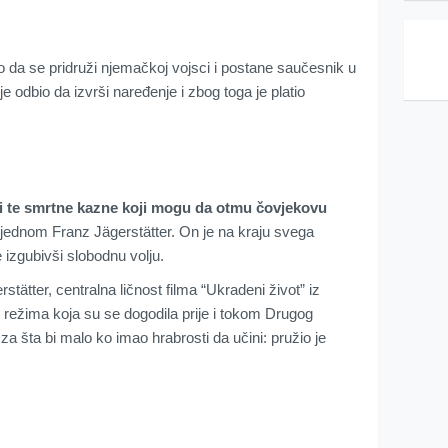
o da se pridruži njemačkoj vojsci i postane saučesnik u
n je odbio da izvrši naređenje i zbog toga je platio
iti te smrtne kazne koji mogu da otmu čovjekovu
e jednom Franz Jägerstätter. On je na kraju svega
e izgubivši slobodnu volju.
stätter, centralna ličnost filma “Ukradeni život” iz
g režima koja su se dogodila prije i tokom Drugog
 za šta bi malo ko imao hrabrosti da učini: pružio je