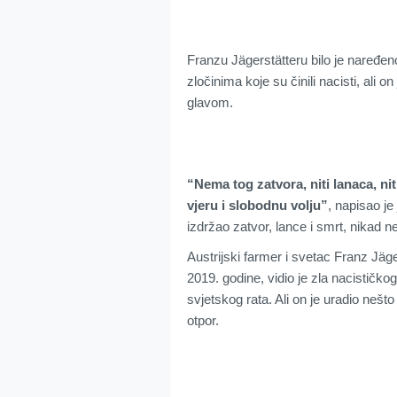
Franzu Jägerstätteru bilo je naređen
zločinima koje su činili nacisti, ali o
glavom.
“Nema tog zatvora, niti lanaca, n
vjeru i slobodnu volju”
, napisao j
izdržao zatvor, lance i smrt, nikad n
Austrijski farmer i svetac Franz Jäger
2019. godine, vidio je zla nacističko
svjetskog rata. Ali on je uradio nešto
otpor.