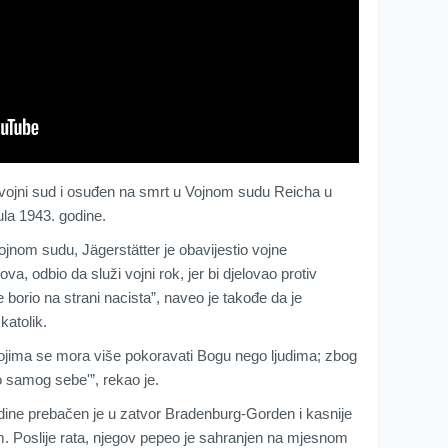
d vojni sud i osuđen na smrt u Vojnom sudu Reicha u
jula 1943. godine.
jnom sudu, Jägerstätter je obavijestio vojne
va, odbio da služi vojni rok, jer bi djelovao protiv
e borio na strani nacista”, naveo je takođe da je
katolik.
kojima se mora više pokoravati Bogu nego ljudima; zbog
o samog sebe'”, rekao je.
ine prebačen je u zatvor Bradenburg-Gorden i kasnije
m. Poslije rata, njegov pepeo je sahranjen na mjesnom