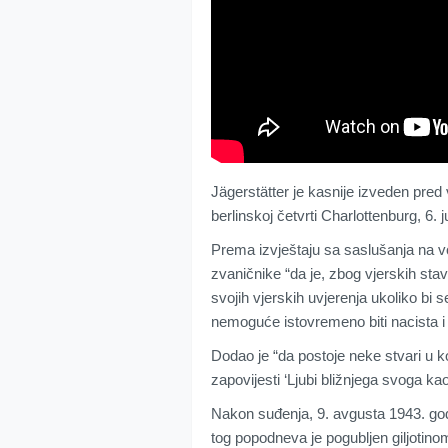
Jägerstätter je kasnije izveden pre
berlinskoj četvrti Charlottenburg, 6. 
Prema izvještaju sa saslušanja na vo
zvaničnike “da je, zbog vjerskih stavo
svojih vjerskih uvjerenja ukoliko bi s
nemoguće istovremeno biti nacista i 
Dodao je “da postoje neke stvari u 
zapovijesti ‘Ljubi bližnjega svoga ka
Nakon suđenja, 9. avgusta 1943. god
tog popodneva je pogubljen giljotino