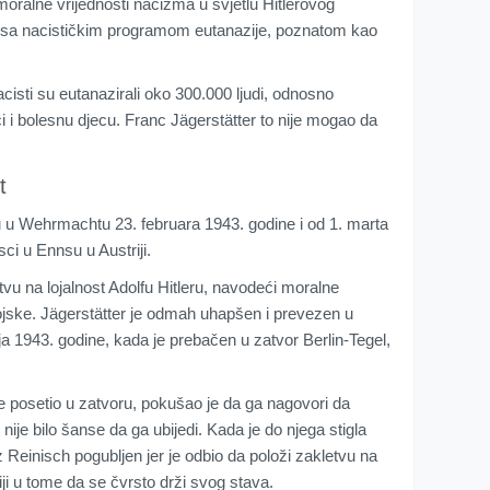
moralne vrijednosti nacizma u svjetlu Hitlerovog
ezi sa nacističkim programom eutanazije, poznatom kao
isti su eutanazirali oko 300.000 ljudi, odnosno
i i bolesnu djecu. Franc Jägerstätter to nije mogao da
t
 u Wehrmachtu 23. februara 1943. godine i od 1. marta
ci u Ennsu u Austriji.
tvu na lojalnost Adolfu Hitleru, navodeći moralne
ojske. Jägerstätter je odmah uhapšen i prevezen u
aja 1943. godine, kada je prebačen u zatvor Berlin-Tegel,
je posetio u zatvoru, pokušao je da ga nagovori da
 nije bilo šanse da ga ubijedi. Kada je do njega stigla
nz Reinisch pogubljen jer je odbio da položi zakletvu na
niji u tome da se čvrsto drži svog stava.