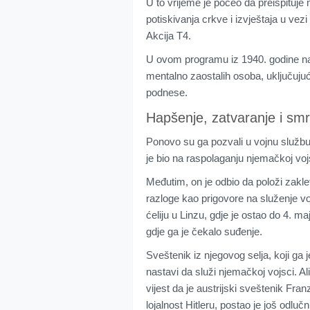
U to vrijeme je počeo da preispituje 
potiskivanja crkve i izvještaja u v
Akcija T4.
U ovom programu iz 1940. godine nac
mentalno zaostalih osoba, uključujuć
podnese.
Hapšenje, zatvaranje i smr
Ponovo su ga pozvali u vojnu službu
je bio na raspolaganju njemačkoj vojs
Međutim, on je odbio da položi zakle
razloge kao prigovore na služenje v
ćeliju u Linzu, gdje je ostao do 4. m
gdje ga je čekalo suđenje.
Sveštenik iz njegovog selja, koji ga 
nastavi da služi njemačkoj vojsci. Ali
vijest da je austrijski sveštenik Fra
lojalnost Hitleru, postao je još odluč