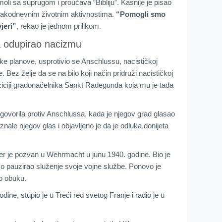
li sa suprugom i proučava “Bibliju”. Kasnije je pisao
 svakodnevnim životnim aktivnostima.
“Pomogli smo
jeri”
, rekao je jednom prilikom.
a odupirao nacizmu
čke planove, usprotivio se Anschlussu, nacističkoj
. Bez želje da se na bilo koji način pridruži nacističkoj
poziciji gradonačelnika Sankt Radegunda koja mu je tada
e govorila protiv Anschlussa, kada je njegov grad glasao
znale njegov glas i objavljeno je da je odluka donijeta
ter je pozvan u Wehrmacht u junu 1940. godine. Bio je
rzo pauzirao služenje svoje vojne službe. Ponovo je
io obuku.
e, stupio je u Treći red svetog Franje i radio je u