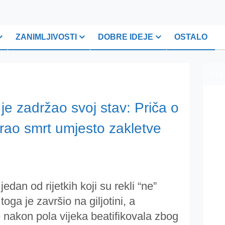
ZANIMLJIVOSTI
DOBRE IDEJE
OSTALO
PLI
i je zadržao svoj stav: Priča o
brao smrt umjesto zakletve
jedan od rijetkih koji su rekli “ne”
toga je završio na giljotini, a
e nakon pola vijeka beatifikovala zbog