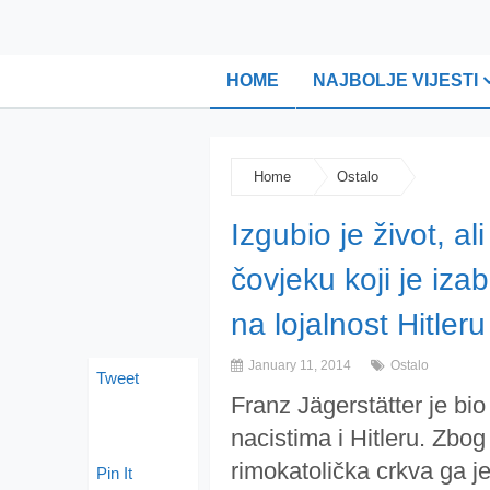
HOME
NAJBOLJE VIJESTI
Home
Ostalo
Izgubio je život, al
čovjeku koji je iza
na lojalnost Hitleru
January 11, 2014
Ostalo
Tweet
Franz Jägerstätter je bio 
nacistima i Hitleru. Zbog 
rimokatolička crkva ga j
Pin It