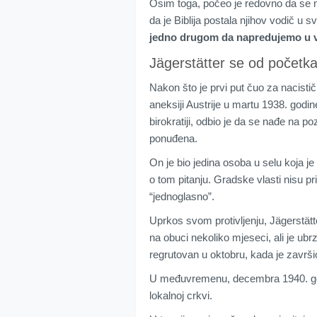
Osim toga, počeo je redovno da se mo
da je Biblija postala njihov vodič u
jedno drugom da napredujemo u v
Jägerstätter se od početk
Nakon što je prvi put čuo za nacisti
aneksiji Austrije u martu 1938. godine
birokratiji, odbio je da se nađe na 
ponuđena.
On je bio jedina osoba u selu koja j
o tom pitanju. Gradske vlasti nisu pri
“jednoglasno”.
Uprkos svom protivljenju, Jägerstät
na obuci nekoliko mjeseci, ali je ub
regrutovan u oktobru, kada je završ
U međuvremenu, decembra 1940. godin
lokalnoj crkvi.