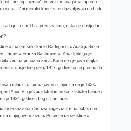
jalnost i pristupi njemačkim vojnim snagama, uporno
ka vjera i lični moralni kodeks ne dozvoljavaju da bude
 kada je ta smrt bila pred vratima, ostao je dosljedan.
er?
dine u malom selu Sankt Radegund, u Austriji. Bio je
er i farmera Franza Bachmeiera. Kao dijete ga je
 je bila veoma pobožna žena. Kada se njegova majka
rmera iz susjednog sela, 1917. godine, on je prešao da
tašan mladić, o čemu govori i činjenica da je 1933.
ard Auer. Bio je vođa lokalne motociklističke bande i
n je 1934. godine zbog ulične tuče.
enio se Franziskom Schwaninger, izuzetno pobožnom
nica u njegovom životu. Počeo je da se ističe u