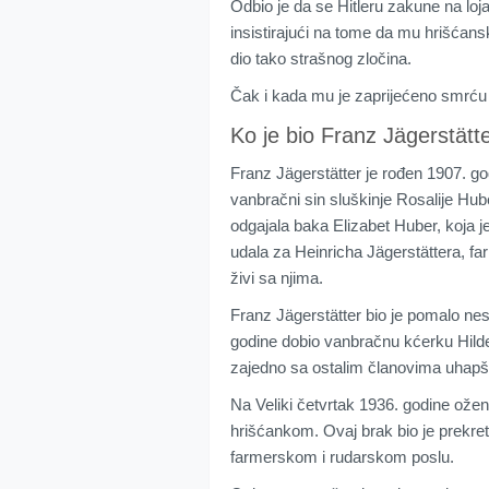
Odbio je da se Hitleru zakune na lo
insistirajući na tome da mu hrišćans
dio tako strašnog zločina.
Čak i kada mu je zaprijećeno smrću i
Ko je bio Franz Jägerstätt
Franz Jägerstätter je rođen 1907. go
vanbračni sin sluškinje Rosalije Hub
odgajala baka Elizabet Huber, koja
udala za Heinricha Jägerstättera, fa
živi sa njima.
Franz Jägerstätter bio je pomalo nes
godine dobio vanbračnu kćerku Hildeg
zajedno sa ostalim članovima uhapše
Na Veliki četvrtak 1936. godine ož
hrišćankom. Ovaj brak bio je prekret
farmerskom i rudarskom poslu.