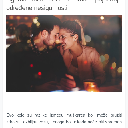
određene nesigurnosti
Evo koje su razlike između muškarca koji može pružiti
zdravu i ozbiljnu vezu, i onoga koji nikada neće biti spreman