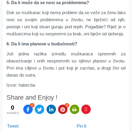
5. Da li može da se nosi sa problemima?
Dok se muškarac koji nema problem da se veže za ženu lako
nosi sa svojim problemima u životu, ne bježeći od njih,
postoje i oni koji stvari guraju pod tepih. Pogađate? Riječ je o
muškarcima koji su nespremni za brak, oni bježe od rješenja.
6. Da li ima planove u budućnosti?
Još jedna razlika između muškaraca spremnih za
obavezivanje i onih nespremnih su njihovi planovi u životu.
Prvi ima ciljeve u životu i put koji je zacrtao, a drugi živi od
danas do sutra.
Izvor: haber.ba
Share and Enjoy !
0
0
0
SHARES
Tweet
Pin It