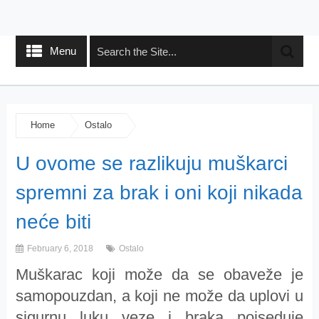
Menu
Home
Ostalo
U ovome se razlikuju muškarci
spremni za brak i oni koji nikada
neće biti
February 6, 2018
Ostalo
Muškarac koji može da se obaveže je
samopouzdan, a koji ne može da uplovi u
sigurnu luku veze i braka pojseduje