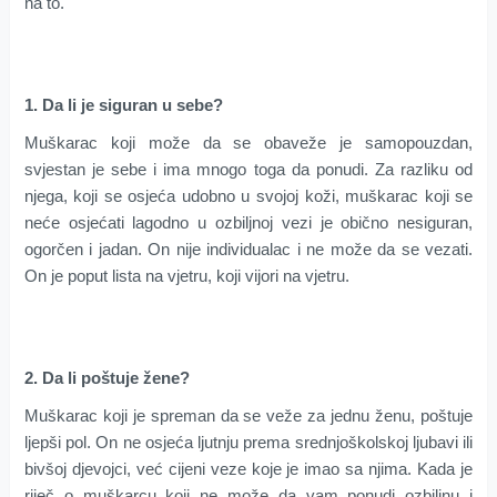
na to.
1. Da li je siguran u sebe?
Muškarac koji može da se obaveže je samopouzdan,
svjestan je sebe i ima mnogo toga da ponudi. Za razliku od
njega, koji se osjeća udobno u svojoj koži, muškarac koji se
neće osjećati lagodno u ozbiljnoj vezi je obično nesiguran,
ogorčen i jadan. On nije individualac i ne može da se vezati.
On je poput lista na vjetru, koji vijori na vjetru.
2. Da li poštuje žene?
Muškarac koji je spreman da se veže za jednu ženu, poštuje
ljepši pol. On ne osjeća ljutnju prema srednjoškolskoj ljubavi ili
bivšoj djevojci, već cijeni veze koje je imao sa njima. Kada je
riječ o muškarcu koji ne može da vam ponudi ozbiljnu i