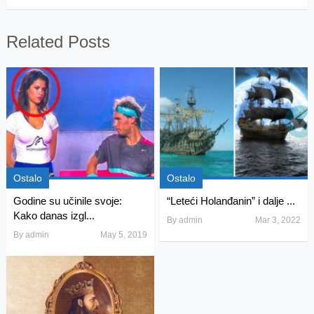
Related Posts
Ostalo
Ostalo
Godine su učinile svoje:
“Leteći Holanđanin” i dalje ...
Kako danas izgl...
By
admin
Mar 3, 2022
By
admin
May 5, 2019