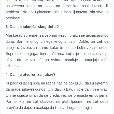
posvećenu vezu, on gleda na žene kao posjedovanje ili
problem. Na to uglavnom utiču loša ljubavna iskustva iz
prošlosti.
3. Da li je takmičarskog duha?
Muškarac spreman za ozbiljnu vezu i brak, nije takmičarskog
duha. Bar ne onog u negativnog smislu. Dakle, on želi da
uspije u životu, ali samo kako bi postao bolja verzije sebe.
Suprotno od njega, tipa muškarca koji nije za obavezivanje
uživa da se takmiči sa svima, osuđuje i umanjuje tuđu
vrijednost.
4. Da li je otvoren za ljubav?
Pripadnici jačeg pola na razne načine pokazuju da su spremni
da grade ljubavni odnos. Oni daju ljubav, i vole da im se vrati.
On ne osjeća strah da se preda, već se prepušta emocijama.
Partner koji ne želi obavezu se plaši ljubavi, i ne želi sebe
previše da daje, a očekuje da ljubav dobija od drugih.