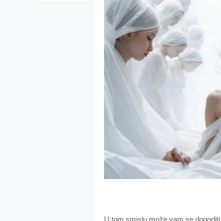
U tom smislu može vam se dogoditi