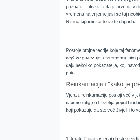
poznatu ili blisku, a da je prvi put vi
vremena na vrijeme javi se taj neob
Nismo sigurni zašto se to događa.
Postoje brojne teorije koje taj fenom
d
éjà vu
povezuje s paranormalnim po
daju nekoliko pokazatelja, koji navodn
puta.
Reinkarnacija i “kako je pr
Vjera u reinkarnaciju postoji već vij
istočne religije i filozofije poput h
koji pokazuju da ste već živjeli i to 
1.
Imate čudan osjećaj da ste negdje b