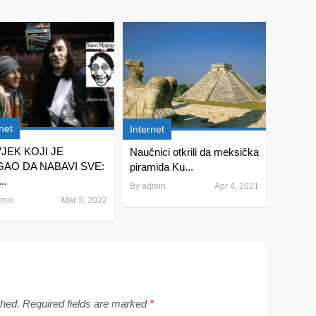
net
Internet
JEK KOJI JE
Naučnici otkrili da meksička
AO DA NABAVI SVE:
piramida Ku...
..
By
admin
Apr 4, 2021
min
Mar 3, 2022
shed.
Required fields are marked
*