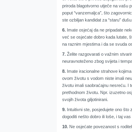
priroda blagotvorno utječe na vašu ps
poput “vanzemaljca”, što zagovornic
ste ozbiljan kandidat za “staru” dušu
6.
Imate osjećaj da ne pripadate nek
već se osjećate dobro kada lutate, št
na raznim mjestima i da se svuda o
7.
Želite razgovarati o važnim stvarim
neuravnoteženo zbog svijeta i tempa 
8.
Imate iracionalne strahove kojima n
ovom životu s vodom niste imali neu
životu imali saobraćajnu nesreću. I 
prethodnom životu. Npr. izuzetno osje
svojih života giljotinirani.
9.
Intuitivni ste, posjedujete ono što
dogoditi nešto dobro ili loše, i taj va
10.
Ne osjećate povezanost s roditel