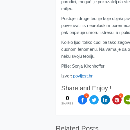
porodici, mogući je pokazatelj da s
miljeu.
Postoje i druge teorije koje objašnja
povezivati i s neurološkim poremeća
pak pripisuje umoru i stresu, a i pot
Koliko ljudi toliko ćudi pa tako zagovo
čudnom fenomenu. Na vama je da odluči
neku svoju teoriju.
Piše: Sonja Kirchhoffer
Izvor:
povijest.hr
Share and Enjoy !
0
0
0
SHARES
Related Posts