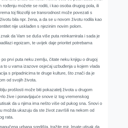
rođenju možete se roditi, i kao osoba drugog pola, ili
Prema toj filozofiji se transrodnost može povezati s
votu bila npr. žena, a da se u novom životu rodila kao
ntitet nije usklađen s njezinim novim polom.
i znak da Vam se duša više puta reinkarnirala i sada je
adilazi egoizam, te uvijek daje prioritet potrebama
e po prvi puta neku zemlju, čitate neku knjigu o drugoj
j, a to u vama izazove osjećaj uzbuđenja u kojem vlada
cija s pripadnicima te druge kulture, što znači da je
nom od svojih života.
u prošlosti može biti pokazatelj života u drugom
lo žive i ponavljajuće snove iz tog vremenskog
i utisak da u njima ima nešto više od pukog sna. Snovi o
 možda ukazuju da ste život završili na nekom od
g rata.
renapučena urbana središta, tražite mir. Imate utisak da