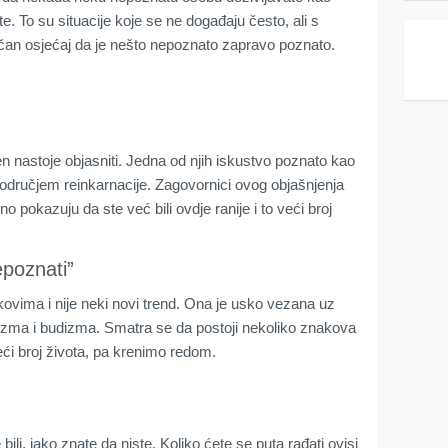
dite. To su situacije koje se ne događaju često, ali s
ičan osjećaj da je nešto nepoznato zapravo poznato.
en nastoje objasniti. Jedna od njih iskustvo poznato kao
dručjem reinkarnacije. Zagovornici ovog objašnjenja
o pokazuju da ste već bili ovdje ranije i to veći broj
epoznati”
ekovima i nije neki novi trend. Ona je usko vezana uz
induizma i budizma. Smatra se da postoji nekoliko znakova
veći broj života, pa krenimo redom.
ili, iako znate da niste. Koliko ćete se puta rađati ovisi