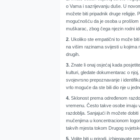
o Vama i sazrijevanju duše. U novom 
možete biti pripadnik druge religije. 
mogućnošću da je osoba u prošlom ži
muškarac, zbog čega njezin rodni ide
2
. Ukoliko ste empatični to može bit
na višim razinama svijesti u kojima n
drugih.
3.
Znate li onaj osjećaj kada posjetit
kulturi, gledate dokumentarac o njo
svojevrsno prepoznavanje i identifika
vrlo moguće da ste bili dio nje u jed
4.
Sklonost prema određenom razdoblj
vremenu. Često takve osobe imaju vr
razdoblja. Sanjajući ih možete dobit
mučenjima u koncentracionom logoru
takvih mjesta tokom Drugog svjetsko
5.
Volite biti u prirodi, izbjegavate p