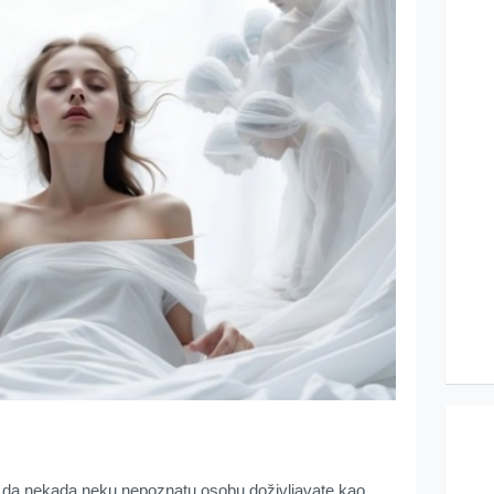
 da nekada neku nepoznatu osobu doživljavate kao