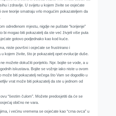
ihu i zdravlje. U svijetu u kojem živite se osjećate
i ove teorije smatraju vrlo mogućim pokazateljem da
.
om određenom mjestu, nigdje ne puštate “korijenje”
o bi mogao biti pokazatelj da ste već živjeli više puta
sjećate gotovo podjednako kao kod kuće.
a, niste površni i osjećate se frustrirano i
u kojem živite, što je pokazatelj opet evolucije duše.
e možete dokučiti porijeklo. Npr. bojite se vode, a u
godnih iskustava. Bojite se vožnje iako niste u ovom
to može biti pokazatelj nečega što Vam se dogodilo u
tljiv vrat može biti pokazatelj da ste u jednom od
 zovu “šestim čulom”. Možete predosjetiti da će se
s osjećaj obično ne vara.
jima, i većinu vremena se osjećate kao “crna ovca” u