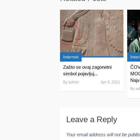
Internet
Inter
Zašto se ovaj zagonetni
ČOV
simbol pojavljuj...
MOG
Najv.
By
admin
Apr 4, 2021
By
ad
Leave a Reply
Your email address will not be publi