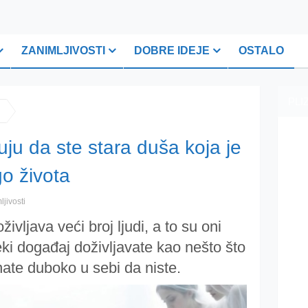
ZANIMLJIVOSTI
DOBRE IDEJE
OSTALO
PLI
uju da ste stara duša koja je
o života
ljivosti
ivljava veći broj ljudi, a to su oni
eki događaj doživljavate kao nešto što
znate duboko u sebi da niste.