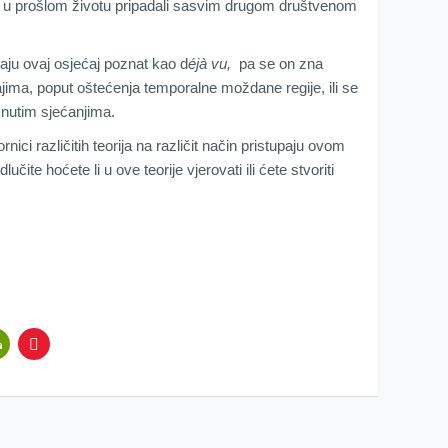
te u prošlom životu pripadali sasvim drugom društvenom
vaju ovaj osjećaj poznat kao d
éjà vu,
pa se on zna
jima, poput oštećenja temporalne moždane regije, ili se
isnutim sjećanjima.
rnici različitih teorija na različit način pristupaju ovom
te hoćete li u ove teorije vjerovati ili ćete stvoriti