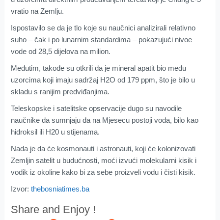
vratio na Zemlju.
Ispostavilo se da je tlo koje su naučnici analizirali relativno
suho – čak i po lunarnim standardima – pokazujući nivoe
vode od 28,5 dijelova na milion.
Međutim, takođe su otkrili da je mineral apatit bio među
uzorcima koji imaju sadržaj H2O od 179 ppm, što je bilo u
skladu s ranijim predviđanjima.
Teleskopske i satelitske opservacije dugo su navodile
naučnike da sumnjaju da na Mjesecu postoji voda, bilo kao
hidroksil ili H20 u stijenama.
Nada je da će kosmonauti i astronauti, koji će kolonizovati
Zemljin satelit u budućnosti, moći izvući molekularni kisik i
vodik iz okoline kako bi za sebe proizveli vodu i čisti kisik.
Izvor:
thebosniatimes.ba
Share and Enjoy !