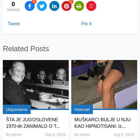
0
0
0
SHARES
Tweet
Pin It
Related Posts
Uspomene
Internet
ŠTA JE JUGOSLOVENE
MUŠKARCI BULJE U NJU
1970-tih ZANIMALO O T...
KAO HIPNOTISANI: Iz...
By
admin
Sep 9, 2019
By
admin
Aug 8, 2019