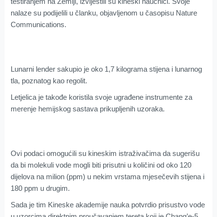
testiranjem na Zemlji, izvijestili su kineski naučnici. Svoje
nalaze su podijelili u članku, objavljenom u časopisu Nature
Communications.
Lunarni lender sakupio je oko 1,7 kilograma stijena i lunarnog
tla, poznatog kao regolit.
Letjelica je takođe koristila svoje ugrađene instrumente za
merenje hemijskog sastava prikupljenih uzoraka.
Ovi podaci omogućili su kineskim istraživačima da sugerišu
da bi molekuli vode mogli biti prisutni u količini od oko 120
dijelova na milion (ppm) u nekim vrstama mjesečevih stijena i
180 ppm u drugim.
Sada je tim Kineske akademije nauka potvrdio prisustvo vode
u uzorcima direktnim proučavanjem tereta koji je Chang’e-5