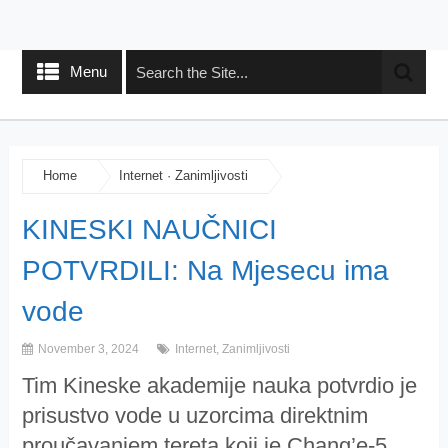
Menu
Home
Internet
·
Zanimljivosti
KINESKI NAUČNICI
POTVRDILI: Na Mjesecu ima
vode
November 3, 2024
Internet
,
Zanimljivosti
Tim Kineske akademije nauka potvrdio je
prisustvo vode u uzorcima direktnim
proučavanjem tereta koji je Chang’e-5