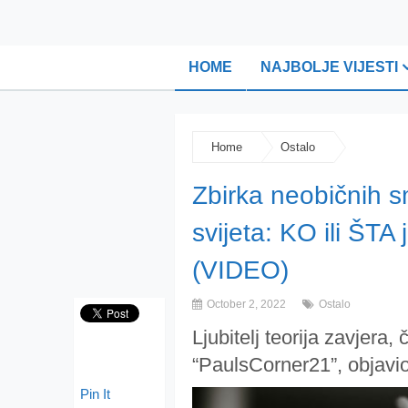
HOME
NAJBOLJE VIJESTI
Home
Ostalo
Zbirka neobičnih smr
svijeta: KO ili ŠTA
(VIDEO)
October 2, 2022
Ostalo
Ljubitelj teorija zavjera,
“PaulsCorner21”, objavio
Pin It