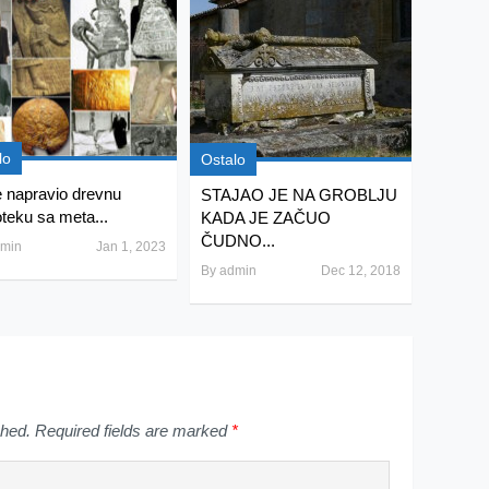
lo
Ostalo
e napravio drevnu
STAJAO JE NA GROBLJU
oteku sa meta...
KADA JE ZAČUO
ČUDNO...
min
Jan 1, 2023
By
admin
Dec 12, 2018
shed.
Required fields are marked
*