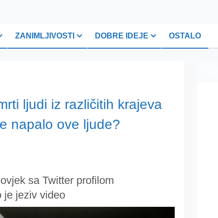
ZANIMLJIVOSTI
DOBRE IDEJE
OSTALO
PLI
ti ljudi iz različitih krajeva
 je napalo ove ljude?
 čovjek sa Twitter profilom
 je jeziv video