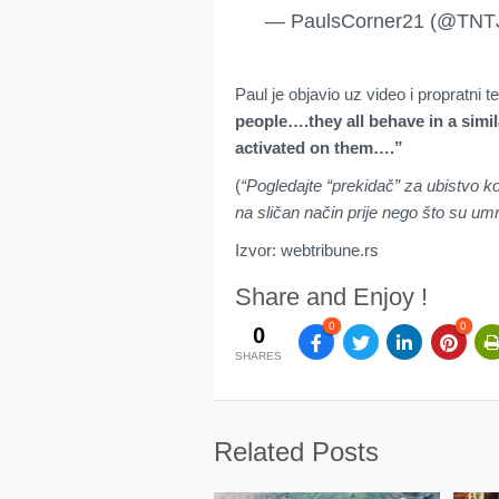
— PaulsCorner21 (@TNT
Paul je objavio uz video i propratni t
people….they all behave in a simil
activated on them….”
(
“Pogledajte “prekidač” za ubistvo k
na sličan način prije nego što su umr
Izvor: webtribune.rs
Share and Enjoy !
0
0
0
SHARES
Related Posts