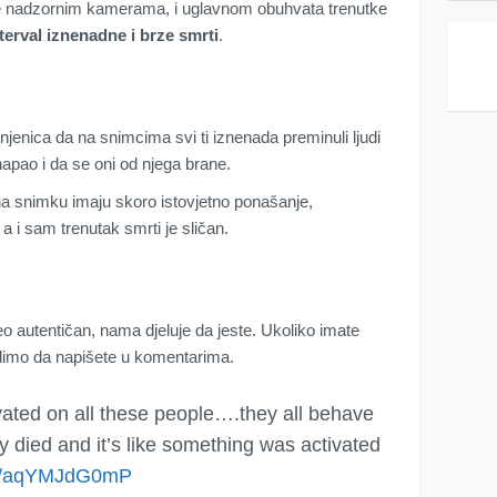
 je nadzornim kamerama, i uglavnom obuhvata trenutke
terval iznenadne i brze smrti
.
njenica da na snimcima svi ti iznenada preminuli ljudi
 napao i da se oni od njega brane.
i na snimku imaju skoro istovjetno ponašanje,
 i sam trenutak smrti je sličan.
o autentičan, nama djeluje da jeste. Ukoliko imate
imo da napišete u komentarima.
tivated on all these people….they all behave
ey died and it’s like something was activated
com/aqYMJdG0mP