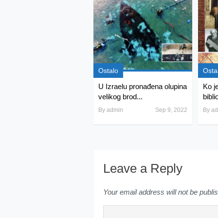
Ostalo
Osta
U Izraelu pronađena olupina
Ko j
velikog brod...
bibli
By
admin
Sep 9, 2022
By
ad
Leave a Reply
Your email address will not be publi