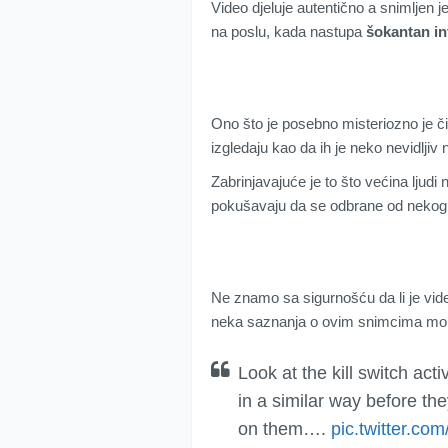
Video djeluje autentično a snimljen
na poslu, kada nastupa
šokantan in
Ono što je posebno misteriozno je či
izgledaju kao da ih je neko nevidljiv
Zabrinjavajuće je to što većina ljud
pokušavaju da se odbrane od nekog a
Ne znamo sa sigurnošću da li je vide
neka saznanja o ovim snimcima mol
Look at the kill switch ac
in a similar way before th
on them….
pic.twitter.