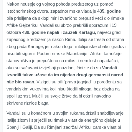
Nakon neuspjelog vojnog pohoda preduzetog uz pomoć
istočnorimskog dvora, zapadnorimska vlada je
435. godine
bila prisiljena da sklopi mir i zvanično prepusti veći dio rimske
Afrike Gejzeriku. Vandali su ubrzo prekršili sporazum i 19.
oktobra
439. godine napali i zauzeli Kartagu,
najveći grad
zapadnog Sredozemlja nakon Rima. Italija se tresla od straha
zbog pada Kartage, jer nakon toga ni italijanske obale i gradovi
nisu bili sigurni. Padom rimske Mauritanije i Afrike, tamošnje
stanovništvo je prepušteno na milost i nemilost napadača i,
ako su sačuvani izvještaji pouzdani, čini se da su
Vandali
izvodili takve užase da im nijedan drugi germanski narod
nije bio ravan.
Vizigoti su bili “prava jagnjad” u poređenju sa
vandalskim vukovima koji nisu štedili nikoga, bez obzira na
spol i uzrast. Mučili su svoje žrtve da bi otkrili navodno
skrivene riznice blaga.
Vandali su u konačnom u svojim rukama držali snabdijevanje
Italije žitom i spriječili su rimsku vlast da energično djeluje u
Španiji i Galiji. Da su Rimljani zadržali Afriku, carska vlast bi