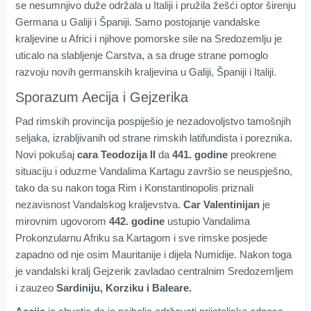
se nesumnjivo duže održala u Italiji i pružila žešći optor širenju
Germana u Galiji i Španiji. Samo postojanje vandalske
kraljevine u Africi i njihove pomorske sile na Sredozemlju je
uticalo na slabljenje Carstva, a sa druge strane pomoglo
razvoju novih germanskih kraljevina u Galiji, Španiji i Italiji.
Sporazum Aecija i Gejzerika
Pad rimskih provincija pospiješio je nezadovoljstvo tamošnjih
seljaka, izrabljivanih od strane rimskih latifundista i poreznika.
Novi pokušaj
cara Teodozija II
da
441. godine
preokrene
situaciju i oduzme Vandalima Kartagu završio se neuspješno,
tako da su nakon toga Rim i Konstantinopolis priznali
nezavisnost Vandalskog kraljevstva.
Car Valentinijan
je
mirovnim ugovorom
442. godine
ustupio Vandalima
Prokonzularnu Afriku sa Kartagom i sve rimske posjede
zapadno od nje osim Mauritanije i dijela Numidije. Nakon toga
je vandalski kralj Gejzerik zavladao centralnim Sredozemljem
i zauzeo
Sardiniju, Korziku i Baleare.