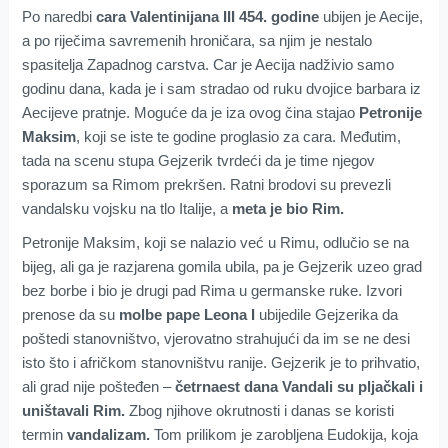
Po naredbi
cara Valentinijana III 454. godine
ubijen je Aecije,
a po riječima savremenih hroničara, sa njim je nestalo
spasitelja Zapadnog carstva. Car je Aecija nadživio samo
godinu dana, kada je i sam stradao od ruku dvojice barbara iz
Aecijeve pratnje. Moguće da je iza ovog čina stajao
Petronije
Maksim
, koji se iste te godine proglasio za cara. Međutim,
tada na scenu stupa Gejzerik tvrdeći da je time njegov
sporazum sa Rimom prekršen. Ratni brodovi su prevezli
vandalsku vojsku na tlo Italije, a
meta je bio Rim.
Petronije Maksim, koji se nalazio već u Rimu, odlučio se na
bijeg, ali ga je razjarena gomila ubila, pa je Gejzerik uzeo grad
bez borbe i bio je drugi pad Rima u germanske ruke. Izvori
prenose da su
molbe pape Leona I
ubijedile Gejzerika da
poštedi stanovništvo, vjerovatno strahujući da im se ne desi
isto što i afričkom stanovništvu ranije. Gejzerik je to prihvatio,
ali grad nije pošteđen –
četrnaest dana Vandali su pljačkali i
uništavali Rim.
Zbog njihove okrutnosti i danas se koristi
termin
vandalizam.
Tom prilikom je zarobljena Eudokija, koja