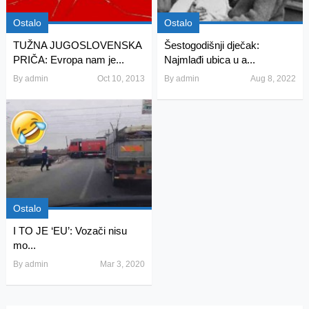
Ostalo
Ostalo
TUŽNA JUGOSLOVENSKA
Šestogodišnji dječak:
PRIČA: Evropa nam je...
Najmlađi ubica u a...
By
admin
Oct 10, 2013
By
admin
Aug 8, 2022
Ostalo
I TO JE ‘EU’: Vozači nisu
mo...
By
admin
Mar 3, 2020