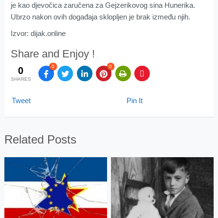
je kao djevočica zaručena za Gejzerikovog sina Hunerika.
Ubrzo nakon ovih događaja sklopljen je brak između njih.
Izvor: dijak.online
Share and Enjoy !
0
0
0
SHARES
Tweet
Pin It
Related Posts