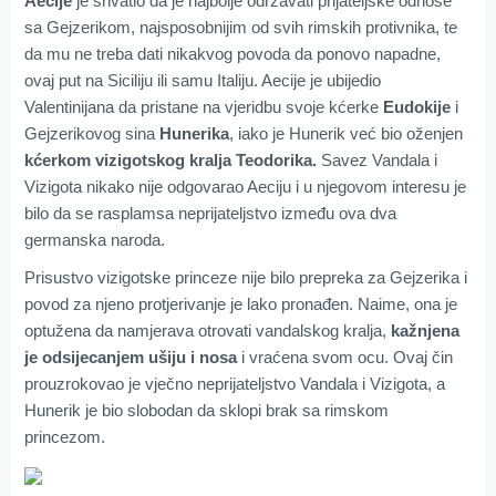
Aecije
je shvatio da je najbolje održavati prijateljske odnose
sa Gejzerikom, najsposobnijim od svih rimskih protivnika, te
da mu ne treba dati nikakvog povoda da ponovo napadne,
ovaj put na Siciliju ili samu Italiju. Aecije je ubijedio
Valentinijana da pristane na vjeridbu svoje kćerke
Eudokije
i
Gejzerikovog sina
Hunerika
, iako je Hunerik već bio oženjen
kćerkom vizigotskog kralja Teodorika.
Savez Vandala i
Vizigota nikako nije odgovarao Aeciju i u njegovom interesu je
bilo da se rasplamsa neprijateljstvo između ova dva
germanska naroda.
Prisustvo vizigotske princeze nije bilo prepreka za Gejzerika i
povod za njeno protjerivanje je lako pronađen. Naime, ona je
optužena da namjerava otrovati vandalskog kralja,
kažnjena
je odsijecanjem ušiju i nosa
i vraćena svom ocu. Ovaj čin
prouzrokovao je vječno neprijateljstvo Vandala i Vizigota, a
Hunerik je bio slobodan da sklopi brak sa rimskom
princezom.