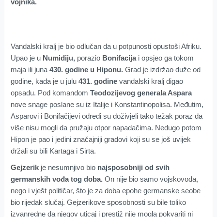
vojnika.
Vandalski kralj je bio odlučan da u potpunosti opustoši Afriku.
Upao je u
Numidiju,
porazio
Bonifacija
i opsjeo ga tokom
maja ili juna
430. godine u Hiponu.
Grad je izdržao duže od
godine, kada je u julu
431. godine
vandalski kralj digao
opsadu. Pod komandom
Teodozijevog generala Aspara
nove snage poslane su iz Italije i Konstantinopolisa. Međutim,
Asparovi i Bonifačijevi odredi su doživjeli tako težak poraz da
više nisu mogli da pružaju otpor napadačima. Nedugo potom
Hipon je pao i jedini značajniji gradovi koji su se još uvijek
držali su bili Kartaga i Sirta.
Gejzerik
je nesumnjivo bio
najsposobniji od svih
germanskih vođa tog doba.
On nije bio samo vojskovođa,
nego i vješt političar, što je za doba epohe germanske seobe
bio rijedak slučaj. Gejzerikove sposobnosti su bile toliko
izvanredne da njegov uticaj i prestiž nije mogla pokvariti ni