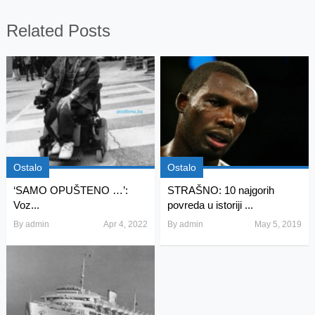
Related Posts
Ostalo
Ostalo
‘SAMO OPUŠTENO …’:
STRAŠNO: 10 najgorih
Voz...
povreda u istoriji ...
By
admin
Apr 4, 2022
By
admin
May 5, 2019