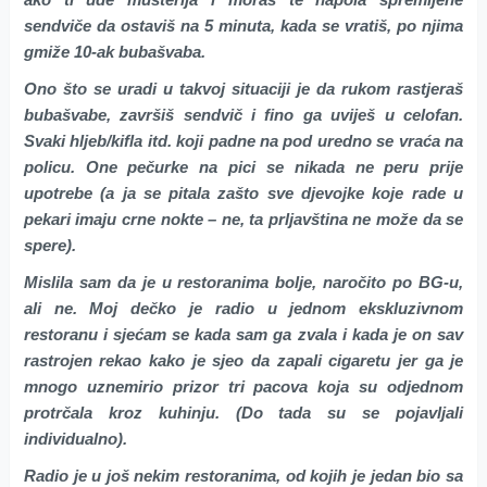
sendviče da ostaviš na 5 minuta, kada se vratiš, po njima
gmiže 10-ak bubašvaba.
Ono što se uradi u takvoj situaciji je da rukom rastjeraš
bubašvabe, završiš sendvič i fino ga uviješ u celofan.
Svaki hljeb/kifla itd. koji padne na pod uredno se vraća na
policu. One pečurke na pici se nikada ne peru prije
upotrebe (a ja se pitala zašto sve djevojke koje rade u
pekari imaju crne nokte – ne, ta prljavština ne može da se
spere).
Mislila sam da je u restoranima bolje, naročito po BG-u,
ali ne. Moj dečko je radio u jednom ekskluzivnom
restoranu i sjećam se kada sam ga zvala i kada je on sav
rastrojen rekao kako je sjeo da zapali cigaretu jer ga je
mnogo uznemirio prizor tri pacova koja su odjednom
protrčala kroz kuhinju. (Do tada su se pojavljali
individualno).
Radio je u još nekim restoranima, od kojih je jedan bio sa