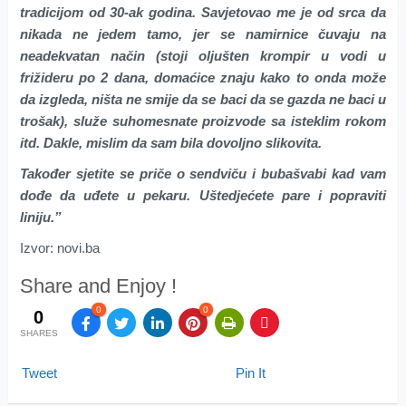
tradicijom od 30-ak godina. Savjetovao me je od srca da
nikada ne jedem tamo, jer se namirnice čuvaju na
neadekvatan način (stoji oljušten krompir u vodi u
frižideru po 2 dana, domaćice znaju kako to onda može
da izgleda, ništa ne smije da se baci da se gazda ne baci u
trošak), služe suhomesnate proizvode sa isteklim rokom
itd. Dakle, mislim da sam bila dovoljno slikovita.
Također sjetite se priče o sendviču i bubašvabi kad vam
dođe da uđete u pekaru. Uštedjećete pare i popraviti
liniju.”
Izvor: novi.ba
Share and Enjoy !
0
0
0
SHARES
Tweet
Pin It