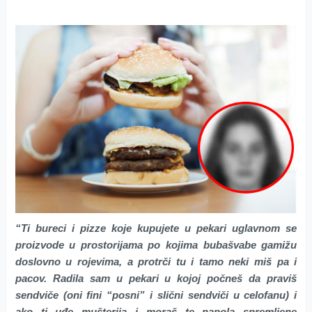
“Ti bureci i pizze koje kupujete u pekari uglavnom se
proizvode u prostorijama po kojima bubašvabe gamižu
doslovno u rojevima, a protrči tu i tamo neki miš pa i
pacov. Radila sam u pekari u kojoj počneš da praviš
sendviče (oni fini “posni” i slični sendviči u celofanu) i
ako ti uđe mušterija i moraš te napola spremljene