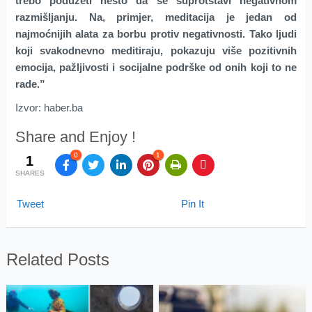
trebo poduzeti nešto da se suprotstavi negativnom
razmišljanju. Na, primjer, meditacija je jedan od
najmoćnijih alata za borbu protiv negativnosti. Tako ljudi
koji svakodnevno meditiraju, pokazuju više pozitivnih
emocija, pažljivosti i socijalne podrške od onih koji to ne
rade.”
Izvor: haber.ba
Share and Enjoy !
0
1
1
SHARES
Tweet
Pin It
Related Posts