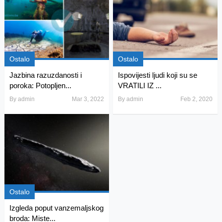
Ostalo
Ostalo
Jazbina razuzdanosti i
Ispovijesti ljudi koji su se
poroka: Potopljen...
VRATILI IZ ...
By
admin
Mar 3, 2022
By
admin
Feb 2, 2020
Ostalo
Izgleda poput vanzemaljskog
broda: Miste...