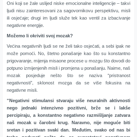
Oni koji se žale uslijed niske emocionalne inteligencije – takvi
ljudi nisu zainteresovani za sagovornikovu perspektivu, misli
ili osjećaje; drugi im ljudi služe tek kao ventil za izbacivanje
negativne energije.
Možemo li okriviti svoj mozak?
Većina negativnih ljudi se ne želi tako osjećati, a sebi ipak ne
može pomoći. No, štetno ponašanje kao što su konstantno
prigovaranje, mijenja misaone procese u mozgu što dovodi do
potpuno izmijenjenih misli i promjena u ponašanju. Naime, naš
mozak posjeduje nešto što se naziva “pristranost
negativnosti”, sklonost mozga da se više fokusira na
negativne misli.
“Negativni stimulansi stvaraju više neuralnih aktivnosti
nego jednaki intenzivno pozitivni, brže se i lakše
percipiraju, a konstantno negativno razmišljanje zatvara
naš mozak u čarobni krug. Naravno, nije moguće biti
sretan i pozitivan svaki dan. Međutim, svako od nas bi