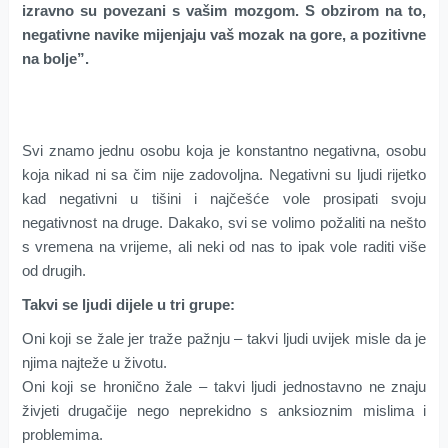
izravno su povezani s vašim mozgom. S obzirom na to,
negativne navike mijenjaju vaš mozak na gore, a pozitivne
na bolje”.
Svi znamo jednu osobu koja je konstantno negativna, osobu
koja nikad ni sa čim nije zadovoljna. Negativni su ljudi rijetko
kad negativni u tišini i najčešće vole prosipati svoju
negativnost na druge. Dakako, svi se volimo požaliti na nešto
s vremena na vrijeme, ali neki od nas to ipak vole raditi više
od drugih.
Takvi se ljudi dijele u tri grupe:
Oni koji se žale jer traže pažnju – takvi ljudi uvijek misle da je
njima najteže u životu.
Oni koji se hronično žale – takvi ljudi jednostavno ne znaju
živjeti drugačije nego neprekidno s anksioznim mislima i
problemima.