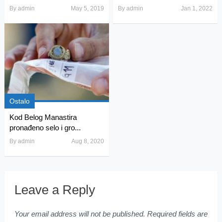
By
admin
May 5, 2019
By
admin
Jan 1, 2022
Ostalo
Kod Belog Manastira
pronađeno selo i gro...
By
admin
Aug 8, 2020
Leave a Reply
Your email address will not be published.
Required fields are