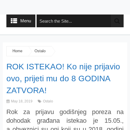
Menu
Home
Ostalo
ROK ISTEKAO! Ko nije prijavio
ovo, prijeti mu do 8 GODINA
ZATVORA!
May 18, 2019
Ostalo
Rok za prijavu godišnjeg poreza na
dohodak građana istekao je 15.05.,
a obveznici su oni koji su u 2018. godini