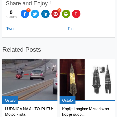
Share and Enjoy !
0
0
0
SHARES
Tweet
Pin It
Related Posts
Ostalo
Ostalo
LUDNICA NA AUTO-PUTU:
Koplje Longina: Misteriozno
Motociklista ̵...
koplje sudbi...