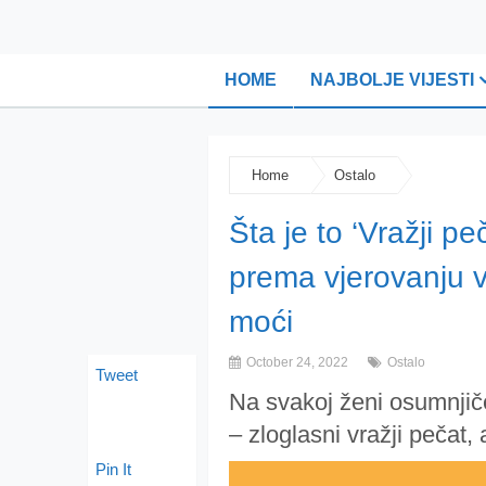
HOME
NAJBOLJE VIJESTI
Home
Ostalo
Šta je to ‘Vražji p
prema vjerovanju 
moći
October 24, 2022
Ostalo
Tweet
Na svakoj ženi osumnjičen
– zloglasni vražji pečat
Pin It