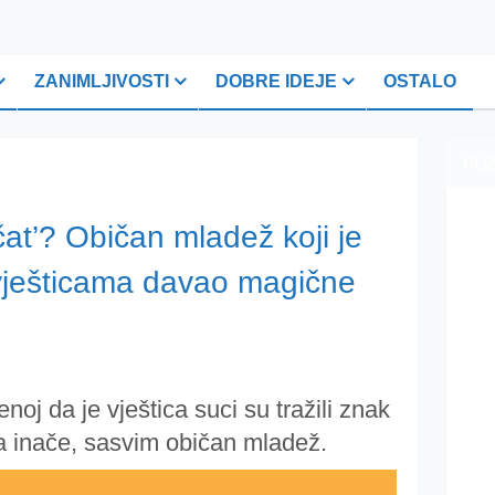
ZANIMLJIVOSTI
DOBRE IDEJE
OSTALO
PLI
ečat’? Običan mladež koji je
vješticama davao magične
oj da je vještica suci su tražili znak
, a inače, sasvim običan mladež.