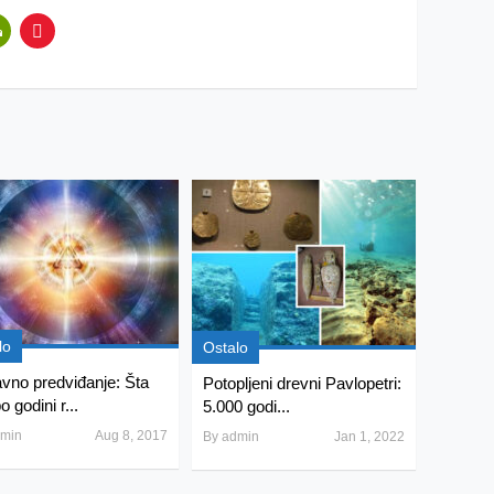
lo
Ostalo
vno predviđanje: Šta
Potopljeni drevni Pavlopetri:
o godini r...
5.000 godi...
min
Aug 8, 2017
By
admin
Jan 1, 2022