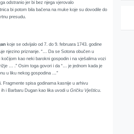
ga odstranio jer bi bez njega vjerovalo
etnica bi potom bila bačena na muke koje su dovodile do
mrtnu presudu.
gan
koje se odvijalo od 7. do 9. februara 1743. godine
je njezino priznanje. “… Da se Sotona obučen u
 i kočijom kao neki barokni gospodin i na vješalima vozi
ižje … .” Osim toga govori i da “… je jednom kada je
onu u liku nekog gospodina …”
i. Fragmente spisa godinama kasnije u arhivu
ta ih i Barbaru Dugan kao lika uvodi u
Gričku Vješticu
.