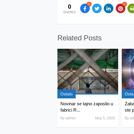
0
0
0
SHARES
Related Posts
Ostalo
Osta
Novinar se tajno zaposlio u
Zaba
fabrici R...
ste p
By
admin
May 5, 2020
By
ad