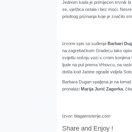
Jednom kada je primijećen krvnik bi 
se, vještica ostala i bez moći. Nesr
prisilnog priznanja koje je značilo s
Izvorni spis sa suđenja
Barbari Du
na zagrebačkom Gradecu tako opisu
svijetlu nošnju vozi s crnim konjima
ljude na put prema Vrhovcu, na raskr
došla kod Janine ograde vidjela Sot
Barbara Dugan spaljena je na lomač
pronalazi
Marija Jurić Zagorka
, či
Izvor: blagamisterije.com
Share and Enjoy !