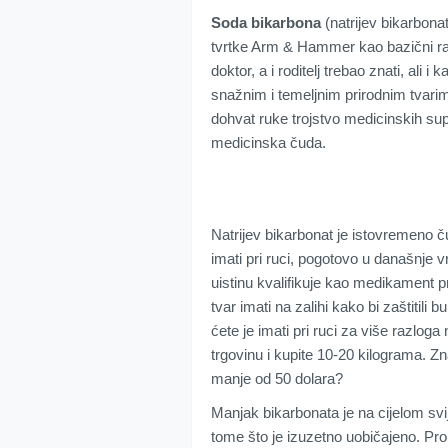
Soda bikarbona
(natrijev bikarbona
tvrtke Arm & Hammer kao bazični rad
doktor, a i roditelj trebao znati, ali 
snažnim i temeljnim prirodnim tvarim
dohvat ruke trojstvo medicinskih s
medicinska čuda.
Natrijev bikarbonat je istovremeno čudes
imati pri ruci, pogotovo u današnje 
uistinu kvalifikuje kao medikament pr
tvar imati na zalihi kako bi zaštitili 
ćete je imati pri ruci za više razlog
trgovinu i kupite 10-20 kilograma. Z
manje od 50 dolara?
Manjak bikarbonata je na cijelom svi
tome što je izuzetno uobičajeno. Pro