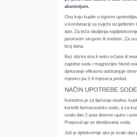
aluminijum.
Onu koju kupite u trgovini upotreblja
u kombinaciji sa svježe iscijeđenim
dan. Za teža oboljenja najdjelotvorn
javorovim sirupom ili medom. Za ova
broj dana.
Bez obzira ima li neko srčana ili neur
zajedno sodu i magnezijev hlorid os
djelovanje efikasno odstranjuje otrove 
mjeseci pa 2-4 mjeseca prekid.
NAČIN UPOTREBE SODE
Koristimo je za liječenje /oralno, kup
koristiti farmaceutsku sodu, a za kuć
svaki dan 2 puta dnevno ujutro i u
Preporučuje se destilovana voda.
Još je djelotvornije ako je svaki dan