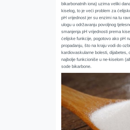
bikarbonatnih iona) uzima veliki danak
kiselog, to je veći problem za ćelijsk
pH vrijednost jer su enzimi na tu ra
ulogu u održavanju povoljnog tjeles
smanjenja pH vrijednosti prema kise
ćelijske funkcije, pogotovo ako pH na
propadanju, što na kraju vodi do ozb
kardiovaskularne bolesti, dijabetes, 
najbolje funkcioniše u ne-kiselom (al
sode bikarbone.