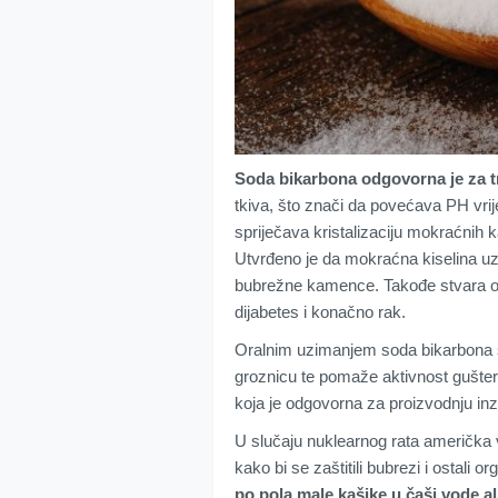
Soda bikarbona odgovorna je za t
tkiva, što znači da povećava PH vri
spriječava kristalizaciju mokraćnih k
Utvrđeno je da mokraćna kiselina uzr
bubrežne kamence. Takođe stvara otro
dijabetes i konačno rak.
Oralnim uzimanjem soda bikarbona sp
groznicu te pomaže aktivnost gušter
koja je odgovorna za proizvodnju inz
U slučaju nuklearnog rata američka 
kako bi se zaštitili bubrezi i ostali o
po pola male kašike u čaši vode a