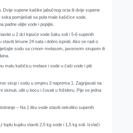
n. Dvije supene kašike jabučnog octa ili dvije supene
 soka pomiješati sa pola male kašičice sode.
a padne ulijte vode i popijte.
tavite u 2 dcl kipuće vode šaku soli i 5-6 supenih
staviti limune 24 sata i dobro isprati. Ako se radi o
iješajte sodu sa crnom melasom, javorovim sirupom ili
dana.
malu kašičicu melase i sode u čaši vode i piti
 sirup i sodu u omjeru 3 naprema 1. Zagrijavati na
i skinuti, uliti u bocu i čuvati u frižideru. Pije se jedna
stiranje – Na 1 litru vode staviti nekoliko supenih
oplu kupku staviti 2,5 kg sode i 1,5 kg soli. Izvlači