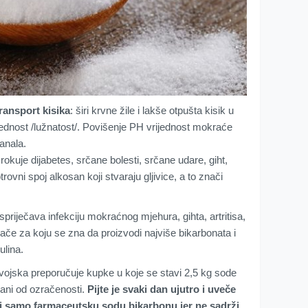
ransport kisika
: širi krvne žile i lakše otpušta kisik u
jednost /lužnatost/. Povišenje PH vrijednost mokraće
anala.
okuje dijabetes, srčane bolesti, srčane udare, giht,
vni spoj alkosan koji stvaraju gljivice, a to znači
riječava infekciju mokraćnog mjehura, gihta, artritisa,
ače za koju se zna da proizvodi najviše bikarbonata i
ulina.
vojska preporučuje kupke u koje se stavi 2,5 kg sode
rgani od ozračenosti.
Pijte je svaki dan ujutro i uveče
li samo
farmaceutsku sodu bikarbonu jer ne sadrži