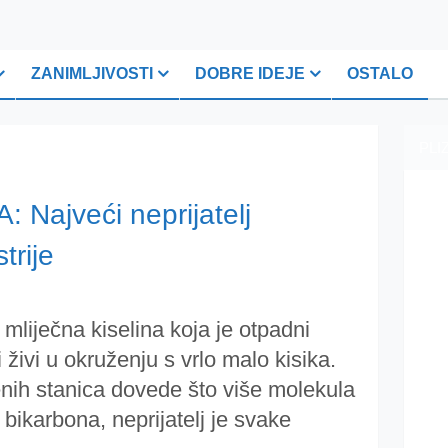
ZANIMLJIVOSTI
DOBRE IDEJE
OSTALO
PLI
Najveći neprijatelj
trije
mliječna kiselina koja je otpadni
 i živi u okruženju s vrlo malo kisika.
nih stanica dovede što više molekula
bikarbona, neprijatelj je svake