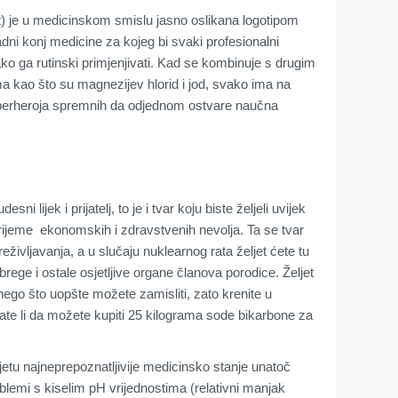
t) je u medicinskom smislu jasno oslikana logotipom
ni konj medicine za kojeg bi svaki profesionalni
i kako ga rutinski primjenjivati. Kad se kombinuje s drugim
a kao što su magnezijev hlorid i jod, svako ima na
uperheroja spremnih da odjednom ostvare naučna
ni lijek i prijatelj, to je i tvar koju biste željeli uvijek
vrijeme ekonomskih i zdravstvenih nevolja. Ta se tvar
eživljavanja, a u slučaju nuklearnog rata željet ćete tu
bubrege i ostale osjetljive organe članova porodice. Željet
a nego što uopšte možete zamisliti, zato krenite u
nate li da možete kupiti 25 kilograma sode bikarbone za
jetu najneprepoznatljivije medicinsko stanje unatoč
blemi s kiselim pH vrijednostima (relativni manjak