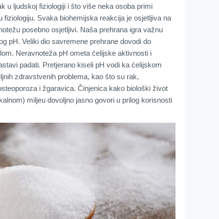
 u ljudskoj fiziologiji i što više neka osoba primi
u fiziologiju. Svaka biohemijska reakcija je osjetljiva na
vnotežu posebno osjetljivi. Naša prehrana igra važnu
nog pH. Veliki dio savremene prehrane dovodi do
lom. Neravnoteža pH ometa ćelijske aktivnosti i
stavi padati. Pretjerano kiseli pH vodi ka ćelijskom
iljnih zdravstvenih problema, kao što su rak,
osteoporoza i žgaravica. Činjenica kako biološki život
kalnom) miljeu dovoljno jasno govori u prilog korisnosti