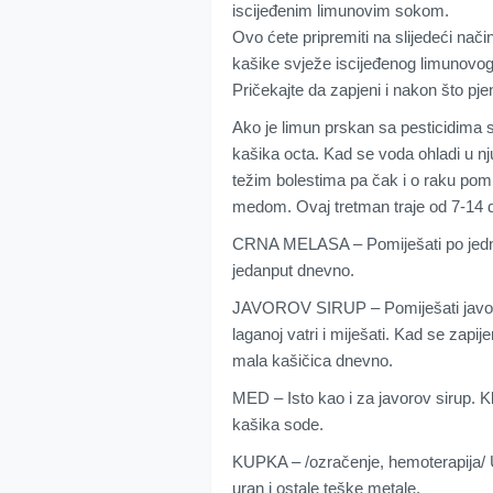
iscijeđenim limunovim sokom.
Ovo ćete pripremiti na slijedeći nači
kašike svježe iscijeđenog limunovog
Pričekajte da zapjeni i nakon što pjen
Ako je limun prskan sa pesticidima s
kašika octa. Kad se voda ohladi u nju 
težim bolestima pa čak i o raku pom
medom. Ovaj tretman traje od 7-14 
CRNA MELASA – Pomiješati po jednu 
jedanput dnevno.
JAVOROV SIRUP – Pomiješati javorov
laganoj vatri i miješati. Kad se zapijen
mala kašičica dnevno.
MED – Isto kao i za javorov sirup. Kli
kašika sode.
KUPKA – /ozračenje, hemoterapija/ U t
uran i ostale teške metale.