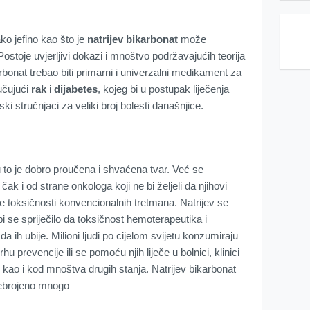
ako jefino kao što je
natrijev bikarbonat
može
ostoje uvjerljivi dokazi i mnoštvo podržavajućih teorija
arbonat trebao biti primarni i univerzalni medikament za
jučujući
rak
i
dijabetes
, kojeg bi u postupak liječenja
nski stručnjaci za veliki broj bolesti današnjice.
 to je dobro proučena i shvaćena tvar. Već se
čak i od strane onkologa koji ne bi željeli da njihovi
e toksičnosti konvencionalnih tretmana. Natrijev se
bi se spriječilo da toksičnost hemoterapeutika i
da ih ubije. Milioni ljudi po cijelom svijetu konzumiraju
u prevencije ili se pomoću njih liječe u bolnici, klinici
ze kao i kod mnoštva drugih stanja. Natrijev bikarbonat
ebrojeno mnogo