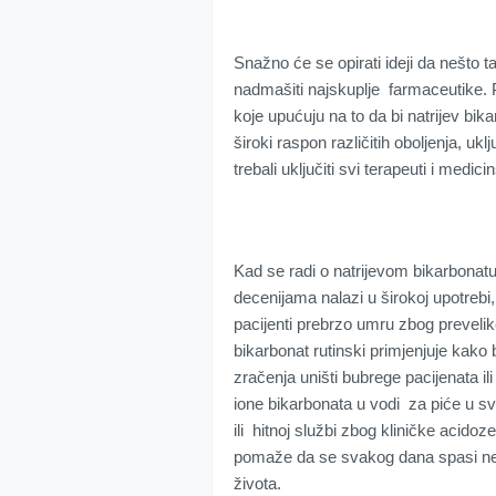
Snažno će se opirati ideji da nešto t
nadmašiti najskuplje farmaceutike. P
koje upućuju na to da bi natrijev bik
široki raspon različitih oboljenja, ukl
trebali uključiti svi terapeuti i medici
Kad se radi o natrijevom bikarbonatu
decenijama nalazi u širokoj upotrebi, 
pacijenti prebrzo umru zbog prevelik
bikarbonat rutinski primjenjuje kako 
zračenja uništi bubrege pacijenata ili 
ione bikarbonata u vodi za piće u svrh
ili hitnoj službi zbog kliničke acido
pomaže da se svakog dana spasi n
života.