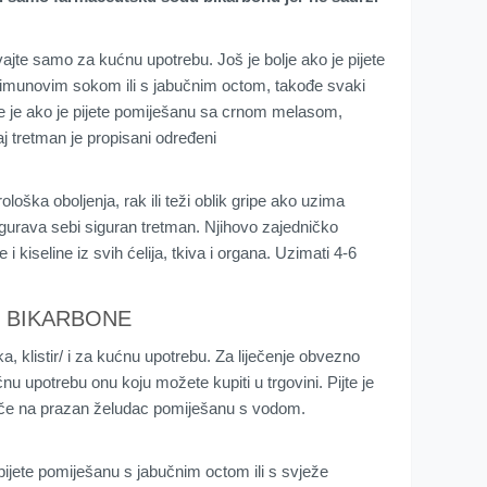
vajte samo za kućnu upotrebu. Još je bolje ako je pijete
 limunovim sokom ili s jabučnim octom, takođe svaki
ije je ako je pijete pomiješanu sa crnom melasom,
j tretman je propisani određeni
ološka oboljenja, rak ili teži oblik gripe ako uzima
igurava sebi siguran tretman. Njihovo zajedničko
i kiseline iz svih ćelija, tkiva i organa. Uzimati 4-6
 BIKARBONE
ka, klistir/ i za kućnu upotrebu. Za liječenje obvezno
nu upotrebu onu koju možete kupiti u trgovini. Pijte je
veče na prazan želudac pomiješanu s vodom.
 pijete pomiješanu s jabučnim octom ili s svježe