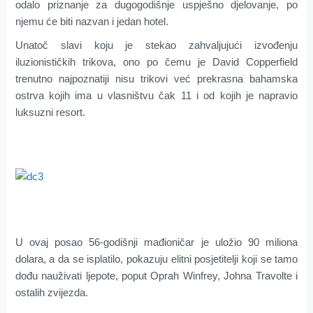
odalo priznanje za dugogodišnje uspješno djelovanje, po
njemu će biti nazvan i jedan hotel.
Unatoč slavi koju je stekao zahvaljujući izvođenju
iluzionističkih trikova, ono po čemu je David Copperfield
trenutno najpoznatiji nisu trikovi već prekrasna bahamska
ostrva kojih ima u vlasništvu čak 11 i od kojih je napravio
luksuzni resort.
U ovaj posao 56-godišnji mađioničar je uložio 90 miliona
dolara, a da se isplatilo, pokazuju elitni posjetitelji koji se tamo
dođu nauživati ljepote, poput Oprah Winfrey, Johna Travolte i
ostalih zvijezda.