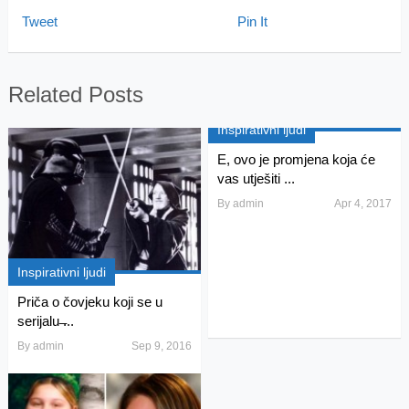
Tweet
Pin It
Related Posts
Inspirativni ljudi
E, ovo je promjena koja će
vas utješiti ...
By
admin
Apr 4, 2017
Inspirativni ljudi
Priča o čovjeku koji se u
serijalu ̶...
By
admin
Sep 9, 2016