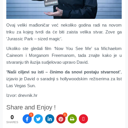
Ovaj veliki mađioničar već nekoliko godina radi na novom
triku za kojeg tvrdi da će biti zaista velika stvar. Zove ga
‘Jurassic Park – sized magic’.
Ukoliko ste gledali film ‘Now You See Me’ sa Michaelom
Caineom i Morganom Freemanom, tada znajte kako je u
stvaranju tih iluzija sudjelovao upravo David.
‘Naši ciljevi su isti – činimo da snovi postaju stvarnost’
,
izjavio je David o saradnji s hollywoodskim režiserima za list
Las Vegas Sun.
Izvor: dnevnik.hr
Share and Enjoy !
0
0
0
SHARES