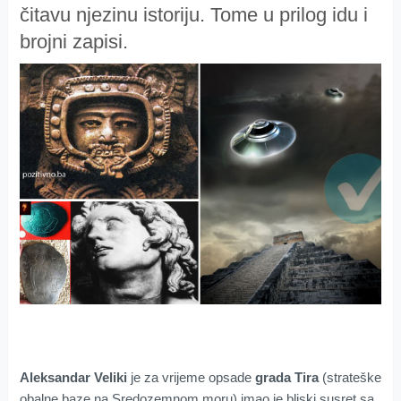
čitavu njezinu istoriju. Tome u prilog idu i
brojni zapisi.
Aleksandar Veliki
je za vrijeme opsade
grada Tira
(strateške
obalne baze na Sredozemnom moru) imao je bliski susret sa