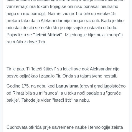
vanzemaljcima tokom kojeg se oni nisu ponašali neutralno
nego su mu pomogli. Naime, zidine Tira bile su visoke 15
metara tako da ih Aleksandar nije mogao razoriti. Kada je htio
odustati desilo se nešto što je obje vojske ostavilo u čudu.
Pojavili su se
”leteći štitovi”
. Iz jednog je bljesnula ”munja” i
razrušila zidove Tira.
Tir je pao. Ti ”leteći štitovi” su letjeli sve dok Aleksandar nije
posve opljačkao i zapalio Tir. Onda su tajanstveno nestali.
Godine 175. na nebu kod
Lanuviuma
(drevni grad jugoistočno
od Rima) bila su tri ”sunca”, a u toku noći padale su ”goruće
baklje”. Takođe je viđen ”leteći štit” na nebu.
Čudnovata otkrića prije savremene nauke i tehnologije zaista