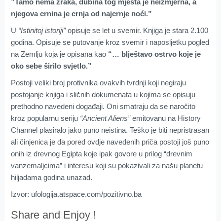
”Tamo nema zraka, dubina tog mjesta je neizmjerna, a
njegova crnina je crnja od najcrnje noći.”
U
“Istinitoj istoriji”
opisuje se let u svemir. Knjiga je stara 2.100
godina. Opisuje se putovanje kroz svemir i naposljetku pogled
na Zemlju koja je opisana kao
“… blještavo ostrvo koje je
oko sebe širilo svjetlo.”
Postoji veliki broj protivnika ovakvih tvrdnji koji negiraju
postojanje knjiga i sličnih dokumenata u kojima se opisuju
prethodno navedeni događaji. Oni smatraju da se naročito
kroz popularnu seriju
“Ancient Aliens”
emitovanu na History
Channel plasiralo jako puno neistina. Teško je biti nepristrasan
ali činjenica je da pored ovdje navedenih priča postoji još puno
onih iz drevnog Egipta koje ipak govore u prilog “drevnim
vanzemaljcima” i interesu koji su pokazivali za našu planetu
hiljadama godina unazad.
Izvor: ufologija.atspace.com/pozitivno.ba
Share and Enjoy !