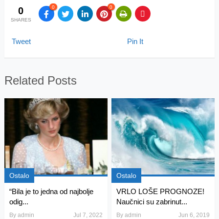
0
0
0
SHARES
Tweet
Pin It
Related Posts
Ostalo
Ostalo
“Bila je to jedna od najbolje
VRLO LOŠE PROGNOZE!
odig...
Naučnici su zabrinut...
By
admin
Jul 7, 2022
By
admin
Jun 6, 2019