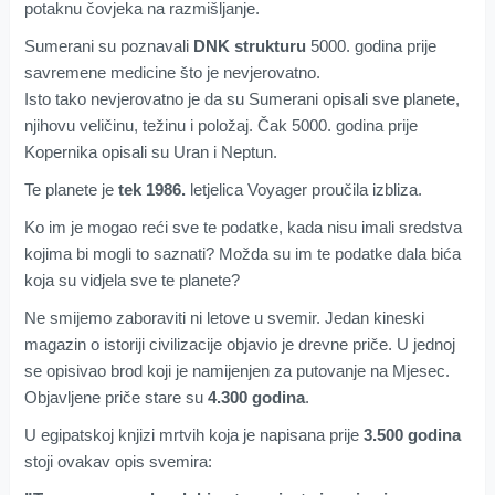
potaknu čovjeka na razmišljanje.
Sumerani su poznavali
DNK strukturu
5000. godina prije
savremene medicine što je nevjerovatno.
Isto tako nevjerovatno je da su Sumerani opisali sve planete,
njihovu veličinu, težinu i položaj. Čak 5000. godina prije
Kopernika opisali su Uran i Neptun.
Te planete je
tek 1986.
letjelica Voyager proučila izbliza.
Ko im je mogao reći sve te podatke, kada nisu imali sredstva
kojima bi mogli to saznati? Možda su im te podatke dala bića
koja su vidjela sve te planete?
Ne smijemo zaboraviti ni letove u svemir. Jedan kineski
magazin o istoriji civilizacije objavio je drevne priče. U jednoj
se opisivao brod koji je namijenjen za putovanje na Mjesec.
Objavljene priče stare su
4.300 godina
.
U egipatskoj knjizi mrtvih koja je napisana prije
3.500 godina
stoji ovakav opis svemira: