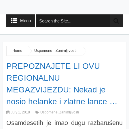
Menu
Home
Uspomene
·
Zanimljivosti
PREPOZNAJETE LI OVU
REGIONALNU
MEGAZVIJEZDU: Nekad je
nosio helanke i zlatne lance …
July 1, 2018
Uspomene
,
Zanimljivosti
Osamdesetih je imao dugu razbarušenu