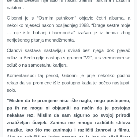
se osamdesetih nije libio ni nakititi zlatnim lancima i ostalim
nakitom.
Gibonni je s “Osmim putnikom” objavio četiri albuma, a
nekoliko mjeseci nakon posljednjeg 1988. “Drage sestre moje
… nije isto bubanj i harmonika” izašao je iz benda zbog
neriješenog pitanja menadžmenta.
Članovi sastava nastavljaju svirati bez njega dok pjevač
odlazi u Berlin gdje nastupa s grupom “V2”, a s vremenom se
odlučio na samostalnu karijeru.
Komentarišući taj period, Gibonni je prije nekoliko godina
rekao da su promjene išle postupno kada je počeo nastupati
solo.
“Mislim da te promjene nisu išle naglo, nego postepeno,
pa ih ne mogu ni objasniti na način da je postojao
nekakav rez. Mislim da sam sigurno po svojoj prirodi
znatiželjan čovjek. Zanima me mnogo različitih stilova
muzike, kao što me zanimaju i različiti žanrovi u filmu.