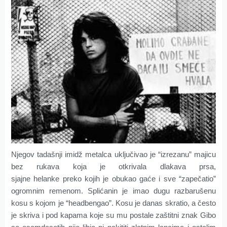
Njegov tadašnji imidž metalca uključivao je “izrezanu” majicu
bez rukava koja je otkrivala dlakava prsa,
sjajne helanke preko kojih je obukao gaće i sve “zapečatio”
ogromnim remenom. Splićanin je imao dugu razbarušenu
kosu s kojom je “headbengao”. Kosu je danas skratio, a često
je skriva i pod kapama koje su mu postale zaštitni znak Gibo