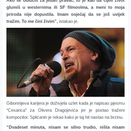
Ako se odlučiš za jedan pravac, to je kao da cijeli život
glumiš u westernima ili SF filmovima, a meni to moja
priroda nije dopustila. Imam osjećaj da se još uvijek
tražim. To me čini živim”,
istakao je.
Gibonnijeva karijera je doživjela uzlet kada je napisao pjesmu
“Cesarica” za Olivera Dragojevića jer je postao traženi
kompozitor. Splićanin je rekao kako je taj hit nastao na brzinu.
“Dvadeset minuta, nisam se silno trudio, ništa nisam