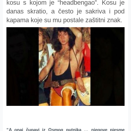
kosu s kojom je “headbengao”. Kosu je
danas skratio, a često je sakriva i pod
kapama koje su mu postale zaštitni znak.
“A onaj čupavi iz Osmog putnika … njegove pjesme