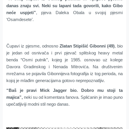
danas znaju svi. Neki su lapani tada govorili, kako Gibo
neće uspjeti”
, pjeva Daleka Obala u svojoj pjesmi
‘Osamdesete’.
Čupavi iz pjesme, odnosno
Zlatan Stipišić Gibonni (49)
, bio
je jedan od osnivača i prvi pjevač splitskog heavy metal
benda “Osmi putnik”, kojeg je 1985. osnovao uz kolege
Davora Gradinskog i Nenada Mitrovića. Na društvenim
mrežama se pojavila Gibonnijeva fotografija iz tog perioda, na
kojoj je mlađim generacijama gotovo neprepoznatljiv.
“Baš je pravi Mick Jagger bio. Dobro mu stoji ta
majica”,
neki su od komentara fanova. Splićanin je imao puno
upečatljiviji modni stil nego danas.