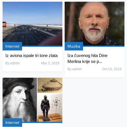
Internet
Muzika
Iz aviona ispale tri tone zlata
Iza čuvenog hita Dine
Merlina krije se p...
By
admin
Mar 3, 2018
By
admin
Oct 10, 2019
Internet