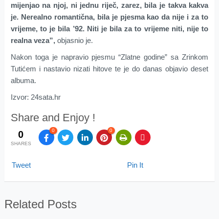
mijenjao na njoj, ni jednu riječ, zarez, bila je takva kakva
je. Nerealno romantična, bila je pjesma kao da nije i za to
vrijeme, to je bila ’92. Niti je bila za to vrijeme niti, nije to
realna veza”,
objasnio je.
Nakon toga je napravio pjesmu “Zlatne godine” sa Zrinkom
Tutićem i nastavio nizati hitove te je do danas objavio deset
albuma.
Izvor: 24sata.hr
Share and Enjoy !
0
0
0
SHARES
Tweet
Pin It
Related Posts