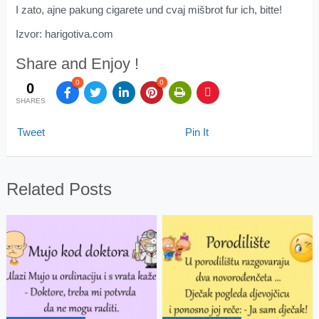
I zato, ajne pakung cigarete und cvaj mišbrot fur ich, bitte!
Izvor: harigotiva.com
Share and Enjoy !
0
0
0
SHARES
Tweet
Pin It
Related Posts