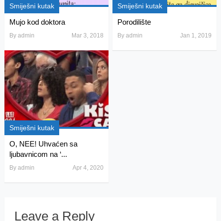
Smiješni kutak
Smiješni kutak
Mujo kod doktora
Porodilište
By
admin
Mar 3, 2018
By
admin
Jan 1, 2019
Smiješni kutak
O, NEE! Uhvaćen sa
ljubavnicom na ‘...
By
admin
Apr 4, 2020
Leave a Reply