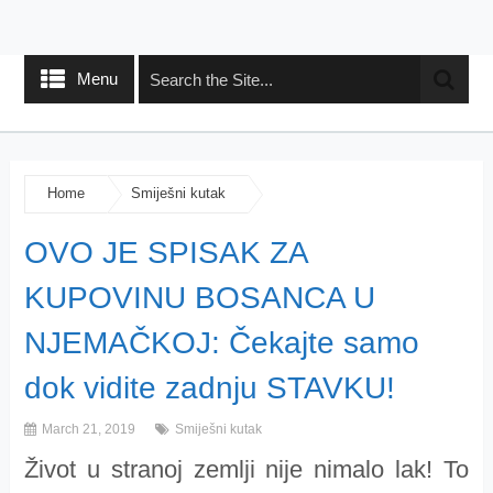
Menu
Home
Smiješni kutak
OVO JE SPISAK ZA
KUPOVINU BOSANCA U
NJEMAČKOJ: Čekajte samo
dok vidite zadnju STAVKU!
March 21, 2019
Smiješni kutak
Život u stranoj zemlji nije nimalo lak! To