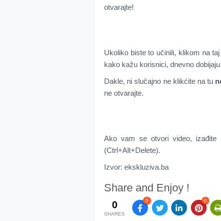
otvarajte!
Ukoliko biste to učinili, klikom na ta
kako kažu korisnici, dnevno dobijaju 
Dakle, ni slučajno ne klikćite na tu
n
ne otvarajte.
Ako vam se otvori video, izađite 
(Ctrl+Alt+Delete).
Izvor: ekskluziva.ba
Share and Enjoy !
0
0
0
SHARES