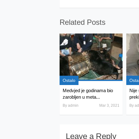
Related Posts
Ostalo
Osta
Medvjed je godinama bio
Nije
zarobljen u meta...
prek
By
admin
Mar 3, 2021
By
ad
Leave a Reply