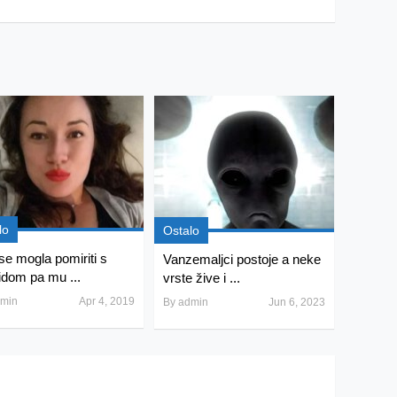
lo
Ostalo
 se mogla pomiriti s
Vanzemaljci postoje a neke
idom pa mu ...
vrste žive i ...
min
Apr 4, 2019
By
admin
Jun 6, 2023