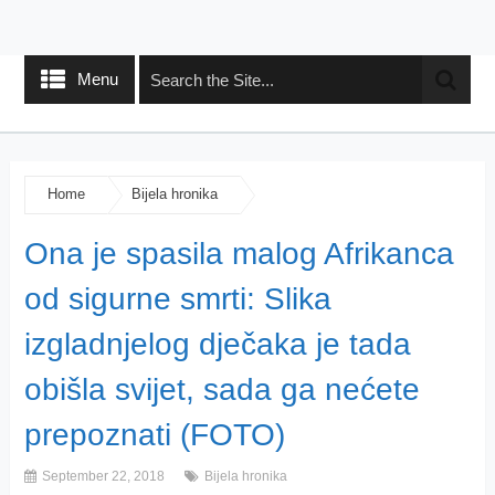
Menu
Home
Bijela hronika
Ona je spasila malog Afrikanca
od sigurne smrti: Slika
izgladnjelog dječaka je tada
obišla svijet, sada ga nećete
prepoznati (FOTO)
September 22, 2018
Bijela hronika