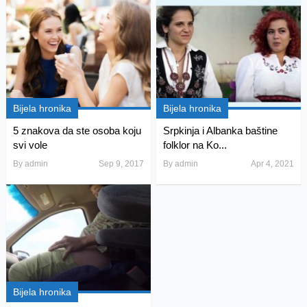
Bijela hronika
Bijela hronika
5 znakova da ste osoba koju
Srpkinja i Albanka baštine
svi vole
folklor na Ko...
By
admin
Sep 9, 2017
By
admin
Apr 4, 2021
Bijela hronika