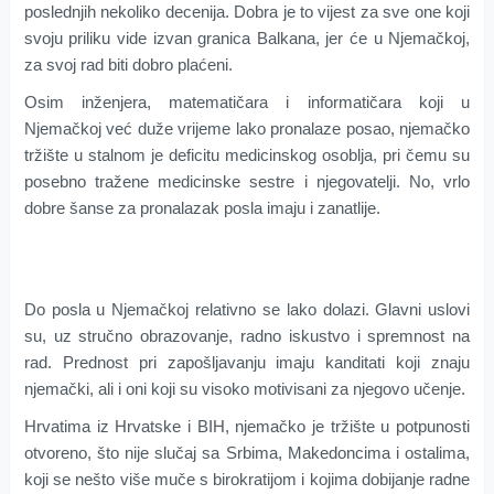
poslednjih nekoliko decenija. Dobra je to vijest za sve one koji
svoju priliku vide izvan granica Balkana, jer će u Njemačkoj,
za svoj rad biti dobro plaćeni.
Osim inženjera, matematičara i informatičara koji u
Njemačkoj već duže vrijeme lako pronalaze posao, njemačko
tržište u stalnom je deficitu medicinskog osoblja, pri čemu su
posebno tražene medicinske sestre i njegovatelji. No, vrlo
dobre šanse za pronalazak posla imaju i zanatlije.
Do posla u Njemačkoj relativno se lako dolazi. Glavni uslovi
su, uz stručno obrazovanje, radno iskustvo i spremnost na
rad. Prednost pri zapošljavanju imaju kanditati koji znaju
njemački, ali i oni koji su visoko motivisani za njegovo učenje.
Hrvatima iz Hrvatske i BIH, njemačko je tržište u potpunosti
otvoreno, što nije slučaj sa Srbima, Makedoncima i ostalima,
koji se nešto više muče s birokratijom i kojima dobijanje radne