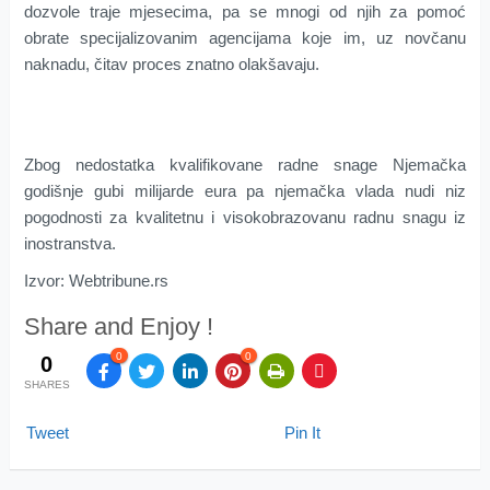
dozvole traje mjesecima, pa se mnogi od njih za pomoć
obrate specijalizovanim agencijama koje im, uz novčanu
naknadu, čitav proces znatno olakšavaju.
Zbog nedostatka kvalifikovane radne snage Njemačka
godišnje gubi milijarde eura pa njemačka vlada nudi niz
pogodnosti za kvalitetnu i visokobrazovanu radnu snagu iz
inostranstva.
Izvor: Webtribune.rs
Share and Enjoy !
0
0
0
SHARES
Tweet
Pin It