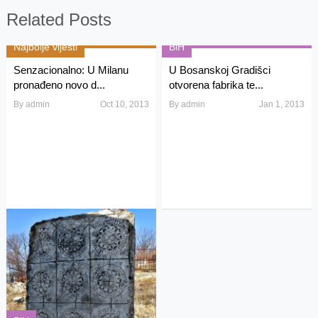
Related Posts
Najbolje vijesti
BiH
Senzacionalno: U Milanu
U Bosanskoj Gradišci
pronađeno novo d...
otvorena fabrika te...
By
admin
Oct 10, 2013
By
admin
Jan 1, 2013