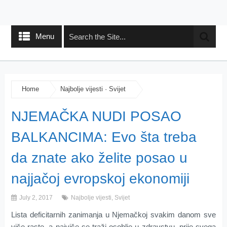
Menu
Home
Najbolje vijesti
·
Svijet
NJEMAČKA NUDI POSAO
BALKANCIMA: Evo šta treba
da znate ako želite posao u
najjačoj evropskoj ekonomiji
July 2, 2017
Najbolje vijesti
,
Svijet
Lista deficitarnih zanimanja u Njemačkoj svakim danom sve
više raste, a najviše se traži osoblje u zdravstvu, prije svega