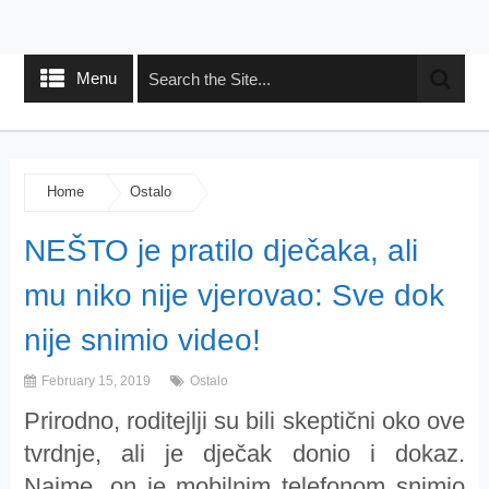
Menu
Home
Ostalo
NEŠTO je pratilo dječaka, ali
mu niko nije vjerovao: Sve dok
nije snimio video!
February 15, 2019
Ostalo
Prirodno, roditejlji su bili skeptični oko ove
tvrdnje, ali je dječak donio i dokaz.
Naime, on je mobilnim telefonom snimio