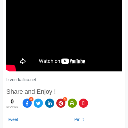
Izvor: kafica.net
Share and Enjoy !
0
0
0
SHARES
Tweet
Pin It