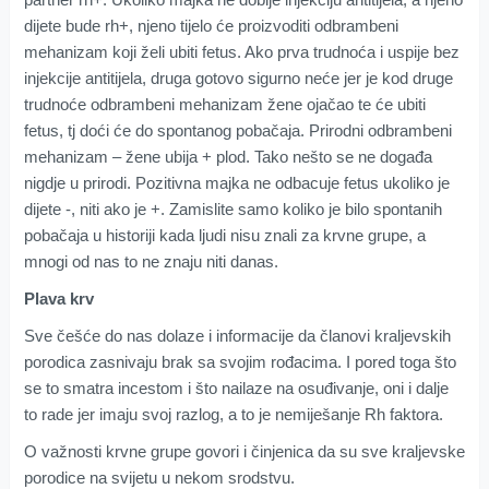
dijete bude rh+, njeno tijelo će proizvoditi odbrambeni
mehanizam koji želi ubiti fetus. Ako prva trudnoća i uspije bez
injekcije antitijela, druga gotovo sigurno neće jer je kod druge
trudnoće odbrambeni mehanizam žene ojačao te će ubiti
fetus, tj doći će do spontanog pobačaja. Prirodni odbrambeni
mehanizam – žene ubija + plod. Tako nešto se ne događa
nigdje u prirodi. Pozitivna majka ne odbacuje fetus ukoliko je
dijete -, niti ako je +. Zamislite samo koliko je bilo spontanih
pobačaja u historiji kada ljudi nisu znali za krvne grupe, a
mnogi od nas to ne znaju niti danas.
Plava krv
Sve češće do nas dolaze i informacije da članovi kraljevskih
porodica zasnivaju brak sa svojim rođacima. I pored toga što
se to smatra incestom i što nailaze na osuđivanje, oni i dalje
to rade jer imaju svoj razlog, a to je nemiješanje Rh faktora.
O važnosti krvne grupe govori i činjenica da su sve kraljevske
porodice na svijetu u nekom srodstvu.