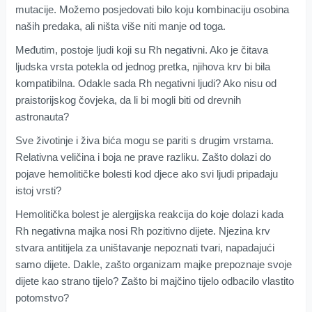
mutacije. Možemo posjedovati bilo koju kombinaciju osobina
naših predaka, ali ništa više niti manje od toga.
Međutim, postoje ljudi koji su Rh negativni. Ako je čitava
ljudska vrsta potekla od jednog pretka, njihova krv bi bila
kompatibilna. Odakle sada Rh negativni ljudi? Ako nisu od
praistorijskog čovjeka, da li bi mogli biti od drevnih
astronauta?
Sve životinje i živa bića mogu se pariti s drugim vrstama.
Relativna veličina i boja ne prave razliku. Zašto dolazi do
pojave hemolitičke bolesti kod djece ako svi ljudi pripadaju
istoj vrsti?
Hemolitička bolest je alergijska reakcija do koje dolazi kada
Rh negativna majka nosi Rh pozitivno dijete. Njezina krv
stvara antitijela za uništavanje nepoznati tvari, napadajući
samo dijete. Dakle, zašto organizam majke prepoznaje svoje
dijete kao strano tijelo? Zašto bi majčino tijelo odbacilo vlastito
potomstvo?