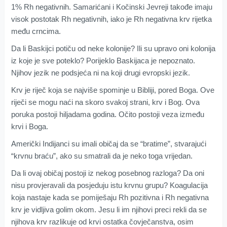
1% Rh negativnih. Samarićani i Kočinski Jevreji takođe imaju
visok postotak Rh negativnih, iako je Rh negativna krv rijetka
među crncima.
Da li Baskijci potiču od neke kolonije? Ili su upravo oni kolonija
iz koje je sve poteklo? Porijeklo Baskijaca je nepoznato.
Njihov jezik ne podsjeća ni na koji drugi evropski jezik.
Krv je riječ koja se najviše spominje u Bibliji, pored Boga. Ove
riječi se mogu naći na skoro svakoj strani, krv i Bog. Ova
poruka postoji hiljadama godina. Očito postoji veza između
krvi i Boga.
Američki Indijanci su imali običaj da se “bratime”, stvarajući
“krvnu braću”, ako su smatrali da je neko toga vrijedan.
Da li ovaj običaj postoji iz nekog posebnog razloga? Da oni
nisu provjeravali da posjeduju istu krvnu grupu? Koagulacija
koja nastaje kada se pomiješaju Rh pozitivna i Rh negativna
krv je vidljiva golim okom. Jesu li im njihovi preci rekli da se
njihova krv razlikuje od krvi ostatka čovječanstva, osim