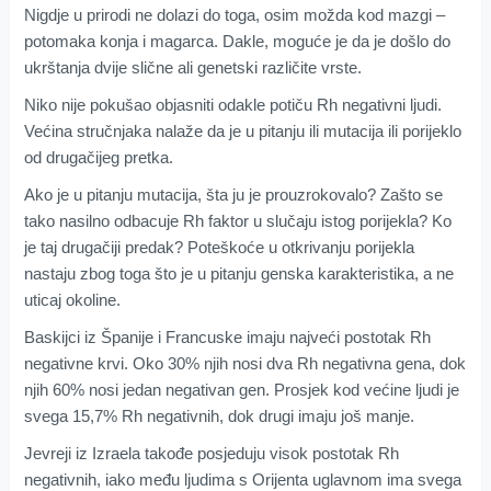
Nigdje u prirodi ne dolazi do toga, osim možda kod mazgi –
potomaka konja i magarca. Dakle, moguće je da je došlo do
ukrštanja dvije slične ali genetski različite vrste.
Niko nije pokušao objasniti odakle potiču Rh negativni ljudi.
Većina stručnjaka nalaže da je u pitanju ili mutacija ili porijeklo
od drugačijeg pretka.
Ako je u pitanju mutacija, šta ju je prouzrokovalo? Zašto se
tako nasilno odbacuje Rh faktor u slučaju istog porijekla? Ko
je taj drugačiji predak? Poteškoće u otkrivanju porijekla
nastaju zbog toga što je u pitanju genska karakteristika, a ne
uticaj okoline.
Baskijci iz Španije i Francuske imaju najveći postotak Rh
negativne krvi. Oko 30% njih nosi dva Rh negativna gena, dok
njih 60% nosi jedan negativan gen. Prosjek kod većine ljudi je
svega 15,7% Rh negativnih, dok drugi imaju još manje.
Jevreji iz Izraela takođe posjeduju visok postotak Rh
negativnih, iako među ljudima s Orijenta uglavnom ima svega