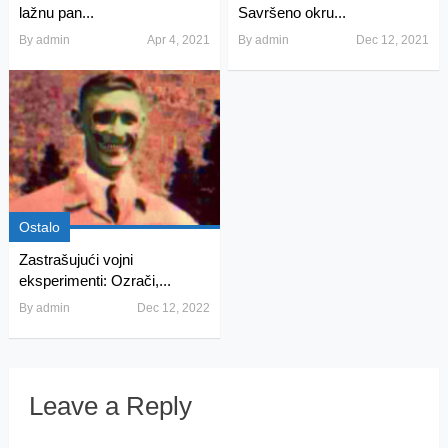
lažnu pan...
Savršeno okru...
By
admin
Apr 4, 2021
By
admin
Dec 12, 2021
Ostalo
Zastrašujući vojni
eksperimenti: Ozrači,...
By
admin
Dec 12, 2022
Leave a Reply