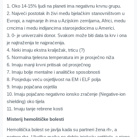
1. Oko 14-15% ljudi na planeti ima negativnu krvnu grupu.
2. Najveći postotak ih živi među bjelačkim stanovništvom u
Evropi, a najmanje ih ima u Azijskim zemljama, Africi, medu
crncima i medu indijancima starosjediocima u Americi.
3. 0- je univerzalni donor. Svakom može biti data ta krv i ona
je najtraženija te najpraćenija.
4. Neki imaju ekstra kralježak, trticu (?)
5. Normalna tjelesna temperatura im je prosječno niža
6. Imaju manji krvni pritisak od prosječnog
7. Imaju bolje mentalne i analitičke sposobnosti
8. Posjeduju veću osjetljivost na EM i ELF polja
9. Imaju pojačana osjetila
10. Imaju pojačano negativno ionsko zračenje (Negative-ion
shielding) oko tijela
11. Imaju tanje rebrene kosti
Misterij hemolitičke bolesti
Hemolitička bolest se javlja kada su partneri žena rh-, a
partner rh+. Ukoliko majka ne dobije injekciju antitijela, a njeno