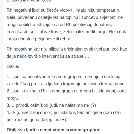
Rh negativni ljudi su češće vidoviti, imaju nižu temperaturu
tijela, povećanu osjetljivost na toplinu i sunčevu svjetlost, ne
mogu dobiti transfuziju krvi od Rh pozitivnog donatora,
crvenkaste su ili plave kose, zelenih ili smeđih očiju! Neki čak
imaju dodatne pršljenove ili rebra.
Rh negativna krv nije slijedila originalan evolutivni put, već kao
da je neko izvršio intervenciju sa strane …
Dakle:
1. Ljudi sa negativnom krvnom grupom, nemaju u evoluciji
zajedničkog pretka s ljudima koji imaju pozitivnu krvnu grupu.
2. Ljudi koji imaju Rh- krvnu grupu ne mogu biti klonirani, ostali
mogu.
3. U prirodi, osim kod ljudi, ne nalazimo rh- (?)
4. 0- (univerzalni donor) je čista krv, bez antigena (kao i 0) i
bez rhesus gena (kojeg ima +).
Obilježja ljudi s negativnom krvnom grupom: