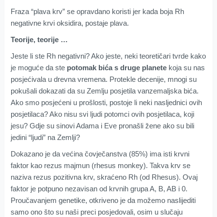
Fraza “plava krv” se opravdano koristi jer kada boja Rh
negativne krvi oksidira, postaje plava.
Teorije, teorije …
Jeste li ste Rh negativni? Ako jeste, neki teoretičari tvrde kako
je moguće da ste
potomak bića s druge planete
koja su nas
posjećivala u drevna vremena. Protekle decenije, mnogi su
pokušali dokazati da su Zemlju posjetila vanzemaljska bića.
Ako smo posjećeni u prošlosti, postoje li neki nasljednici ovih
posjetilaca? Ako nisu svi ljudi potomci ovih posjetilaca, koji
jesu? Gdje su sinovi Adama i Eve pronašli žene ako su bili
jedini “ljudi” na Zemlji?
Dokazano je da većina čovječanstva (85%) ima isti krvni
faktor kao rezus majmun (rhesus monkey). Takva krv se
naziva rezus pozitivna krv, skraćeno Rh (od Rhesus). Ovaj
faktor je potpuno nezavisan od krvnih grupa A, B, AB i 0.
Proučavanjem genetike, otkriveno je da možemo naslijediti
samo ono što su naši preci posjedovali, osim u slučaju