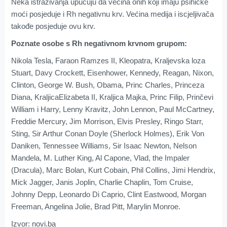
Neka istraživanja upućuju da većina onih koji imaju psihičke
moći posjeduje i Rh negativnu krv. Većina medija i iscjeljivača
takođe posjeduje ovu krv.
Poznate osobe s Rh negativnom krvnom grupom:
Nikola Tesla, Faraon Ramzes II, Kleopatra, Kraljevska loza
Stuart, Davy Crockett, Eisenhower, Kennedy, Reagan, Nixon,
Clinton, George W. Bush, Obama, Princ Charles, Princeza
Diana, KraljicaElizabeta II, Kraljica Majka, Princ Filip, Prinčevi
William i Harry, Lenny Kravitz, John Lennon, Paul McCartney,
Freddie Mercury, Jim Morrison, Elvis Presley, Ringo Starr,
Sting, Sir Arthur Conan Doyle (Sherlock Holmes), Erik Von
Daniken, Tennessee Williams, Sir Isaac Newton, Nelson
Mandela, M. Luther King, Al Capone, Vlad, the Impaler
(Dracula), Marc Bolan, Kurt Cobain, Phil Collins, Jimi Hendrix,
Mick Jagger, Janis Joplin, Charlie Chaplin, Tom Cruise,
Johnny Depp, Leonardo Di Caprio, Clint Eastwood, Morgan
Freeman, Angelina Jolie, Brad Pitt, Marylin Monroe.
Izvor: novi.ba