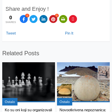
Share and Enjoy !
0
0
0
SHARES
Tweet
Pin It
Related Posts
Ostalo
Ostalo
Ko su oni koji su organizovali
Novootkrivena nepoznanica: