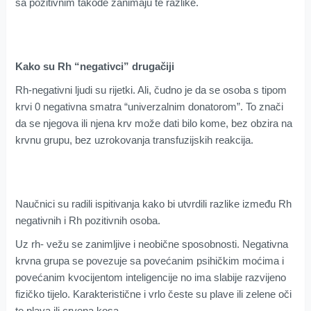
sa pozitivnim takođe zanimaju te razlike.
Kako su Rh “negativci” drugačiji
Rh-negativni ljudi su rijetki. Ali, čudno je da se osoba s tipom
krvi 0 negativna smatra “univerzalnim donatorom”. To znači
da se njegova ili njena krv može dati bilo kome, bez obzira na
krvnu grupu, bez uzrokovanja transfuzijskih reakcija.
Naučnici su radili ispitivanja kako bi utvrdili razlike između Rh
negativnih i Rh pozitivnih osoba.
Uz rh- vežu se zanimljive i neobične sposobnosti. Negativna
krvna grupa se povezuje sa povećanim psihičkim moćima i
povećanim kvocijentom inteligencije no ima slabije razvijeno
fizičko tijelo. Karakteristične i vrlo česte su plave ili zelene oči
te plava ili crvena kosa.