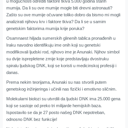
u mogućnosti odrediti faktore tkiva 5.000 godina starih
mumija. Da li su ove mumije mogle biti drevni astronauti?
Zašto su ove mumije očuvane toliko dobro da bismo mi mogli
analizirati njihovu krv i faktore tkiva? Da li se u samim
genetskim faktorima mumija krije poruka?
Osamnaest hiljada sumerskih glinenih tablica pronađenih u
Iraku navodno identifikuju ime onih koji su genetski
modifikovali ljudski rod, njihovo ime je Anunaki. Njihov simbol
su dvije isprepletene zmije koje predstavljaju dvostruku
spiralu ljudskog DNK, koji se koristi u medicinskoj profesiji i
danas.
Prema nekim teorijama, Anunaki su nas stvorili putem
genetskog inžinjeringa i učinili nas fizički i emotivno sličnim.
Molekularni biolozi su utvrdili da ljudski DNK ima 25.000 gena
koji se sastoje od preko tri milijarde hemijskih baza.
Ispostavilo se da je 27 posto našeg DNK nepotreban,
odnosno DNK bez funkcije!