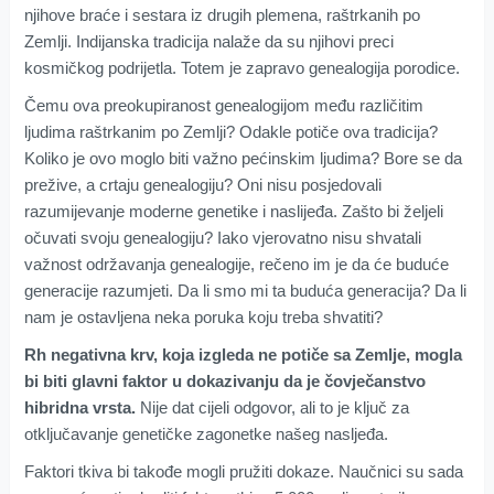
njihove braće i sestara iz drugih plemena, raštrkanih po
Zemlji. Indijanska tradicija nalaže da su njihovi preci
kosmičkog podrijetla. Totem je zapravo genealogija porodice.
Čemu ova preokupiranost genealogijom među različitim
ljudima raštrkanim po Zemlji? Odakle potiče ova tradicija?
Koliko je ovo moglo biti važno pećinskim ljudima? Bore se da
prežive, a crtaju genealogiju? Oni nisu posjedovali
razumijevanje moderne genetike i naslijeđa. Zašto bi željeli
očuvati svoju genealogiju? Iako vjerovatno nisu shvatali
važnost održavanja genealogije, rečeno im je da će buduće
generacije razumjeti. Da li smo mi ta buduća generacija? Da li
nam je ostavljena neka poruka koju treba shvatiti?
Rh negativna krv, koja izgleda ne potiče sa Zemlje, mogla
bi biti glavni faktor u dokazivanju da je čovječanstvo
hibridna vrsta.
Nije dat cijeli odgovor, ali to je ključ za
otključavanje genetičke zagonetke našeg nasljeđa.
Faktori tkiva bi takođe mogli pružiti dokaze. Naučnici su sada